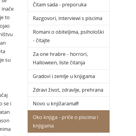
 se
Čitam sada - preporuka
 inače
je to
Razgovori, interviewi s piscima
tojao
Romani o obiteljima, psihološki
ništvu
- čitajte
man
ota
Za one hrabre - horrori,
je su
Halloween, liste čitanja
Gradovi i zemlje u knjigama
Zdravi život, zdravlje, prehrana
učaj
o se i
Novo u knjižarama!!!
jatan
Oko knjiga - priče o piscima i
enson
knjigama
smima