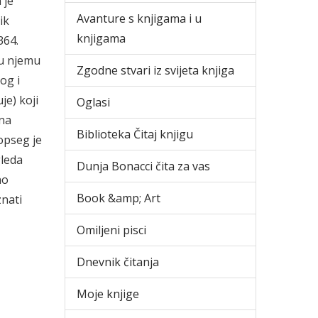
 je
Avanture s knjigama i u
ik
knjigama
364.
 u njemu
Zgodne stvari iz svijeta knjiga
og i
je) koji
Oglasi
 na
Biblioteka Čitaj knjigu
opseg je
gleda
Dunja Bonacci čita za vas
no
Book &amp; Art
znati
Omiljeni pisci
Dnevnik čitanja
Moje knjige