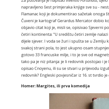
Za putovanja je napisao
Inventio Fortunata
, djel
napravljeno šest primjeraka knjige sve su - nes
Flamanac koji je dokumentirao sažetak onoga što
Čuveni je kartograf Gerardus Mercator dobio kopij
objavio citat koji je, misli se, opisivao Sjevern
četiri kontinenta: "U središtu četiri zemlje nalazi
dijele sjever. I voda se žuri i spušta se u Zemlju k
svakoj strani pola, to jest ukupno osam stupnje
gotovo 33 francuske milje, i to je sve od magn
tako pa je niz pitanja: je li redovnik postojao i j
opisao Cnoyenu, ili su se stvari u prijevodu izgu
redovnik? Engleski povjesničar iz 16. st tvrdio j
Homer: Margites, ili prva komedija