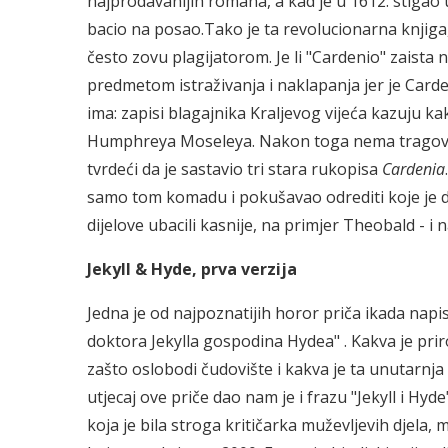
najprodavanijih romana, a kad je u 1612. stigao
bacio na posao.Tako je ta revolucionarna knjig
često zovu plagijatorom. Je li "Cardenio" zaista 
predmetom istraživanja i naklapanja jer je Car
ima: zapisi blagajnika Kraljevog vijeća kazuju 
Humphreya Moseleya. Nakon toga nema tragova 
tvrdeći da je sastavio tri stara rukopisa
Cardenia
samo tom komadu i pokušavao odrediti koje je di
dijelove ubacili kasnije, na primjer Theobald - i
Jekyll & Hyde, prva verzija
Jedna je od najpoznatijih horor priča ikada na
doktora Jekylla gospodina Hydea" . Kakva je priro
zašto oslobodi čudovište i kakva je ta unutarnj
utjecaj ove priče dao nam je i frazu "Jekyll i Hyde
koja je bila stroga kritičarka muževljevih djela, 