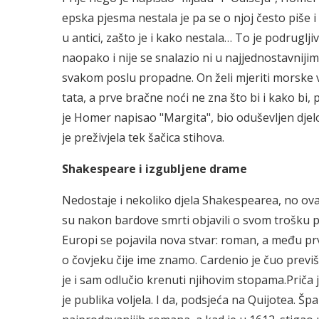
epska pjesma nestala je pa se o njoj često piše i
u antici, zašto je i kako nestala… To je podrugljiv
naopako i nije se snalazio ni u najjednostavnijim
svakom poslu propadne. On želi mjeriti morske va
tata, a prve bračne noći ne zna što bi i kako bi
je Homer napisao "Margita", bio oduševljen djel
je preživjela tek šačica stihova.
Shakespeare i izgubljene drame
Nedostaje i nekoliko djela Shakespearea, no ova
su nakon bardove smrti objavili o svom trošku p
Europi se pojavila nova stvar: roman, a među prv
o čovjeku čije ime znamo. Cardenio je čuo previ
je i sam odlučio krenuti njihovim stopama.Priča 
je publika voljela. I da, podsjeća na Quijotea. Šp