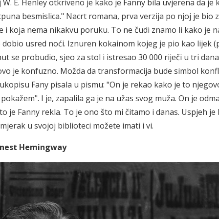
lj W. E. Henley otkriveno je kako je Fanny bila uvjerena da je 
puna besmislica." Nacrt romana, prva verzija po njoj je bio
te i koja nema nikakvu poruku. To ne čudi znamo li kako je 
e dobio usred noći. Iznuren kokainom kojeg je pio kao lijek (
 se probudio, sjeo za stol i istresao 30 000 riječi u tri dan
 ovo je konfuzno. Možda da transformacija bude simbol konfl
ukopisu Fany pisala u pismu: "On je rekao kako je to njegov
a pokažem". I je, zapalila ga je na užas svog muža. On je odm
o je Fanny rekla. To je ono što mi čitamo i danas. Uspjeh je 
jerak u svojoj biblioteci možete imati i vi.
Ernest Hemingway