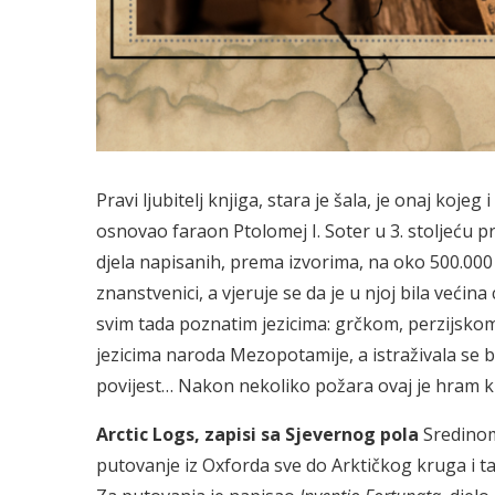
Pravi ljubitelj knjiga, stara je šala, je onaj kojeg
osnovao faraon Ptolomej I. Soter u 3. stoljeću pr
djela napisanih, prema izvorima, na oko 500.000
znanstvenici, a vjeruje se da je u njoj bila većin
svim tada poznatim jezicima: grčkom, perzijsko
jezicima naroda Mezopotamije, a istraživala se bi
povijest… Nakon nekoliko požara ovaj je hram kn
Arctic Logs, zapisi sa Sjevernog pola
Sredinom
putovanje iz Oxforda sve do Arktičkog kruga i t