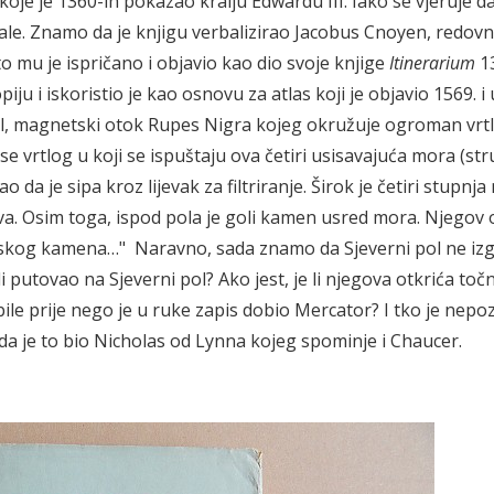
o koje je 1360-ih pokazao kralju Edwardu III. Iako se vjeruje da
tale. Znamo da je knjigu verbalizirao Jacobus Cnoyen, redovn
 mu je ispričano i objavio kao dio svoje knjige
Itinerarium
1
u i iskoristio je kao osnovu za atlas koji je objavio 1569. i
i pol, magnetski otok Rupes Nigra kojeg okružuje ogroman vrtl
 se vrtlog u koji se ispuštaju ova četiri usisavajuća mora (stru
ao da je sipa kroz lijevak za filtriranje. Širok je četiri stupnja
va. Osim toga, ispod pola je goli kamen usred mora. Njegov 
etskog kamena…" Naravno, sada znamo da Sjeverni pol ne iz
e li putovao na Sjeverni pol? Ako jest, je li njegova otkrića toč
bile prije nego je u ruke zapis dobio Mercator? I tko je nepo
e da je to bio Nicholas od Lynna kojeg spominje i Chaucer.