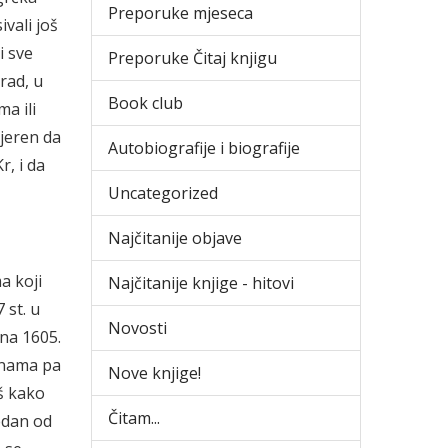
Preporuke mjeseca
ivali još
i sve
Preporuke Čitaj knjigu
rad, u
Book club
a ili
vjeren da
Autobiografije i biografije
, i da
Uncategorized
Najčitanije objave
a koji
Najčitanije knjige - hitovi
 st. u
Novosti
ena 1605.
vinama pa
Nove knjige!
aš kako
Čitam...
jedan od