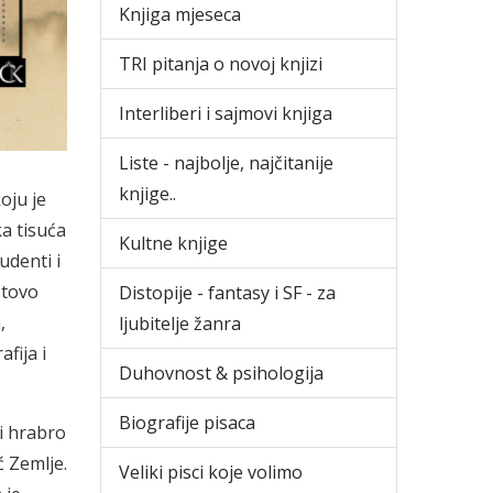
Knjiga mjeseca
TRI pitanja o novoj knjizi
Interliberi i sajmovi knjiga
Liste - najbolje, najčitanije
knjige..
koju je
ka tisuća
Kultne knjige
udenti i
otovo
Distopije - fantasy i SF - za
,
ljubitelje žanra
fija i
Duhovnost & psihologija
Biografije pisaca
i hrabro
ć Zemlje.
Veliki pisci koje volimo