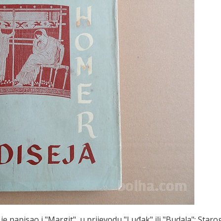
 je napisao i "Margit", u prijevodu "Luđak" ili "Budala": Star