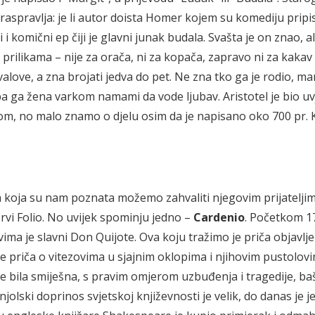
 raspravlja: je li autor doista Homer kojem su komediju pripis
i i komični ep čiji je glavni junak budala. Svašta je on znao, al
 prilikama – nije za orača, ni za kopača, zapravo ni za kakav 
love, a zna brojati jedva do pet. Ne zna tko ga je rodio, mam
, pa ga žena varkom namami da vode ljubav. Aristotel je bio u
om, no malo znamo o djelu osim da je napisano oko 700 pr. Kr
 koja su nam poznata možemo zahvaliti njegovim prijateljim
rvi Folio. No uvijek spominju jedno –
Cardenio
. Početkom 17
ima je slavni Don Quijote. Ova koju tražimo je priča objavlj
še priča o vitezovima u sjajnim oklopima i njihovim pustolo
je bila smiješna, s pravim omjerom uzbuđenja i tragedije, b
anjolski doprinos svjetskoj književnosti je velik, do danas je 