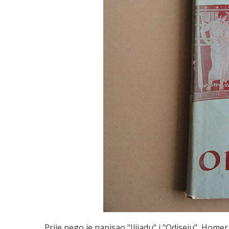
Prije nego je napisao "Ilijadu" i "Odiseju", Homer