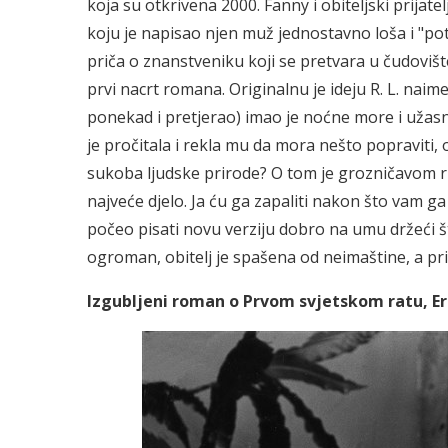
koja su otkrivena 2000. Fanny i obiteljski prijate
koju je napisao njen muž jednostavno loša i "pot
priča o znanstveniku koji se pretvara u čudoviš
prvi nacrt romana. Originalnu je ideju R. L. naim
ponekad i pretjerao) imao je noćne more i užasnut
je pročitala i rekla mu da mora nešto popraviti,
sukoba ljudske prirode? O tom je grozničavom r
najveće djelo. Ja ću ga zapaliti nakon što vam g
počeo pisati novu verziju dobro na umu držeći št
ogroman, obitelj je spašena od neimaštine, a prim
Izgubljeni roman o Prvom svjetskom ratu, 