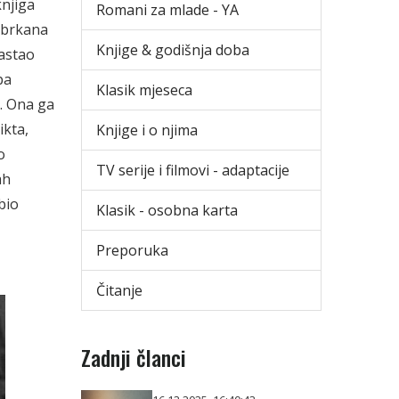
knjiga
Romani za mlade - YA
 zbrkana
Knjige & godišnja doba
nastao
pa
Klasik mjeseca
a. Ona ga
ikta,
Knjige i o njima
o
TV serije i filmovi - adaptacije
ah
bio
Klasik - osobna karta
Preporuka
Čitanje
Zadnji članci