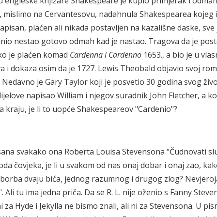
 u engleske knjižare Shakespeare je kupio primjerak i odmah
a, mislimo na Cervantesovu, nadahnula Shakespearea kojeg i
napisan, plaćen ali nikada postavljen na kazališne daske, sve 
denio nestao gotovo odmah kad je nastao. Tragova da je pos
kako je plaćen komad
Cardenna i Cardenno
1653., a bio je u vlas
i dokaza osim da je 1727. Lewis Theobald objavio svoj ro
. Nedavno je Gary Taylor koji je posvetio 30 godina svog živ
jelove napisao William i njegov suradnik John Fletcher, a ko
 na kraju, je li to uopće Shakespeareov "Cardenio"?
pisana svakako ona Roberta Louisa Stevensona "Čudnovati sl
da čovjeka, je li u svakom od nas onaj dobar i onaj zao, kak
a borba dvaju bića, jednog razumnog i drugog zlog? Nevjero
". Ali tu ima jedna priča. Da se R. L. nije oženio s Fanny Stev
mi za Hyde i Jekylla ne bismo znali, ali ni za Stevensona. U pi