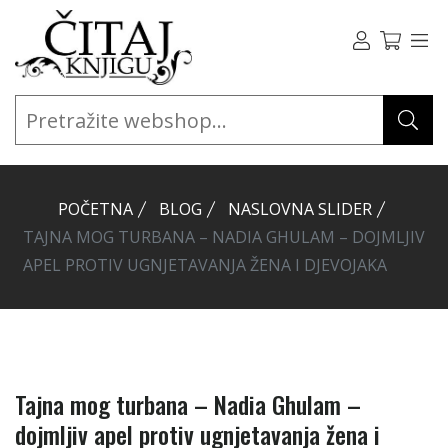
POČETNA
BLOG
NASLOVNA SLIDER
TAJNA MOG TURBANA – NADIA GHULAM – DOJMLJIV
APEL PROTIV UGNJETAVANJA ŽENA I DJEVOJAKA
Tajna mog turbana – Nadia Ghulam –
dojmljiv apel protiv ugnjetavanja žena i