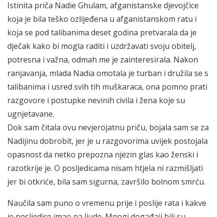
Istinita priča Nadie Ghulam, afganistanske djevojčice
koja je bila teško ozlijeđena u afganistanskom ratu i
koja se pod talibanima deset godina pretvarala da je
dječak kako bi mogla raditi i uzdržavati svoju obitelj,
potresna i važna, odmah me je zainteresirala. Nakon
ranjavanja, mlada Nadia omotala je turban i družila se s
talibanima i usred svih tih muškaraca, ona pomno prati
razgovore i postupke nevinih civila i žena koje su
ugnjetavane.
Dok sam čitala ovu nevjerojatnu priču, bojala sam se za
Nadijinu dobrobit, jer je u razgovorima uvijek postojala
opasnost da netko prepozna njezin glas kao ženski i
razotkrije je. O posljedicama nisam htjela ni razmišljati
jer bi otkriće, bila sam sigurna, završilo bolnom smrću.
Naučila sam puno o vremenu prije i poslije rata i kakve
je posljedice imao na ljude. Mnogi događaji bili su