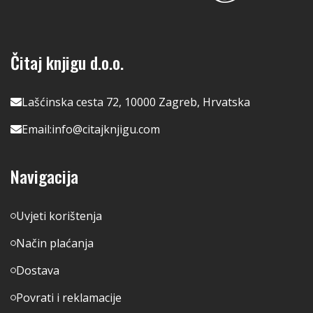
Čitaj knjigu d.o.o.
Lašćinska cesta 72, 10000 Zagreb, Hrvatska
Email:
info@citajknjigu.com
Navigacija
Uvjeti korištenja
Način plaćanja
Dostava
Povrati i reklamacije