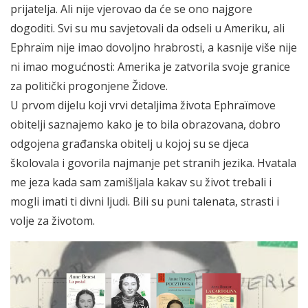
prijatelja. Ali nije vjerovao da će se ono najgore
dogoditi. Svi su mu savjetovali da odseli u Ameriku, ali
Ephraïm nije imao dovoljno hrabrosti, a kasnije više nije
ni imao mogućnosti: Amerika je zatvorila svoje granice
za politički progonjene Židove.
U prvom dijelu koji vrvi detaljima života Ephraïmove
obitelji saznajemo kako je to bila obrazovana, dobro
odgojena građanska obitelj u kojoj su se djeca
školovala i govorila najmanje pet stranih jezika. Hvatala
me jeza kada sam zamišljala kakav su život trebali i
mogli imati ti divni ljudi. Bili su puni talenata, strasti i
volje za životom.