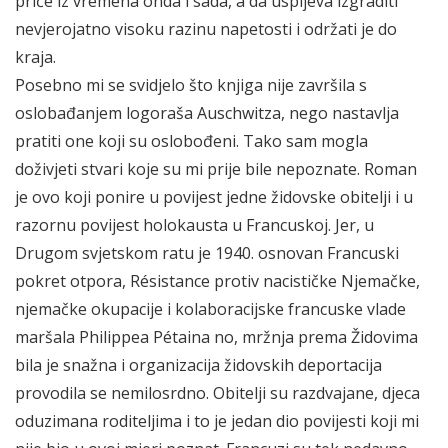
priče iz vremena onda i sada, a da uspijeva izgraditi
nevjerojatno visoku razinu napetosti i održati je do
kraja.
Posebno mi se svidjelo što knjiga nije završila s
oslobađanjem logoraša Auschwitza, nego nastavlja
pratiti one koji su oslobođeni. Tako sam mogla
doživjeti stvari koje su mi prije bile nepoznate. Roman
je ovo koji ponire u povijest jedne židovske obitelji i u
razornu povijest holokausta u Francuskoj. Jer, u
Drugom svjetskom ratu je 1940. osnovan Francuski
pokret otpora, Résistance protiv nacističke Njemačke,
njemačke okupacije i kolaboracijske francuske vlade
maršala Philippea Pétaina no, mržnja prema Židovima
bila je snažna i organizacija židovskih deportacija
provodila se nemilosrdno. Obitelji su razdvajane, djeca
oduzimana roditeljima i to je jedan dio povijesti koji mi