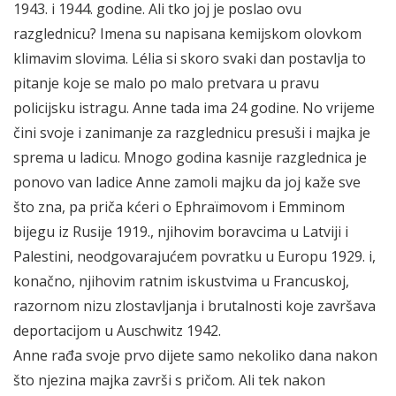
1943. i 1944. godine. Ali tko joj je poslao ovu
razglednicu? Imena su napisana kemijskom olovkom
klimavim slovima. Lélia si skoro svaki dan postavlja to
pitanje koje se malo po malo pretvara u pravu
policijsku istragu. Anne tada ima 24 godine. No vrijeme
čini svoje i zanimanje za razglednicu presuši i majka je
sprema u ladicu. Mnogo godina kasnije razglednica je
ponovo van ladice Anne zamoli majku da joj kaže sve
što zna, pa priča kćeri o Ephraïmovom i Emminom
bijegu iz Rusije 1919., njihovim boravcima u Latviji i
Palestini, neodgovarajućem povratku u Europu 1929. i,
konačno, njihovim ratnim iskustvima u Francuskoj,
razornom nizu zlostavljanja i brutalnosti koje završava
deportacijom u Auschwitz 1942.
Anne rađa svoje prvo dijete samo nekoliko dana nakon
što njezina majka završi s pričom. Ali tek nakon