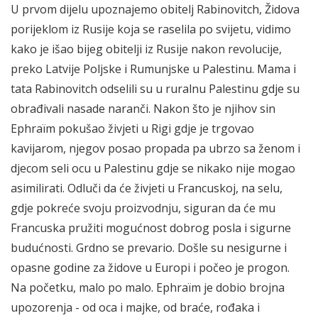
U prvom dijelu upoznajemo obitelj Rabinovitch, Židova
porijeklom iz Rusije koja se raselila po svijetu, vidimo
kako je išao bijeg obitelji iz Rusije nakon revolucije,
preko Latvije Poljske i Rumunjske u Palestinu. Mama i
tata Rabinovitch odselili su u ruralnu Palestinu gdje su
obrađivali nasade naranči. Nakon što je njihov sin
Ephraïm pokušao živjeti u Rigi gdje je trgovao
kavijarom, njegov posao propada pa ubrzo sa ženom i
djecom seli ocu u Palestinu gdje se nikako nije mogao
asimilirati. Odluči da će živjeti u Francuskoj, na selu,
gdje pokreće svoju proizvodnju, siguran da će mu
Francuska pružiti mogućnost dobrog posla i sigurne
budućnosti. Grdno se prevario. Došle su nesigurne i
opasne godine za židove u Europi i počeo je progon.
Na početku, malo po malo. Ephraïm je dobio brojna
upozorenja - od oca i majke, od braće, rođaka i