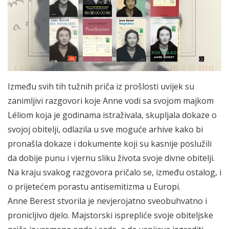
Između svih tih tužnih priča iz prošlosti uvijek su
zanimljivi razgovori koje Anne vodi sa svojom majkom
Léliom koja je godinama istraživala, skupljala dokaze o
svojoj obitelji, odlazila u sve moguće arhive kako bi
pronašla dokaze i dokumente koji su kasnije poslužili
da dobije punu i vjernu sliku života svoje divne obitelji.
Na kraju svakog razgovora pričalo se, između ostalog, i
o prijetećem porastu antisemitizma u Europi.
Anne Berest stvorila je nevjerojatno sveobuhvatno i
pronicljivo djelo. Majstorski isprepliće svoje obiteljske