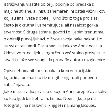
istraživanju vlastite obitelji, počinje od predaka s
majčine strane, ali nisu zanemareni ni ostali važni likovi
koji su imali veze s obitelji. Ono što iz toga proizlazi
često je okrutna i uznemirujuća, ali nažalost gorka
stvarnost. S druge strane, govori i o lijepim trenucima,
o obitelji punoj ljubavi, o životu svoje bake nakon što
su svi ostali umrli. Divila sam se kako se Anne nosi sa
židovstvom, ne djeluje ogorčeno već stalno preispituje
stvari i ulaže sve snage da pronađe autora razglednice.
Opisi nehumanih postupaka u koncentracijskim
logorima poznati su i iz drugih knjiga, ali ponovno
sablažnjavaju.
Jako mi se svidio prvi dio u kojem Anne prepričava kakvi
su kao ljudi bili Ephraim, Emma, Noemi (koja je na
fotografiji na naslovnici knjige) i najmanji Jacques,