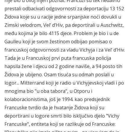
nije bio u ovoj mjeri poznat. Francuzi su tek nedavno
prestali odbacivati odgovornosti za deportaciju 13 152
Židova koje su u racije jedne srpanjske noći dovukli u
Zimski velodrom, Vel’ d’Hiv, pa deportirali u Auschwitz,
među kojima je bilo 4115 djece. Problem je bio i u de
Gaulleu koji je svom žestinom odbijao pomisao o
francuskoj odgovornosti za vladu Vichyja i za Vel’ d’Hiv.
Tada je u Francuskoj prvi puta francuska policija
hapsila žene i djecu od 2 godine naviše, a 94 posto tih
Židova je ubijeno. Osam tisuća su odmah poslali u
logor... Mitterrand koji je radio u Vichyjevskoj vladi i po
mnogima bio "u oba tabora", u Otporu i
kolaboracionistima, još je 1994. kao predsjednik
Francuske tvrdio da je hvatanje Židova koji su
deportirani u logore smrti bilo isključivo djelo "Vichy
Francuske", entiteta koji se razlikuje od Francuske: