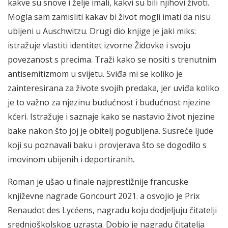
kakve su snove i želje imali, kakvi su bili njihovi životi.
Mogla sam zamisliti kakav bi život mogli imati da nisu
ubijeni u Auschwitzu. Drugi dio knjige je jaki miks:
istražuje vlastiti identitet izvorne Židovke i svoju
povezanost s precima. Traži kako se nositi s trenutnim
antisemitizmom u svijetu. Sviđa mi se koliko je
zainteresirana za živote svojih predaka, jer uviđa koliko
je to važno za njezinu budućnost i budućnost njezine
kćeri. Istražuje i saznaje kako se nastavio život njezine
bake nakon što joj je obitelj pogubljena. Susreće ljude
koji su poznavali baku i provjerava što se dogodilo s
imovinom ubijenih i deportiranih.
Roman je ušao u finale najprestižnije francuske
književne nagrade Goncourt 2021. a osvojio je Prix
Renaudot des Lycéens, nagradu koju dodjeljuju čitatelji
srednjoškolskog uzrasta. Dobio je nagradu čitatelja