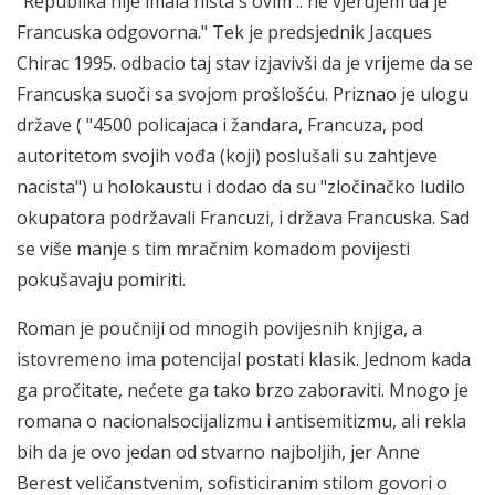
"Republika nije imala ništa s ovim .. ne vjerujem da je
Francuska odgovorna." Tek je predsjednik Jacques
Chirac 1995. odbacio taj stav izjavivši da je vrijeme da se
Francuska suoči sa svojom prošlošću. Priznao je ulogu
države ( "4500 policajaca i žandara, Francuza, pod
autoritetom svojih vođa (koji) poslušali su zahtjeve
nacista") u holokaustu i dodao da su "zločinačko ludilo
okupatora podržavali Francuzi, i država Francuska. Sad
se više manje s tim mračnim komadom povijesti
pokušavaju pomiriti.
Roman je poučniji od mnogih povijesnih knjiga, a
istovremeno ima potencijal postati klasik. Jednom kada
ga pročitate, nećete ga tako brzo zaboraviti. Mnogo je
romana o nacionalsocijalizmu i antisemitizmu, ali rekla
bih da je ovo jedan od stvarno najboljih, jer Anne
Berest veličanstvenim, sofisticiranim stilom govori o