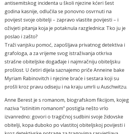
antisemitskog incidenta u školi njezine kćeri šest
godina kasnije, odlučila se ponovno osvrnuti na
povijest svoje obitelji – zapravo vlastite povijesti – i
oživjeti pitanja koja je potaknula razglednica: Tko ju je
poslao i zašto?
Traži vanjsku pomoć, zapošljava privatnog detektiva i
grafologa, a za vrijeme svog istraživanja otkriva
strašne obiteljske događaje i najmračniju obiteljsku
prošlost. U četiri dijela saznajemo priče Anneine bake
Myriam Rabinovitch i njezine braće i sestara koji su
prošli kroz pravu odiseju i na kraju umrli u Auschwitzu.
Anne Berest je s romanom, biografskom fikcijom, kojeg
naziva "istinitim romanom" postigla nešto vrlo
izvanredno: govori o tragičnoj sudbini svoje židovske
obitelji, kopa duboko po vlastitoj obiteljskoj povijesti i
kroz detektivske potrage za tragovima rasvjetljava