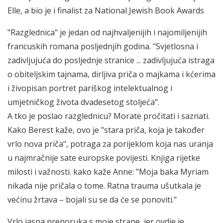
Elle, a bio je i finalist za National Jewish Book Awards
"Razglednica" je jedan od najhvaljenijih i najomiljenijih
francuskih romana posljednjih godina. "Svjetlosna i
zadivljujuća do posljednje stranice ... zadivljujuća istraga
o obiteljskim tajnama, dirljiva priča o majkama i kćerima
i živopisan portret pariškog intelektualnog i
umjetničkog života dvadesetog stoljeća".
A tko je poslao razglednicu? Morate pročitati i saznati.
Kako Berest kaže, ovo je "stara priča, koja je također
vrlo nova priča", potraga za porijeklom koja nas uranja
u najmračnije sate europske povijesti. Knjiga rijetke
milosti i važnosti. kako kaže Anne: "Moja baka Myriam
nikada nije pričala o tome. Ratna trauma ušutkala je
većinu žrtava – bojali su se da će se ponoviti."
Vrlo jasna preporuka s moje strane, jer ovdje je