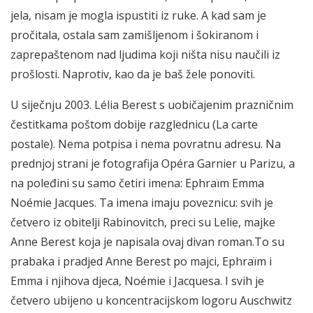
jela, nisam je mogla ispustiti iz ruke. A kad sam je
pročitala, ostala sam zamišljenom i šokiranom i
zaprepaštenom nad ljudima koji ništa nisu naučili iz
prošlosti. Naprotiv, kao da je baš žele ponoviti.
U siječnju 2003. Lélia Berest s uobičajenim prazničnim
čestitkama poštom dobije razglednicu (La carte
postale). Nema potpisa i nema povratnu adresu. Na
prednjoj strani je fotografija Opéra Garnier u Parizu, a
na poleđini su samo četiri imena: Ephraïm Emma
Noémie Jacques. Ta imena imaju poveznicu: svih je
četvero iz obitelji Rabinovitch, preci su Lelie, majke
Anne Berest koja je napisala ovaj divan roman.To su
prabaka i pradjed Anne Berest po majci, Ephraïm i
Emma i njihova djeca, Noémie i Jacquesa. I svih je
četvero ubijeno u koncentracijskom logoru Auschwitz