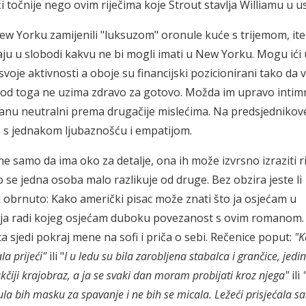
 točnije nego ovim riječima koje Strout stavlja Williamu u us
 New Yorku zamijenili "luksuzom" oronule kuće s trijemom, it
vaju u slobodi kakvu ne bi mogli imati u New Yorku. Mogu ići 
oje aktivnosti a oboje su financijski pozicionirani tako da v
šta od toga ne uzima zdravo za gotovo. Možda im upravo inti
anu neutralni prema drugačije mislećima. Na predsjednikov
e, s jednakom ljubaznošću i empatijom.
e samo da ima oko za detalje, ona ih može izvrsno izraziti r
 se jedna osoba malo razlikuje od druge. Bez obzira jeste li
 Ili obrnuto: Kako američki pisac može znati što ja osjećam u
anja radi kojeg osjećam duboku povezanost s ovim romanom.
a sjedi pokraj mene na sofi i priča o sebi. Rečenice poput:
"K
a prijeći"
ili "
I u ledu su bila zarobljena stabalca i grančice, jedi
kčiji krajobraz, a ja se svaki dan moram probijati kroz njega"
ili
a bih masku za spavanje i ne bih se micala. Ležeći prisjećala s