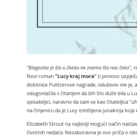
"Blagoslov je što u životu ne znamo što nas čeka",
re
Novi roman
"Lucy kraj mora"
(i ponovo uspješan
dobitnice Pulitzerove nagrade, oduševio me je, a
odugovlačila s čitanjem da bih što duže bila u L
spisateljici, naravno da sam se kao čitateljica "uf
na činjenicu da je Lucy izmišljena junakinja koja
Elizabeth Strout na najbolji mogući način nastavl
životnih nedaća. Nezaboravna je ovo priča o obite