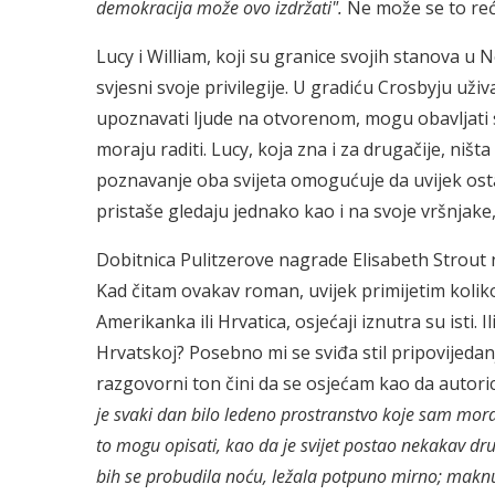
demokracija može ovo izdržati".
Ne može se to reći
Lucy i William, koji su granice svojih stanova u
svjesni svoje privilegije. U gradiću Crosbyju uži
upoznavati ljude na otvorenom, mogu obavljati sv
moraju raditi. Lucy, koja zna i za drugačije, ni
poznavanje oba svijeta omogućuje da uvijek ost
pristaše gledaju jednako kao i na svoje vršnjak
Dobitnica Pulitzerove nagrade Elisabeth Strout n
Kad čitam ovakav roman, uvijek primijetim koliko
Amerikanka ili Hrvatica, osjećaji iznutra su isti.
Hrvatskoj? Posebno mi se sviđa stil pripovijed
razgovorni ton čini da se osjećam kao da autoric
je svaki dan bilo ledeno prostranstvo koje sam moral
to mogu opisati, kao da je svijet postao nekakav dru
bih se probudila noću, ležala potpuno mirno; maknul