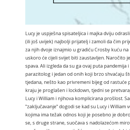
Lucy je uspješna spisateljica i majka dviju odrasli
(ili još uvijek) najbolji prijatelj i zamoli da čim 
za njih dvoje iznajmio u gradiću Crosby kuću na 
uskoro će cijeli svijet biti zaustavljen. Naročito 
spava. Ali izgleda da su ga ovaj puta pandemija i 
parazitolog i jedan od onih koji brzo shvaćaju 
tjedana, nešto kao privremeni bijeg od rastuće pr
kraju je proglašen i lockdown, tjedni se pretva
Lucy i William i njihova komplicirana prošlost. S
"zaključavanje" dogodi se kad su Lucy i William v
kojima ima težak odnos koji je posebno je dobro
se, s druge strane, suočava s nadolazećom mirovi