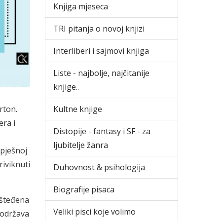
Knjiga mjeseca
TRI pitanja o novoj knjizi
Interliberi i sajmovi knjiga
Liste - najbolje, najčitanije
knjige..
rton.
Kultne knjige
era i
Distopije - fantasy i SF - za
ljubitelje žanra
spješnoj
riviknuti
Duhovnost & psihologija
Biografije pisaca
pošteđena
Veliki pisci koje volimo
s održava