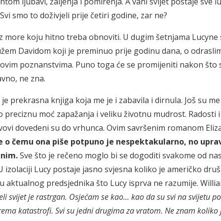
om ljubavi, žaljenja i pomirenja. A vani svijet postaje sve lu
 Svi smo to doživjeli prije četiri godine, zar ne?
z more koju hitno treba obnoviti. U dugim šetnjama Lucyne s
em Davidom koji je preminuo prije godinu dana, o odrasli
 novim poznanstvima. Puno toga će se promijeniti nakon što 
avno, ne zna.
prekrasna knjiga koja me je i zabavila i dirnula. Još su me 
o preciznu moć zapažanja i veliku životnu mudrost. Radosti 
 stavovi dovedeni su do vrhunca. Ovim savršenim romanom Eli
ve o čemu ona piše potpuno je nespektakularno, no upra
bnim.
Sve što je rečeno moglo bi se dogoditi svakome od nas.
 U izolaciji Lucy postaje jasno svjesna koliko je američko dru
u aktualnog predsjednika što Lucy isprva ne razumije. Willia
li svijet je rastrgan. Osjećam se kao... kao da su svi na svijetu pol
rema katastrofi. Svi su jedni drugima za vratom. Ne znam koliko 