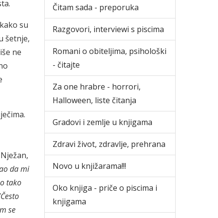
ta.
Čitam sada - preporuka
ekako su
Razgovori, interviewi s piscima
u šetnje,
Romani o obiteljima, psihološki
iše ne
- čitajte
mno
e
Za one hrabre - horrori,
Halloween, liste čitanja
iječima.
Gradovi i zemlje u knjigama
Zdravi život, zdravlje, prehrana
 Nježan,
Novo u knjižarama!!!
ao da mi
no tako
Oko knjiga - priče o piscima i
"Često
knjigama
am se