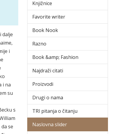
Knjižnice
Favorite writer
Book Nook
i dalje
 naime,
Razno
ije i
Book &amp; Fashion
ne
e
Najdraži citati
iko
Proizvodi
 i na
rem su
Drugi o nama
 Becku s
TRI pitanja o čitanju
William
Naslovna slider
 da se