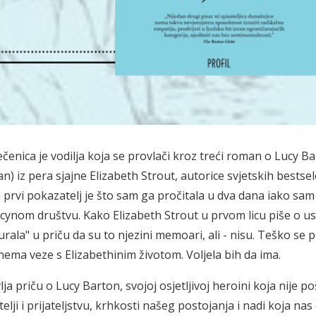
čenica je vodilja koja se provlači kroz treći roman o Lucy Ba
) iz pera sjajne Elizabeth Strout, autorice svjetskih bestsel
 prvi pokazatelj je što sam ga pročitala u dva dana iako sam
ucynom društvu. Kako Elizabeth Strout u prvom licu piše o u
urala" u priču da su to njezini memoari, ali - nisu. Teško se p
 nema veze s Elizabethinim životom. Voljela bih da ima.
ja priču o Lucy Barton, svojoj osjetljivoj heroini koja nije 
lji i prijateljstvu, krhkosti našeg postojanja i nadi koja na