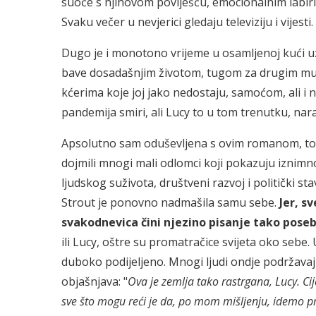
suoče s njihovom poviješću, emocionalnim labirint
Svaku večer u nevjerici gledaju televiziju i vijesti.
Dugo je i monotono vrijeme u osamljenoj kući u
bave dosadašnjim životom, tugom za drugim muž
kćerima koje joj jako nedostaju, samoćom, ali i
pandemija smiri, ali Lucy to u tom trenutku, nar
Apsolutno sam oduševljena s ovim romanom, to je 
dojmili mnogi mali odlomci koji pokazuju iznimn
ljudskog suživota, društveni razvoj i politički
Strout je ponovno nadmašila samu sebe.
Jer, s
svakodnevica čini njezino pisanje tako pose
ili Lucy, oštre su promatračice svijeta oko sebe.
duboko podijeljeno. Mnogi ljudi ondje podržavaj
objašnjava: "
Ova je zemlja tako rastrgana, Lucy. Cije
sve što mogu reći je da, po mom mišljenju, idemo p