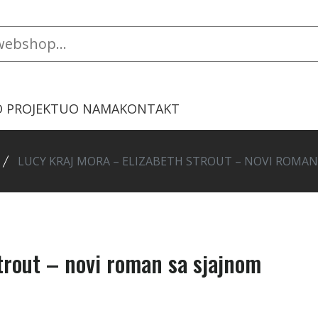
O PROJEKTU
O NAMA
KONTAKT
LUCY KRAJ MORA – ELIZABETH STROUT – NOVI ROMA
trout – novi roman sa sjajnom