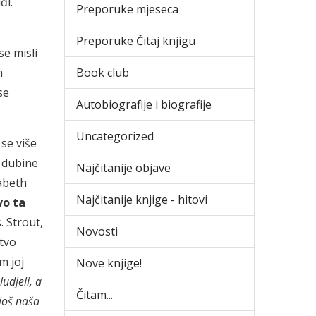
đi.
Preporuke mjeseca
Preporuke Čitaj knjigu
e misli
Book club
m
se
Autobiografije i biografije
Uncategorized
se više
i dubine
Najčitanije objave
zabeth
Najčitanije knjige - hitovi
vo ta
 Strout,
Novosti
štvo
m joj
Nove knjige!
udjeli, a
Čitam...
još naša