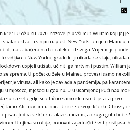
h kćeri. U ožujku 2020. nazove je bivši muž William koji joj je 
prije spakira stvari i s njim napusti New York - on je u Maineu,
obali, na zabačenom rtu, daleko od svega. Vrijeme je pandem
je to vidljivo u New Yorku, gradu koji nikada ne staje, nikada 
lockdown uspjeli utišati, učiniti ga mrtvim i pustim. William j
što se sprema. U početku žele u Maineu provesti samo nekol
ijetnje virusa, ali kako je zavladala pandemija, pa karantena
raju u mjesece, mjeseci u godinu. U u usamljenoj kući nad mo
ada su na selu gdje se obično samo ide usred ljeta, a prvo
eć tamo. Ali Lucy nema mira: brine za svoje kćerke Chrissy i
 opisan. Jedna se kćer razilazi s mužem, a druga gubi bebe. 
nom. U njima su oluje, ponovni zajednički život prisiljava ih