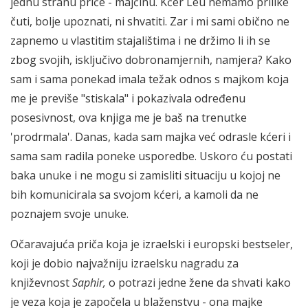
jednu stranu priče - majčinu. Kćer Leu nemamo prilike
čuti, bolje upoznati, ni shvatiti. Zar i mi sami obično ne
zapnemo u vlastitim stajalištima i ne držimo li ih se
zbog svojih, isključivo dobronamjernih, namjera? Kako
sam i sama ponekad imala težak odnos s majkom koja
me je previše "stiskala" i pokazivala određenu
posesivnost, ova knjiga me je baš na trenutke
'prodrmala'. Danas, kada sam majka već odrasle kćeri i
sama sam radila poneke usporedbe. Uskoro ću postati
baka unuke i ne mogu si zamisliti situaciju u kojoj ne
bih komunicirala sa svojom kćeri, a kamoli da ne
poznajem svoje unuke.
Očaravajuća priča koja je izraelski i europski bestseler,
koji je dobio najvažniju izraelsku nagradu za
književnost
Saphir,
o potrazi jedne žene da shvati kako
je veza koja je započela u blaženstvu - ona majke