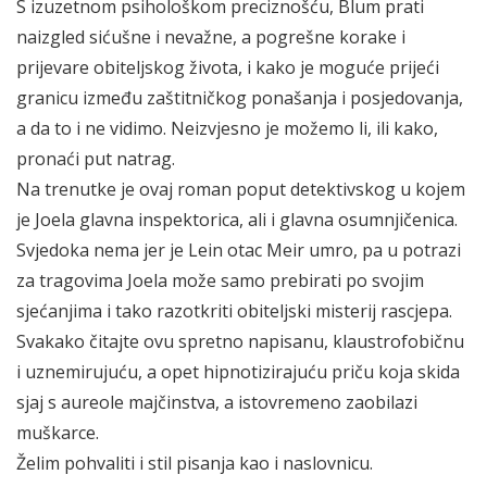
S izuzetnom psihološkom preciznošću, Blum prati
naizgled sićušne i nevažne, a pogrešne korake i
prijevare obiteljskog života, i kako je moguće prijeći
granicu između zaštitničkog ponašanja i posjedovanja,
a da to i ne vidimo. Neizvjesno je možemo li, ili kako,
pronaći put natrag.
Na trenutke je ovaj roman poput detektivskog u kojem
je Joela glavna inspektorica, ali i glavna osumnjičenica.
Svjedoka nema jer je Lein otac Meir umro, pa u potrazi
za tragovima Joela može samo prebirati po svojim
sjećanjima i tako razotkriti obiteljski misterij rascjepa.
Svakako čitajte ovu spretno napisanu, klaustrofobičnu
i uznemirujuću, a opet hipnotizirajuću priču koja skida
sjaj s aureole majčinstva, a istovremeno zaobilazi
muškarce.
Želim pohvaliti i stil pisanja kao i naslovnicu.