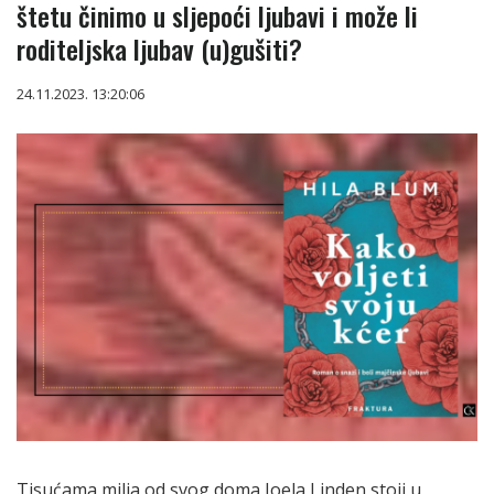
štetu činimo u sljepoći ljubavi i može li
roditeljska ljubav (u)gušiti?
24.11.2023. 13:20:06
Tisućama milja od svog doma Joela Linden stoji u