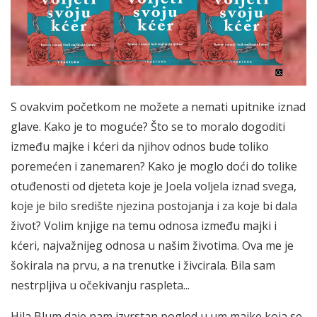
S ovakvim početkom ne možete a nemati upitnike iznad
glave. Kako je to moguće? Što se to moralo dogoditi
između majke i kćeri da njihov odnos bude toliko
poremećen i zanemaren? Kako je moglo doći do tolike
otuđenosti od djeteta koje je Joela voljela iznad svega,
koje je bilo središte njezina postojanja i za koje bi dala
život? Volim knjige na temu odnosa između majki i
kćeri, najvažnijeg odnosa u našim životima. Ova me je
šokirala na prvu, a na trenutke i živcirala. Bila sam
nestrpljiva u očekivanju raspleta...
Hila Blum daje nam izvrstan pogled u um majke koja se