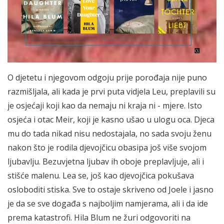
O djetetu i njegovom odgoju prije porođaja nije puno
razmišljala, ali kada je prvi puta vidjela Leu, preplavili su
je osjećaji koji kao da nemaju ni kraja ni - mjere. Isto
osjeća i otac Meir, koji je kasno ušao u ulogu oca. Djeca
mu do tada nikad nisu nedostajala, no sada svoju ženu
nakon što je rodila djevojčicu obasipa još više svojom
ljubavlju. Bezuvjetna ljubav ih oboje preplavljuje, ali i
stišće malenu. Lea se, još kao djevojčica pokušava
osloboditi stiska. Sve to ostaje skriveno od Joele i jasno
je da se sve događa s najboljim namjerama, ali i da ide
prema katastrofi. Hila Blum ne žuri odgovoriti na