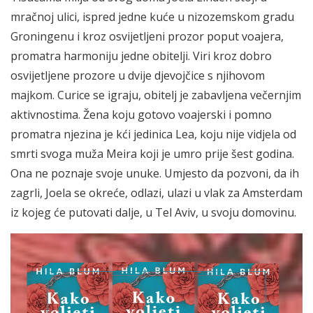
mračnoj ulici, ispred jedne kuće u nizozemskom gradu
Groningenu i kroz osvijetljeni prozor poput voajera,
promatra harmoniju jedne obitelji. Viri kroz dobro
osvijetljene prozore u dvije djevojčice s njihovom
majkom. Curice se igraju, obitelj je zabavljena večernjim
aktivnostima. Žena koju gotovo voajerski i pomno
promatra njezina je kći jedinica Lea, koju nije vidjela od
smrti svoga muža Meira koji je umro prije šest godina.
Ona ne poznaje svoje unuke. Umjesto da pozvoni, da ih
zagrli, Joela se okreće, odlazi, ulazi u vlak za Amsterdam
iz kojeg će putovati dalje, u Tel Aviv, u svoju domovinu.