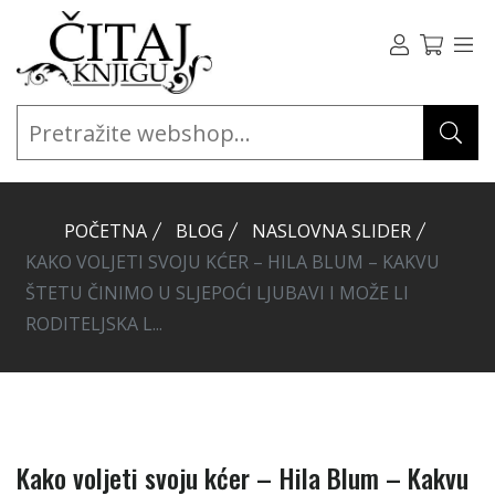
POČETNA
BLOG
NASLOVNA SLIDER
KAKO VOLJETI SVOJU KĆER – HILA BLUM – KAKVU
ŠTETU ČINIMO U SLJEPOĆI LJUBAVI I MOŽE LI
RODITELJSKA L...
Kako voljeti svoju kćer – Hila Blum – Kakvu