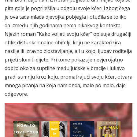
pita gdje je pogriješila u odgoju svoje kćeri i zbog čega
je ova tada mlada djevojka pobjegla i otuđila se toliko
da između njih godinama nema nikakvog kontakta.
Njezin roman “Kako voljeti svoju kćer” opisuje drugačiji
oblik disfunkcionalne obitelji, koju ne karakterizira
nasilje ili izravno zlostavljanje, ali u kojoj ljubav roditelja
prijeti slomiti dijete. Pri tome pokazuje nevjerojatno
dobro oko za suptilne međuljudske vibracije i lukavo
gradi sumnju kroz koju, promatrajući svoju kćer, otvara
mnoga pitanja na koja nam onda, malo po malo, daje
odgovore.