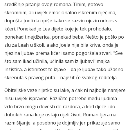
središnje pitanje ovog romana. Tihim, gotovo
skromnim, ali uvijek emocionalno iskrenim riječima,
dopušta Joeli da opiše kako se razvio njezin odnos s
kćeri. Ponekad je Lea dijete koje je tek prohodalo,
ponekad tinejdžerica, ponekad beba. Nešto je pošlo po
zlu za Leah u školi, a ako Joela nije bila kriva, onda je
njezina ljubav prema kćeri samo pogoršala stvari. "Sve
što sam ikad učinila, učinila sam iz ljubavi" majka
inzistira, a istinitost te izjave – da je ljubav tako užasno
skrenula s pravog puta – naježit će svakog roditelja.
Obiteljske veze rijetko su lake, a čak ni najbolje namjere
nisu uvijek ispravne. Različite potrebe među ljudima
vrlo brzo mogu dovesti do razdora, a kod djece i do
dubokih rana koje ostaju cijeli život. Roman tjera na
razmišljanje, a posebno je dojmljiv jer prikazuje samo