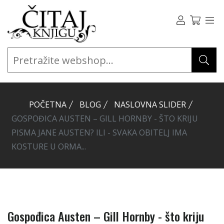
POČETNA
BLOG
NASLOVNA SLIDER
GOSPOĐICA AUSTEN – GILL HORNBY - ŠTO KRIJU
PISMA JANE AUSTEN? ILI - SVAKA OBITELJ IMA
KOSTURE U ORMA...
Gospođica Austen – Gill Hornby - što kriju