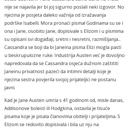
nije se najavila jer bi joj sigurno poslali neki izgovor. No
njezina je posjeta daleko važnija od izražavanja
podrške Isabelli. Mora pronaći pisma! Godinama su se i
ona i Jane, osobito Jane, dopisivale s Elizom i u pismima
su opisani svi događaji, sretni i nesretni, razmišljanja...
Cassandra se boji da bi Janeina pisma Elizi mogla pasti
u beskrupulozne ruke. Industrija Austen već je dovoljno
napredovala da se Cassandra osjeća dužnom zaštititi
Janeinu privatnost pazeći da intimni detalji koje je
njezina sestra povjerila svojoj prijateljici ne postanu
javni.
Kad je Jane Austen umrla s 41 godinom od, misle danas,
Addisonove bolesti ili Hodgkina, ostavila je tisuće
pisama koje je pisala članovima obitelji i prijateljima. S
Elizom se redovito dopisivala i bila uz nju na