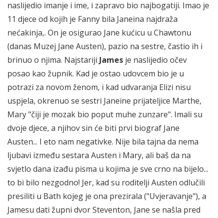
naslijedio imanje i ime, i zapravo bio najbogatiji. Imao je
11 djece od kojih je Fanny bila Janeina najdraža
nećakinja,. On je osigurao Jane kućicu u Chawtonu
(danas Muzej Jane Austen), pazio na sestre, častio ih i
brinuo o njima. Najstariji
James
je naslijedio očev
posao kao župnik. Kad je ostao udovcem bio je u
potrazi za novom ženom, i kad udvaranja Elizi nisu
uspjela, okrenuo se sestri Janeine prijateljice Marthe,
Mary "čiji je mozak bio poput muhe zunzare". Imali su
dvoje djece, a njihov sin će biti prvi biograf Jane
Austen... I eto nam negativke. Nije bila tajna da nema
ljubavi između sestara Austen i Mary, ali baš da na
svjetlo dana izađu pisma u kojima je sve crno na bijelo...
to bi bilo nezgodno! Jer, kad su roditelji Austen odlučili
presiliti u Bath kojeg je ona prezirala ("Uvjeravanje"), a
Jamesu dati župni dvor Steventon, Jane se našla pred