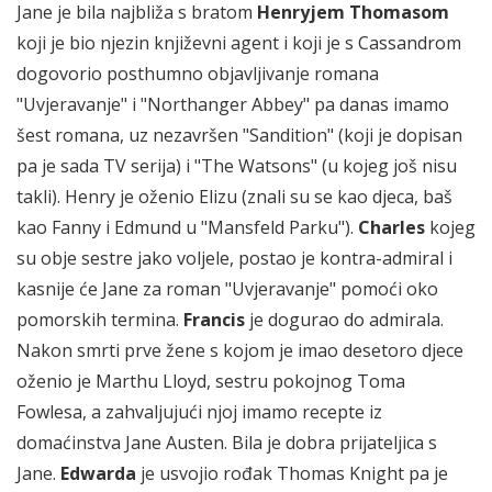
Jane je bila najbliža s bratom
Henryjem Thomasom
koji je bio njezin književni agent i koji je s Cassandrom
dogovorio posthumno objavljivanje romana
"Uvjeravanje" i "Northanger Abbey" pa danas imamo
šest romana, uz nezavršen "Sandition" (koji je dopisan
pa je sada TV serija) i "The Watsons" (u kojeg još nisu
takli). Henry je oženio Elizu (znali su se kao djeca, baš
kao Fanny i Edmund u "Mansfeld Parku").
Charles
kojeg
su obje sestre jako voljele, postao je kontra-admiral i
kasnije će Jane za roman "Uvjeravanje" pomoći oko
pomorskih termina.
Francis
je dogurao do admirala.
Nakon smrti prve žene s kojom je imao desetoro djece
oženio je Marthu Lloyd, sestru pokojnog Toma
Fowlesa, a zahvaljujući njoj imamo recepte iz
domaćinstva Jane Austen. Bila je dobra prijateljica s
Jane.
Edwarda
je usvojio rođak Thomas Knight pa je