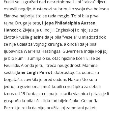
čuditi se i zgražati nad nesretnicima. Ili bi "takvu" djecu
ostavili negdje. Austenovi su brinuli o svoja dva bolesna
članova najbolje što se tada moglo. To bi bila prva
tajna. Druga je teta,
lijepa Philadelphia Austen
Hancock
. Živjela je u Indiji i Engleskoj i o njoj su za
života kružile glasine da je bila "vesela" u mladosti dok
se nije udala za vojnog kirurga, a onda i da je bila
ljubavnica Warrena Hastingsa, Guvernera Indije koji joj
je bio kum i, sumnjalo se, otac njezine kćeri Elize de
Feuillide. A onda je tu i treća neugodnost. Mamina
sestra
Jane Leigh-Perrot
, dobrostojeća, udana za
bogataša, završila je pred sudom. Nakon što su u
jednoj trgovini ona i muž kupili crnu čipku za debeli
iznos od 19 funta, za njima je izjurila vlasnica i pitala je li
gospođa kupila i čestitku od bijele čipke. Gospođa
Perrot je rekla da nije, pružila joj zamotani paket,