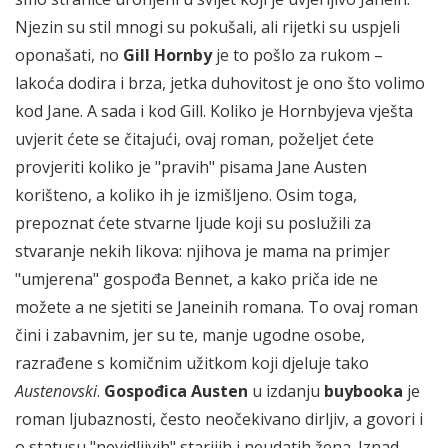
Njezin su stil mnogi su pokušali, ali rijetki su uspjeli
oponašati, no
Gill Hornby
je to pošlo za rukom –
lakoća dodira i brza, jetka duhovitost je ono što volimo
kod Jane. A sada i kod Gill. Koliko je Hornbyjeva vješta
uvjerit ćete se čitajući, ovaj roman, poželjet ćete
provjeriti koliko je "pravih" pisama Jane Austen
korišteno, a koliko ih je izmišljeno. Osim toga,
prepoznat ćete stvarne ljude koji su poslužili za
stvaranje nekih likova: njihova je mama na primjer
"umjerena" gospođa Bennet, a kako priča ide ne
možete a ne sjetiti se Janeinih romana. To ovaj roman
čini i zabavnim, jer su te, manje ugodne osobe,
razrađene s komičnim užitkom koji djeluje tako
Austenovski
.
Gospođica Austen
u izdanju
buybooka
je
roman ljubaznosti, često neočekivano dirljiv, a govori i
o statusu "nevidljivih" starijih i neudatih žena. Iznad