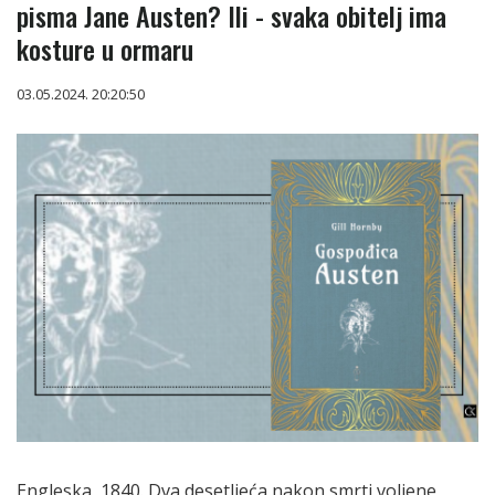
pisma Jane Austen? Ili - svaka obitelj ima
kosture u ormaru
03.05.2024. 20:20:50
Engleska, 1840. Dva desetljeća nakon smrti voljene