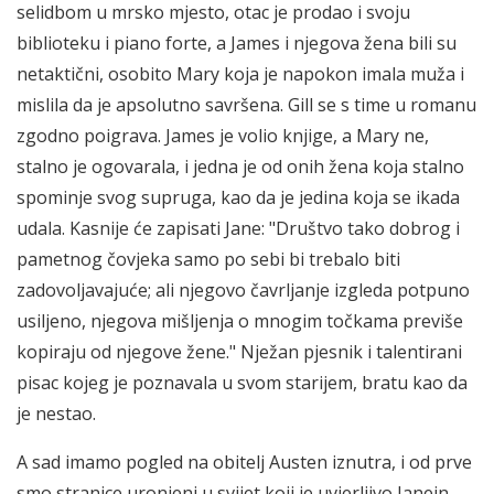
selidbom u mrsko mjesto, otac je prodao i svoju
biblioteku i piano forte, a James i njegova žena bili su
netaktični, osobito Mary koja je napokon imala muža i
mislila da je apsolutno savršena. Gill se s time u romanu
zgodno poigrava. James je volio knjige, a Mary ne,
stalno je ogovarala, i jedna je od onih žena koja stalno
spominje svog supruga, kao da je jedina koja se ikada
udala. Kasnije će zapisati Jane: "Društvo tako dobrog i
pametnog čovjeka samo po sebi bi trebalo biti
zadovoljavajuće; ali njegovo čavrljanje izgleda potpuno
usiljeno, njegova mišljenja o mnogim točkama previše
kopiraju od njegove žene." Nježan pjesnik i talentirani
pisac kojeg je poznavala u svom starijem, bratu kao da
je nestao.
A sad imamo pogled na obitelj Austen iznutra, i od prve
smo stranice uronjeni u svijet koji je uvjerljivo Janein.