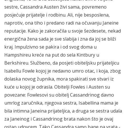
sestre, Cassandra Austen živi sama, povremeno
posjećuje prijatelje i rodbinu. Ali, nije besposlena,
naprotiv, ona tiho i predano radi na očuvanju Janeine
reputacije. Kako je zakoračila u svoje šezdesete, nekad
energična žena sada je sve slabija i zna da joj se bliži
kraj. Impulzivno se pakira i od svog doma u
Hampshireu kreće na put do sela Kintbury u
Berkshireu. Službeno, da posjeti obiteljsku prijateljicu
Isabellu Fowle kojoj je nedavno umro otac, i koja, zbog
dolaska novog župnika, mora spakirati sve stvari iz
kuće u kojoj je odrasla. Obitelji Fowles i Austen su
povezane: Fowlesovi su obitelj Cassandrinog davno
umrlog zaručnika, njegova sestra, Isabellina mama je
bila intimna Janeina prijateljica, a druga se sestra udala
za Janeinog i Cassandrinog brata nakon što je ovaj
ostao udovcem. Tako Cassandra samo bane na vrata -