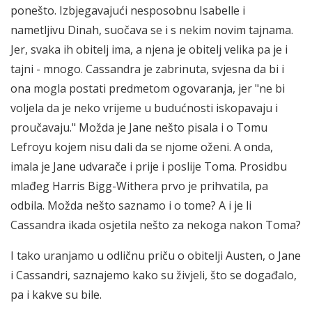
ponešto. Izbjegavajući nesposobnu Isabelle i
nametljivu Dinah, suočava se i s nekim novim tajnama.
Jer, svaka ih obitelj ima, a njena je obitelj velika pa je i
tajni - mnogo. Cassandra je zabrinuta, svjesna da bi i
ona mogla postati predmetom ogovaranja, jer "ne bi
voljela da je neko vrijeme u budućnosti iskopavaju i
proučavaju." Možda je Jane nešto pisala i o Tomu
Lefroyu kojem nisu dali da se njome oženi. A onda,
imala je Jane udvarače i prije i poslije Toma. Prosidbu
mlađeg Harris Bigg-Withera prvo je prihvatila, pa
odbila. Možda nešto saznamo i o tome? A i je li
Cassandra ikada osjetila nešto za nekoga nakon Toma?
I tako uranjamo u odličnu priču o obitelji Austen, o Jane
i Cassandri, saznajemo kako su živjeli, što se događalo,
pa i kakve su bile.