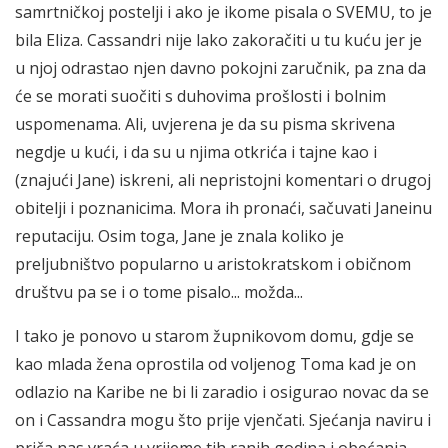
samrtničkoj postelji i ako je ikome pisala o SVEMU, to je
bila Eliza. Cassandri nije lako zakoračiti u tu kuću jer je
u njoj odrastao njen davno pokojni zaručnik, pa zna da
će se morati suočiti s duhovima prošlosti i bolnim
uspomenama. Ali, uvjerena je da su pisma skrivena
negdje u kući, i da su u njima otkrića i tajne kao i
(znajući Jane) iskreni, ali nepristojni komentari o drugoj
obitelji i poznanicima. Mora ih pronaći, sačuvati Janeinu
reputaciju. Osim toga, Jane je znala koliko je
preljubništvo popularno u aristokratskom i običnom
društvu pa se i o tome pisalo... možda...
I tako je ponovo u starom župnikovom domu, gdje se
kao mlada žena oprostila od voljenog Toma kad je on
odlazio na Karibe ne bi li zaradio i osigurao novac da se
on i Cassandra mogu što prije vjenčati. Sjećanja naviru i
priča nas vraća u vrijeme tih ranih godina i obećanja