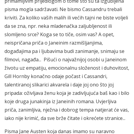
primamljivim prijedlogom o tome što su ta izgubljena
pisma mogla sadržavati. Ne bismo Cassandru trebali
kriviti. Za koliko vaših malih ili većih tajni ne biste voljeli
da se zna, npr. neka mladenačka zaljubljenost ili
slomljeno srce? Koga se to tiče, osim vas? A opet,
neispričana priča o Janeinim razmišljanjima,
događajima pa i ljubavima budi zanimanje, snimaju se
filmovi, nagađa... Pišući o najvažnijoj osobi u Janeinom
životu uz empatiju, emocionalnu složenost i duhovitost,
Gill Hornby konačno odaje počast i Cassandri,
talentiranoj slikarici akvarela i daje joj ono što joj
pripada: oživljava ženu koja je zadivljujuća baš kao i bilo
koje druga junakinja iz Janeinih romana. Uvjerljiva
priča, zanimljiva, nježna i dobrog tempa natjerat će vas,
iako nije krimić, da sve brže čitate i okrećete stranice...
Pisma Jane Austen koja danas imamo su naravno