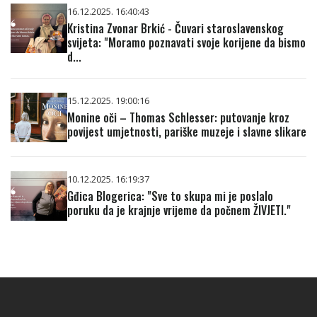
16.12.2025. 16:40:43
Kristina Zvonar Brkić - Čuvari staroslavenskog
svijeta: "Moramo poznavati svoje korijene da bismo
d...
15.12.2025. 19:00:16
Monine oči – Thomas Schlesser: putovanje kroz
povijest umjetnosti, pariške muzeje i slavne slikare
10.12.2025. 16:19:37
Gđica Blogerica: "Sve to skupa mi je poslalo
poruku da je krajnje vrijeme da počnem ŽIVJETI."