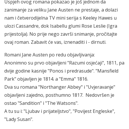
Uspjeh ovog romana pokazao je još jednom da
zanimanje za veliku Jane Austen ne prestaje, a dolazi
nam i četverodijelna TV mini serija s Keeley Hawes u
ulozi Cassandre, dok Isabellu glumi Rose Leslie (Igra
prijestolja). No prije nego završi snimanje, pročitajte
ovaj roman. Zabavit će vas, iznenaditi i - dirnuti.
Romani Jane Austen po redu objavljivanja:
Anonimno su prvo objavljeni "Razumi osjećaji", 1811, pa
dvije godine kasnije "Ponos i predrasude". "Mansfield
Park" objavljen je 1814. a "Emma" 1816.
Dva su romana "Northanger Abbey" i "Uvjeravanje"
objavljeni zajedno, posthumno 1817. Nedovršen je
ostao "Sandition" i "The Watsons".
A tu su i: "Ljubav i prijateljstvo", "Povijest Engleske",
"Lady Susan".