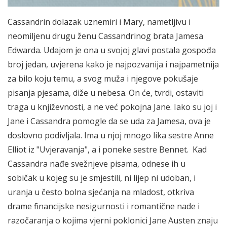
Cassandrin dolazak uznemiri i Mary, nametljivu i
neomiljenu drugu ženu Cassandrinog brata Jamesa
Edwarda. Udajom je ona u svojoj glavi postala gospođa
broj jedan, uvjerena kako je najpozvanija i najpametnija
za bilo koju temu, a svog muža i njegove pokušaje
pisanja pjesama, diže u nebesa. On će, tvrdi, ostaviti
traga u književnosti, a ne već pokojna Jane. Iako su joj i
Jane i Cassandra pomogle da se uda za Jamesa, ova je
doslovno podivljala. Ima u njoj mnogo lika sestre Anne
Elliot iz "Uvjeravanja", a i poneke sestre Bennet. Kad
Cassandra nađe svežnjeve pisama, odnese ih u
sobičak u kojeg su je smjestili, ni lijep ni udoban, i
uranja u često bolna sjećanja na mladost, otkriva
drame financijske nesigurnosti i romantične nade i
razočaranja o kojima vjerni poklonici Jane Austen znaju