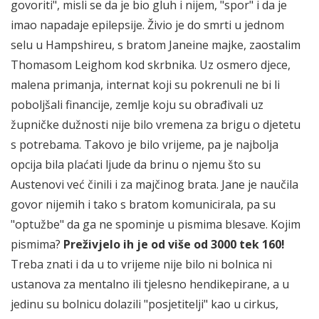
govoriti", misli se da je bio gluh i nijem, "spor" i da je
imao napadaje epilepsije. Živio je do smrti u jednom
selu u Hampshireu, s bratom Janeine majke, zaostalim
Thomasom Leighom kod skrbnika. Uz osmero djece,
malena primanja, internat koji su pokrenuli ne bi li
poboljšali financije, zemlje koju su obrađivali uz
župničke dužnosti nije bilo vremena za brigu o djetetu
s potrebama. Takovo je bilo vrijeme, pa je najbolja
opcija bila plaćati ljude da brinu o njemu što su
Austenovi već činili i za majčinog brata. Jane je naučila
govor nijemih i tako s bratom komunicirala, pa su
"optužbe" da ga ne spominje u pismima blesave. Kojim
pismima?
Preživjelo ih je od više od 3000 tek 160!
Treba znati i da u to vrijeme nije bilo ni bolnica ni
ustanova za mentalno ili tjelesno hendikepirane, a u
jedinu su bolnicu dolazili "posjetitelji" kao u cirkus,