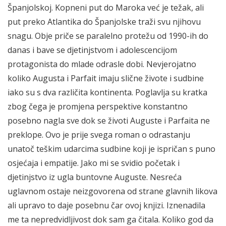
Španjolskoj. Kopneni put do Maroka već je težak, ali
put preko Atlantika do Španjolske traži svu njihovu
snagu. Obje priče se paralelno protežu od 1990-ih do
danas i bave se djetinjstvom i adolescencijom
protagonista do mlade odrasle dobi. Nevjerojatno
koliko Augusta i Parfait imaju slične živote i sudbine
iako su s dva različita kontinenta. Poglavlja su kratka
zbog čega je promjena perspektive konstantno
posebno nagla sve dok se životi Auguste i Parfaita ne
preklope. Ovo je prije svega roman o odrastanju
unatoč teškim udarcima sudbine koji je ispričan s puno
osjećaja i empatije. Jako mi se svidio početak i
djetinjstvo iz ugla buntovne Auguste. Nesreća
uglavnom ostaje neizgovorena od strane glavnih likova
ali upravo to daje posebnu čar ovoj knjizi. Iznenadila
me ta nepredvidljivost dok sam ga čitala. Koliko god da