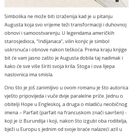
Simbolika ne može biti izraženija kad je u pitanju
Augusta koja svo vrijeme teži transformaciji i duhovnoj
obnovi i samoostvarenju. U legendama američkih
starosjedioca, "Indijanaca", vilin konjic je simbol
uskrsnuća i obnove nakon teškoća. Prema kraju knjige
bit će vam jasno zašto je Augusta dobila taj nadimak i
kako će sve više širiti svoja krila. Stoga i ova lijepa
naslovnica ima smisla.
Ono što je još zanimljivo u ovom romanu je što autorica
vješto pripovijeda i vuče dvije paralelne priče. Jednu o
obitelji Hope u Engleskoj, a druga o mladiću neobičnog
imena – Parfait (parfait na francuskom znači savršen) -
koji je iz Burundija i koji, nakon što izgubi oba roditelja,
bježi u Europu s jednim od svoje braće nalazeći azil u