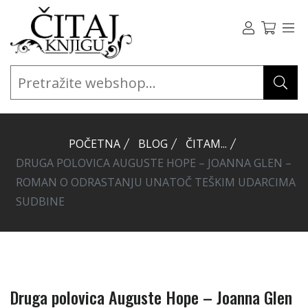
POČETNA
BLOG
ČITAM...
DRUGA POLOVICA AUGUSTE HOPE – JOANNA GLEN –
ROMAN O ODRASTANJU UNATOČ TEŠKIM UDARCIMA
SUDBINE
Druga polovica Auguste Hope – Joanna Glen