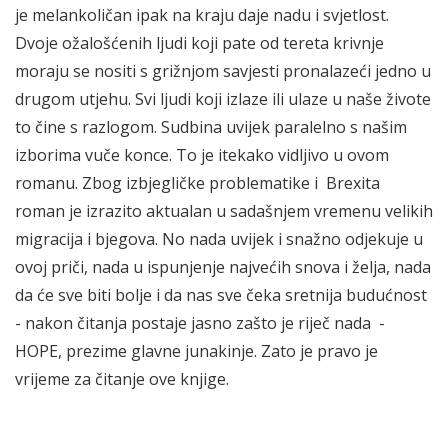
je melankoličan ipak na kraju daje nadu i svjetlost.
Dvoje ožalošćenih ljudi koji pate od tereta krivnje
moraju se nositi s grižnjom savjesti pronalazeći jedno u
drugom utjehu. Svi ljudi koji izlaze ili ulaze u naše živote
to čine s razlogom. Sudbina uvijek paralelno s našim
izborima vuče konce. To je itekako vidljivo u ovom
romanu. Zbog izbjegličke problematike i Brexita
roman je izrazito aktualan u sadašnjem vremenu velikih
migracija i bjegova. No nada uvijek i snažno odjekuje u
ovoj priči, nada u ispunjenje najvećih snova i želja, nada
da će sve biti bolje i da nas sve čeka sretnija budućnost
- nakon čitanja postaje jasno zašto je riječ nada -
HOPE, prezime glavne junakinje. Zato je pravo je
vrijeme za čitanje ove knjige.