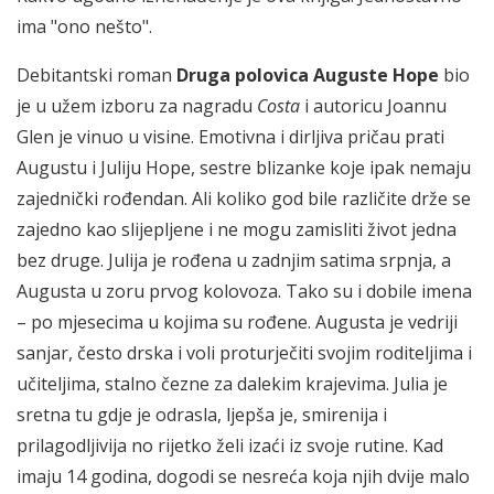
ima "ono nešto".
Debitantski roman
Druga polovica Auguste Hope
bio
je u užem izboru za nagradu
Costa
i autoricu Joannu
Glen je vinuo u visine. Emotivna i dirljiva pričau prati
Augustu i Juliju Hope, sestre blizanke koje ipak nemaju
zajednički rođendan. Ali koliko god bile različite drže se
zajedno kao slijepljene i ne mogu zamisliti život jedna
bez druge. Julija je rođena u zadnjim satima srpnja, a
Augusta u zoru prvog kolovoza. Tako su i dobile imena
– po mjesecima u kojima su rođene. Augusta je vedriji
sanjar, često drska i voli proturječiti svojim roditeljima i
učiteljima, stalno čezne za dalekim krajevima. Julia je
sretna tu gdje je odrasla, ljepša je, smirenija i
prilagodljivija no rijetko želi izaći iz svoje rutine. Kad
imaju 14 godina, dogodi se nesreća koja njih dvije malo