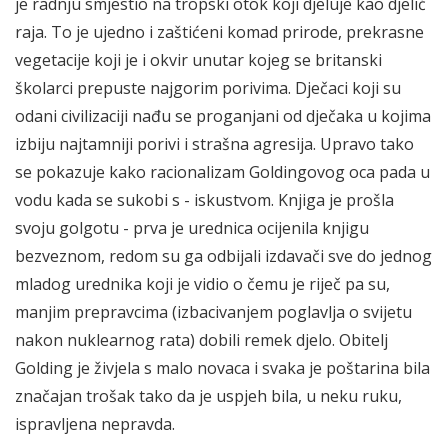
je radnju smjestio na tropski otok koji djeluje kao djelić
raja. To je ujedno i zaštićeni komad prirode, prekrasne
vegetacije koji je i okvir unutar kojeg se britanski
školarci prepuste najgorim porivima. Dječaci koji su
odani civilizaciji nađu se proganjani od dječaka u kojima
izbiju najtamniji porivi i strašna agresija. Upravo tako
se pokazuje kako racionalizam Goldingovog oca pada u
vodu kada se sukobi s - iskustvom. Knjiga je prošla
svoju golgotu - prva je urednica ocijenila knjigu
bezveznom, redom su ga odbijali izdavači sve do jednog
mladog urednika koji je vidio o čemu je riječ pa su,
manjim prepravcima (izbacivanjem poglavlja o svijetu
nakon nuklearnog rata) dobili remek djelo. Obitelj
Golding je živjela s malo novaca i svaka je poštarina bila
značajan trošak tako da je uspjeh bila, u neku ruku,
ispravljena nepravda.