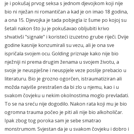
je i pokušaj prvog seksa s jednom djevojkom koji nije
bio ni nježan ni romantičan a kad je on imao 18 godina,
a ona 15. Djevojka je tada pobjegla iz šume po kojoj su
šetali nakon što ju je pokušavao obljubiti krivo
shvativši "signale" i koristeći izuzetno grube riječi. Dvije
godine kasnije konzumirali su vezu, ali je ona sve
ispričala svojem ocu. Golding priznaje kako nije bio
nježniji ni prema drugim ženama u svojem životu, a
svoje je neuspješne i neuspjele veze poslije prebacio u
literaturu. Bio je grozno ogorčen, istraumatiziran ali
možda najviše prestrašen da bi zlo u njemu, kao i u
svakom čovjeku u nekim okolnostima moglo prevladati.
To se na sreću nije dogodilo. Nakon rata koji mu je bio
ogromna trauma počeo je piti ali nije bio alkoholičar.
Ipak zbog tog poroka sam je sebe smatrao
monstrumom. Svjestan da je u svakom čovjeku i dobro i