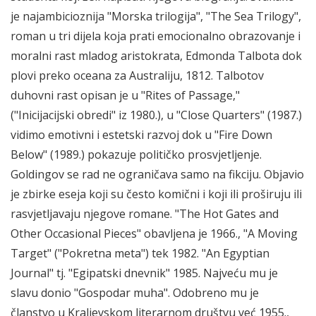
je najambicioznija "Morska trilogija", "The Sea Trilogy",
roman u tri dijela koja prati emocionalno obrazovanje i
moralni rast mladog aristokrata, Edmonda Talbota dok
plovi preko oceana za Australiju, 1812. Talbotov
duhovni rast opisan je u "Rites of Passage,"
("Inicijacijski obredi" iz 1980.), u "Close Quarters" (1987.)
vidimo emotivni i estetski razvoj dok u "Fire Down
Below" (1989.) pokazuje političko prosvjetljenje.
Goldingov se rad ne ograničava samo na fikciju. Objavio
je zbirke eseja koji su često komični i koji ili proširuju ili
rasvjetljavaju njegove romane. "The Hot Gates and
Other Occasional Pieces" obavljena je 1966., "A Moving
Target" ("Pokretna meta") tek 1982. "An Egyptian
Journal" tj. "Egipatski dnevnik" 1985. Najveću mu je
slavu donio "Gospodar muha". Odobreno mu je
članstvo u Kraljevskom literarnom društvu već 1955.,