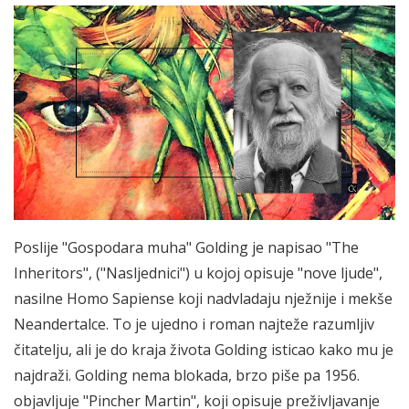
Poslije "Gospodara muha" Golding je napisao "The
Inheritors", ("Nasljednici") u kojoj opisuje "nove ljude",
nasilne Homo Sapiense koji nadvladaju nježnije i mekše
Neandertalce. To je ujedno i roman najteže razumljiv
čitatelju, ali je do kraja života Golding isticao kako mu je
najdraži. Golding nema blokada, brzo piše pa 1956.
objavljuje "Pincher Martin", koji opisuje preživljavanje