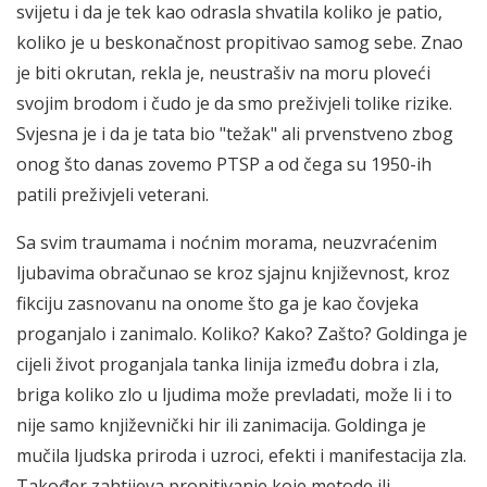
svijetu i da je tek kao odrasla shvatila koliko je patio,
koliko je u beskonačnost propitivao samog sebe. Znao
je biti okrutan, rekla je, neustrašiv na moru ploveći
svojim brodom i čudo je da smo preživjeli tolike rizike.
Svjesna je i da je tata bio "težak" ali prvenstveno zbog
onog što danas zovemo PTSP a od čega su 1950-ih
patili preživjeli veterani.
Sa svim traumama i noćnim morama, neuzvraćenim
ljubavima obračunao se kroz sjajnu književnost, kroz
fikciju zasnovanu na onome što ga je kao čovjeka
proganjalo i zanimalo. Koliko? Kako? Zašto? Goldinga je
cijeli život proganjala tanka linija između dobra i zla,
briga koliko zlo u ljudima može prevladati, može li i to
nije samo književnički hir ili zanimacija. Goldinga je
mučila ljudska priroda i uzroci, efekti i manifestacija zla.
Također zahtijeva propitivanje koje metode ili