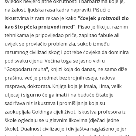
svjedok nevjerojatne okrutnosti i barbarizma koje je,
na žalost, ljudska rasa kadra napraviti. Pišući o
iskustvima iz rata rekao je kako
"čovjek proizvodi zlo
kao što pčela proizvodi med"
. Pisao je fikciju, raznim
tehnikama je pripovijedao priče, zaplitao fabule ali
uvijek se provlačio problem zla, sukob između
razumnog civilizacijskog i potrebe čovjeka da dominira
pod svaku cijenu. Većina toga se jasno vidi u
"Gospodaru muha", knjizi koja do danas, ne samo diže
prašinu, već je predmet bezbrojnih eseja, radova,
rasprava, doktorata. Knjiga koja je imala, i ima, velik
utjecaj i sigurno će ga imati i na buduće čitatelje
sadržava niz iskustava i promišljanja koja su
zaokupljala Goldinga cijeli život. Iskustva profesora iz
škole ogledaju se u glavnim likovima (dječaci jedne
škole). Dualnost civilizacije i divljaštva naglašeno je jer