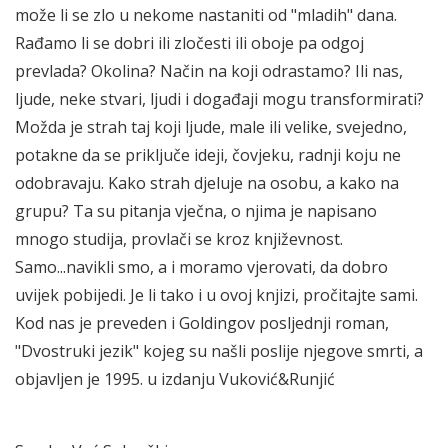
može li se zlo u nekome nastaniti od "mladih" dana.
Rađamo li se dobri ili zločesti ili oboje pa odgoj
prevlada? Okolina? Način na koji odrastamo? Ili nas,
ljude, neke stvari, ljudi i događaji mogu transformirati?
Možda je strah taj koji ljude, male ili velike, svejedno,
potakne da se priključe ideji, čovjeku, radnji koju ne
odobravaju. Kako strah djeluje na osobu, a kako na
grupu? Ta su pitanja vječna, o njima je napisano
mnogo studija, provlači se kroz književnost.
Samo...navikli smo, a i moramo vjerovati, da dobro
uvijek pobijedi. Je li tako i u ovoj knjizi, pročitajte sami.
Kod nas je preveden i Goldingov posljednji roman,
"Dvostruki jezik" kojeg su našli poslije njegove smrti, a
objavljen je 1995. u izdanju Vuković&Runjić