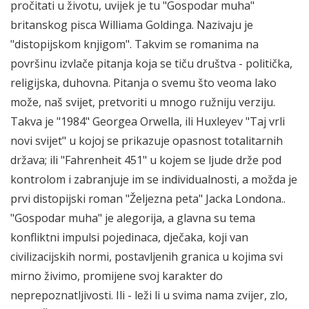
pročitati u životu, uvijek je tu "Gospodar muha"
britanskog pisca Williama Goldinga. Nazivaju je
"distopijskom knjigom". Takvim se romanima na
površinu izvlače pitanja koja se tiču društva - politička,
religijska, duhovna. Pitanja o svemu što veoma lako
može, naš svijet, pretvoriti u mnogo ružniju verziju.
Takva je "1984" Georgea Orwella, ili Huxleyev "Taj vrli
novi svijet" u kojoj se prikazuje opasnost totalitarnih
država; ili "Fahrenheit 451" u kojem se ljude drže pod
kontrolom i zabranjuje im se individualnosti, a možda je
prvi distopijski roman "Željezna peta" Jacka Londona..
"Gospodar muha" je alegorija, a glavna su tema
konfliktni impulsi pojedinaca, dječaka, koji van
civilizacijskih normi, postavljenih granica u kojima svi
mirno živimo, promijene svoj karakter do
neprepoznatljivosti. Ili - leži li u svima nama zvijer, zlo,