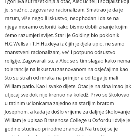
i gorljiva sufražetkinja a otac, Alec učitelj i socijalist koji
je, snažno, zagovarao racionalizam. Smatrao je da je
razum, više nego li iskustvo, neophodan i da se na
njega moramo osloniti kako bismo dobili znanje kojim
ćemo razumjeti svijet. Stari je Golding bio poklonik
H.G.Wellsa i T.H.Huxleya iz čijih je djela upio, ne samo
znanstveni racionalizam, već i potpuno odsustvo
religije. Zagovarali su, a Alec se s tim slagao kako nema
tolerancije na iskustvu zasnovanom na osjećajima kao
što su strah od mraka na primjer a od toga je mali
William patio. Kao i svako dijete. Otac je na sina imao jak
utjecaj sve dok nije krenuo na koledž. Prvo se školovao
u tatinim učionicama zajedno sa starijim bratom
Josephom, a kada je došlo vrijeme za daljnje školovanje
William je upisao Brasenose College u Oxfordu i dvije je
godine studirao prirodne znanosti. Na trećoj se je