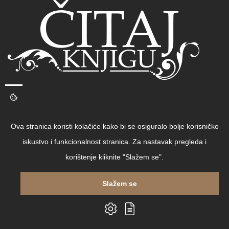
Čitaj knjigu d.o.o.
Ova stranica koristi kolačiće kako bi se osiguralo bolje korisničko
iskustvo i funkcionalnost stranica. Za nastavak pregleda i
Lašćinska cesta 72, 10000 Zagreb, Hrvatska
korištenje kliknite "Slažem se".
Email:
info@citajknjigu.com
Slažem se
Navigacija