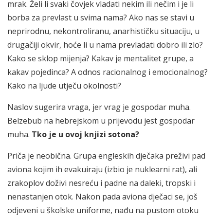
mrak. Želi li svaki čovjek vladati nekim ili nečim i je li
borba za prevlast u svima nama? Ako nas se stavi u
neprirodnu, nekontroliranu, anarhističku situaciju, u
drugačiji okvir, hoće li u nama prevladati dobro ili zlo?
Kako se sklop mijenja? Kakav je mentalitet grupe, a
kakav pojedinca? A odnos racionalnog i emocionalnog?
Kako na ljude utječu okolnosti?
Naslov sugerira vraga, jer vrag je gospodar muha.
Belzebub na hebrejskom u prijevodu jest gospodar
muha.
Tko je u ovoj knjizi sotona?
Priča je neobična. Grupa engleskih dječaka preživi pad
aviona kojim ih evakuiraju (izbio je nuklearni rat), ali
zrakoplov doživi nesreću i padne na daleki, tropski i
nenastanjen otok. Nakon pada aviona dječaci se, još
odjeveni u školske uniforme, nađu na pustom otoku