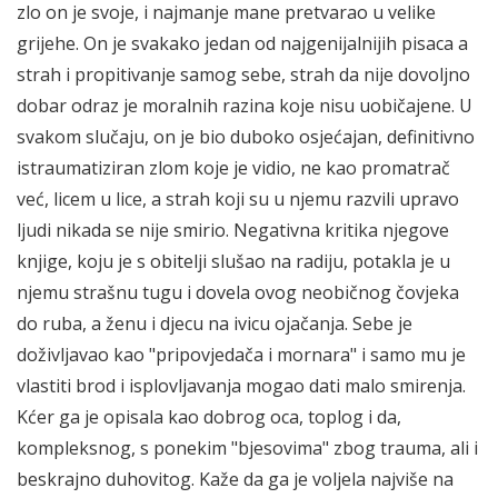
zlo on je svoje, i najmanje mane pretvarao u velike
grijehe. On je svakako jedan od najgenijalnijih pisaca a
strah i propitivanje samog sebe, strah da nije dovoljno
dobar odraz je moralnih razina koje nisu uobičajene. U
svakom slučaju, on je bio duboko osjećajan, definitivno
istraumatiziran zlom koje je vidio, ne kao promatrač
već, licem u lice, a strah koji su u njemu razvili upravo
ljudi nikada se nije smirio. Negativna kritika njegove
knjige, koju je s obitelji slušao na radiju, potakla je u
njemu strašnu tugu i dovela ovog neobičnog čovjeka
do ruba, a ženu i djecu na ivicu ojačanja. Sebe je
doživljavao kao "pripovjedača i mornara" i samo mu je
vlastiti brod i isplovljavanja mogao dati malo smirenja.
Kćer ga je opisala kao dobrog oca, toplog i da,
kompleksnog, s ponekim "bjesovima" zbog trauma, ali i
beskrajno duhovitog. Kaže da ga je voljela najviše na