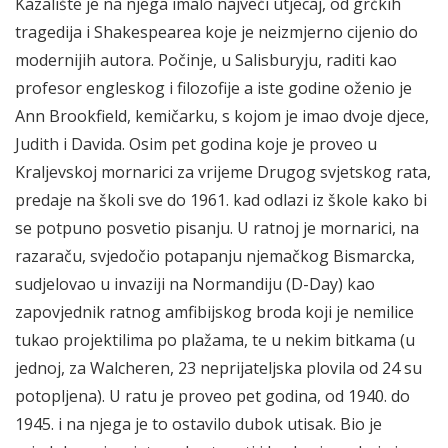
Kazalište je na njega imalo najveći utjecaj, od grčkih
tragedija i Shakespearea koje je neizmjerno cijenio do
modernijih autora. Počinje, u Salisburyju, raditi kao
profesor engleskog i filozofije a iste godine oženio je
Ann Brookfield, kemičarku, s kojom je imao dvoje djece,
Judith i Davida. Osim pet godina koje je proveo u
Kraljevskoj mornarici za vrijeme Drugog svjetskog rata,
predaje na školi sve do 1961. kad odlazi iz škole kako bi
se potpuno posvetio pisanju. U ratnoj je mornarici, na
razaraču, svjedočio potapanju njemačkog Bismarcka,
sudjelovao u invaziji na Normandiju (D-Day) kao
zapovjednik ratnog amfibijskog broda koji je nemilice
tukao projektilima po plažama, te u nekim bitkama (u
jednoj, za Walcheren, 23 neprijateljska plovila od 24 su
potopljena). U ratu je proveo pet godina, od 1940. do
1945. i na njega je to ostavilo dubok utisak. Bio je