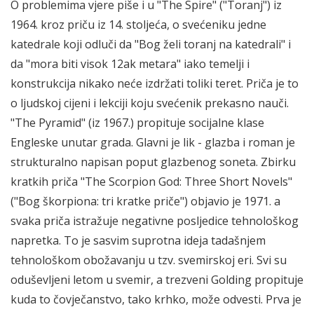
O problemima vjere piše i u "The Spire" ("Toranj") iz
1964. kroz priču iz 14. stoljeća, o svećeniku jedne
katedrale koji odluči da "Bog želi toranj na katedrali" i
da "mora biti visok 12ak metara" iako temelji i
konstrukcija nikako neće izdržati toliki teret. Priča je to
o ljudskoj cijeni i lekciji koju svećenik prekasno nauči.
"The Pyramid" (iz 1967.) propituje socijalne klase
Engleske unutar grada. Glavni je lik - glazba i roman je
strukturalno napisan poput glazbenog soneta. Zbirku
kratkih priča "The Scorpion God: Three Short Novels"
("Bog škorpiona: tri kratke priče") objavio je 1971. a
svaka priča istražuje negativne posljedice tehnološkog
napretka. To je sasvim suprotna ideja tadašnjem
tehnološkom obožavanju u tzv. svemirskoj eri. Svi su
oduševljeni letom u svemir, a trezveni Golding propituje
kuda to čovječanstvo, tako krhko, može odvesti. Prva je