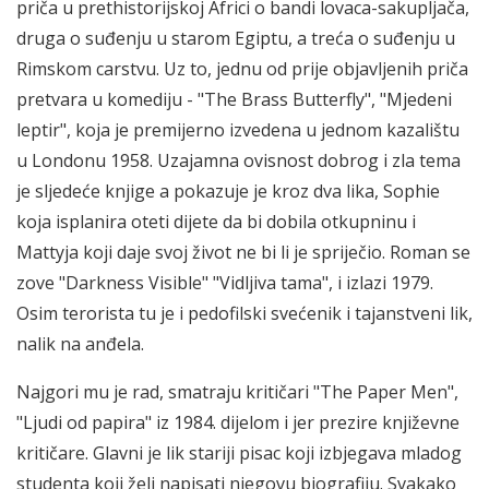
priča u prethistorijskoj Africi o bandi lovaca-sakupljača,
druga o suđenju u starom Egiptu, a treća o suđenju u
Rimskom carstvu. Uz to, jednu od prije objavljenih priča
pretvara u komediju - "The Brass Butterfly", "Mjedeni
leptir", koja je premijerno izvedena u jednom kazalištu
u Londonu 1958. Uzajamna ovisnost dobrog i zla tema
je sljedeće knjige a pokazuje je kroz dva lika, Sophie
koja isplanira oteti dijete da bi dobila otkupninu i
Mattyja koji daje svoj život ne bi li je spriječio. Roman se
zove "Darkness Visible" "Vidljiva tama", i izlazi 1979.
Osim terorista tu je i pedofilski svećenik i tajanstveni lik,
nalik na anđela.
Najgori mu je rad, smatraju kritičari "The Paper Men",
"Ljudi od papira" iz 1984. dijelom i jer prezire književne
kritičare. Glavni je lik stariji pisac koji izbjegava mladog
studenta koji želi napisati njegovu biografiju. Svakako