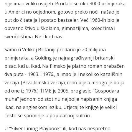
nije imao veliki uspjeh. Prodalo se oko 3000 primjeraka
u Americi no odjednom, gotovo preko noći, našao je
put do čitatelja i postao bestseler. Već 1960-ih bio je
obvezno štivo u školama, gimnazijima, koledžima i
sveučilištima. Ne i kod nas.
Samo u Velikoj Britaniji prodano je 20 milijuna
primjeraka, a Golding je najnagrađivaniji britanski
pisac, kažu, ikad. Na filmsko je platno roman prebačen
dva puta - 1963. i 1976., a imao je i nekoliko kazališnih
verzija. (Prva filmska verzija, crno bijela mnogo je bolja
od one iz 1976.) TIME je 2005. proglasio "Gospodara
muha" jednom od stotinu najbolje napisanih knjiga
ikad, na engleskom jeziku. Utjecaj te knjige je velik i
često se spominje u popularnoj kulturi.
U "Silver Lining Playbook" ili, kod nas nespretno