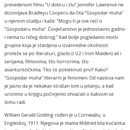
prevedenom filmu "U dobru i zlu" Jennifer Lawrence ne
dozvoljava Bradleyu Cooperu da čita "Gospodar muha"
u njenom studiju i kaže: "Mogu ti ja sve reći o
"Gospodaru muha". Čovječanstvo je jednostavno gadno
i nema tu ničeg dobrog." Kad bolje pogledamo motiv
grupice koja je stavljena u izvanredne okolnosti
proteže se po literaturi, glazbi (i U2 i Iron Maiden) ali i
serijama, filmovima, što horrorima, što
avanturističkima. Tko će pokleknuti prvi? Kako?
"Gospodar muha" literarni je fenomen. Od naslova nam
je jasno da je nekakav strašan lom u pitanju, a kad
uronimo u knjigu počinjemo shvaćati o kakvom se
lomu radi.
William Gerald Golding rođen je u Cornwallu, u
Engleskoj, 1911. Njegova je mama Mildred bila kućanica