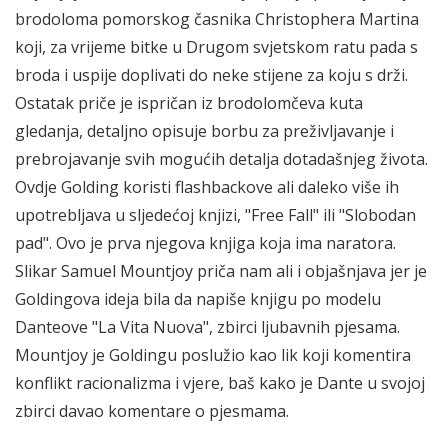
brodoloma pomorskog časnika Christophera Martina
koji, za vrijeme bitke u Drugom svjetskom ratu pada s
broda i uspije doplivati do neke stijene za koju s drži.
Ostatak priče je ispričan iz brodolomčeva kuta
gledanja, detaljno opisuje borbu za preživljavanje i
prebrojavanje svih mogućih detalja dotadašnjeg života.
Ovdje Golding koristi flashbackove ali daleko više ih
upotrebljava u sljedećoj knjizi, "Free Fall" ili "Slobodan
pad". Ovo je prva njegova knjiga koja ima naratora.
Slikar Samuel Mountjoy priča nam ali i objašnjava jer je
Goldingova ideja bila da napiše knjigu po modelu
Danteove "La Vita Nuova", zbirci ljubavnih pjesama.
Mountjoy je Goldingu poslužio kao lik koji komentira
konflikt racionalizma i vjere, baš kako je Dante u svojoj
zbirci davao komentare o pjesmama.