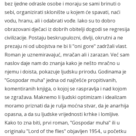
bez ijedne odrasle osobe i moraju se sami brinuti o
sebi, organizirati sklonište u kojem će spavati, naći
vodu, hranu, ali i odabrati vođe. Iako su to dobro
obrazovani dječaci iz dobrih obitelji dogodi se regresija
civilizacije. Postaju beskrupulozni, divlji, okrutni a ne
prezaju ni od ubojstva ne bi li "oni gore" zadržali vlast.
Roman je uznemiravajuć, mračan ali i zarazan. Već sam
naslov daje nam do znanja kako je nešto mračno u
njemu i doista, pokazuje ljudsku prirodu. Godinama je
"Gospodar muha" jedna od najčešće propitivanih,
komentiranih knjiga, o kojoj se raspravlja i nad kojom
se zgražava. Maknemo li ljudski optimizam i idealizam
moramo priznati da je rulja moćna stvar, da je anarhija
opasna, a da su ljudske vrijednosti krhke i lomljive.
Kako to zna biti, prvi roman, "Gospodar muha" ili u
originalu "Lord of the flies" objavljen 1954., u početku