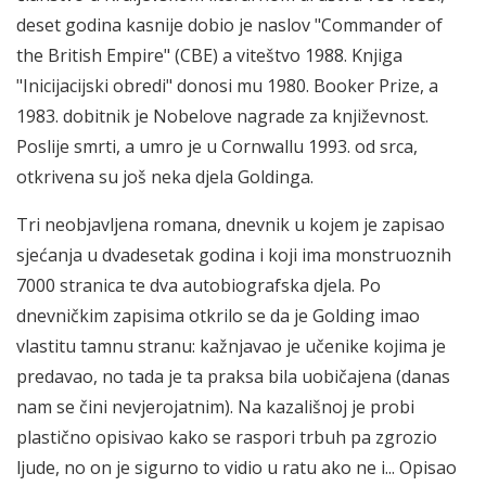
deset godina kasnije dobio je naslov "Commander of
the British Empire" (CBE) a viteštvo 1988. Knjiga
"Inicijacijski obredi" donosi mu 1980. Booker Prize, a
1983. dobitnik je Nobelove nagrade za književnost.
Poslije smrti, a umro je u Cornwallu 1993. od srca,
otkrivena su još neka djela Goldinga.
Tri neobjavljena romana, dnevnik u kojem je zapisao
sjećanja u dvadesetak godina i koji ima monstruoznih
7000 stranica te dva autobiografska djela. Po
dnevničkim zapisima otkrilo se da je Golding imao
vlastitu tamnu stranu: kažnjavao je učenike kojima je
predavao, no tada je ta praksa bila uobičajena (danas
nam se čini nevjerojatnim). Na kazališnoj je probi
plastično opisivao kako se raspori trbuh pa zgrozio
ljude, no on je sigurno to vidio u ratu ako ne i... Opisao