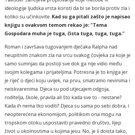
ideologije ljudska vrsta koristi da bi se borila protiv zla i
koliko su učinkovite.
Kad su ga pitali zašto je napisao
knjigu s ovakvom temom rekao je: "Tema
Gospodara muha je tuga, čista tuga, tuga, tuga."
Roman i završava tugovanjem dječaka Ralpha nad
neupitnim znakom zla na srcu svakog čovjeka za koje je
samo sumnjao da postoji sve dok ga nije vidio među
svojim kolegama i prijateljima. Potresna je to knjiga jer
je riječ o djeci koju uvijek, na prvu, smatramo nevinima i
neiskvarenima. Djeca su pod utjecajem odgoja,
roditelja, škole, pravila ali što kada sve to - nestane?
Kada ih nema tko voditi? Djeca su sama po sebi dobra, i
neopterećena ekonomijom, politikom ona mogu na
tropskom otoku uspostaviti pravedno društvo, lijep
život u okolnostima u kojima jesu. No, je li doista tako,