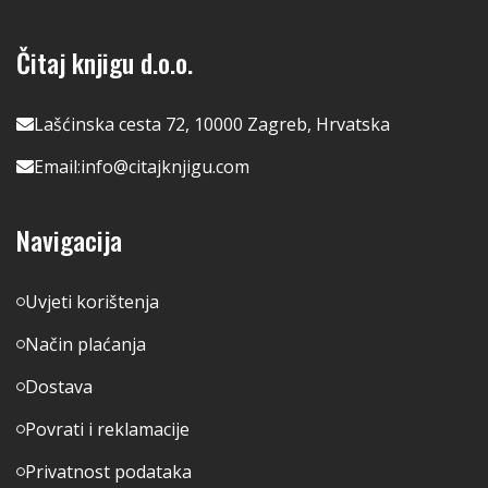
Čitaj knjigu d.o.o.
Lašćinska cesta 72, 10000 Zagreb, Hrvatska
Email:
info@citajknjigu.com
Navigacija
Uvjeti korištenja
Način plaćanja
Dostava
Povrati i reklamacije
Privatnost podataka