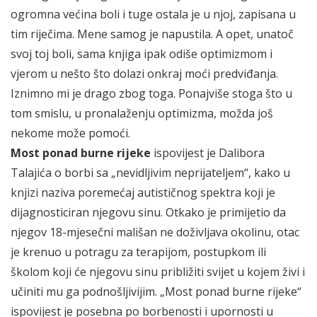
ogromna većina boli i tuge ostala je u njoj, zapisana u
tim riječima. Mene samog je napustila. A opet, unatoč
svoj toj boli, sama knjiga ipak odiše optimizmom i
vjerom u nešto što dolazi onkraj moći predviđanja.
Iznimno mi je drago zbog toga. Ponajviše stoga što u
tom smislu, u pronalaženju optimizma, možda još
nekome može pomoći.
Most ponad burne rijeke
ispovijest je Dalibora
Talajića o borbi sa „nevidljivim neprijateljem“, kako u
knjizi naziva poremećaj autističnog spektra koji je
dijagnosticiran njegovu sinu. Otkako je primijetio da
njegov 18-mjesečni mališan ne doživljava okolinu, otac
je krenuo u potragu za terapijom, postupkom ili
školom koji će njegovu sinu približiti svijet u kojem živi i
učiniti mu ga podnošljivijim. „Most ponad burne rijeke“
ispovijest je posebna po borbenosti i upornosti u