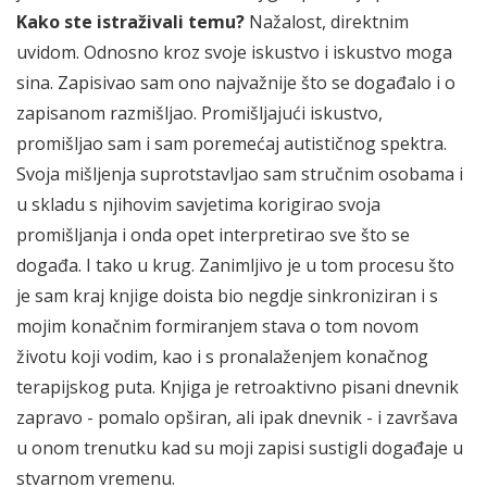
Kako ste istraživali temu?
Nažalost, direktnim
uvidom. Odnosno kroz svoje iskustvo i iskustvo moga
sina. Zapisivao sam ono najvažnije što se događalo i o
zapisanom razmišljao. Promišljajući iskustvo,
promišljao sam i sam poremećaj autističnog spektra.
Svoja mišljenja suprotstavljao sam stručnim osobama i
u skladu s njihovim savjetima korigirao svoja
promišljanja i onda opet interpretirao sve što se
događa. I tako u krug. Zanimljivo je u tom procesu što
je sam kraj knjige doista bio negdje sinkroniziran i s
mojim konačnim formiranjem stava o tom novom
životu koji vodim, kao i s pronalaženjem konačnog
terapijskog puta. Knjiga je retroaktivno pisani dnevnik
zapravo - pomalo opširan, ali ipak dnevnik - i završava
u onom trenutku kad su moji zapisi sustigli događaje u
stvarnom vremenu.