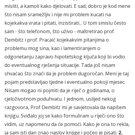
misliti, a kamoli kako djelovati. E sad, dobro je kod mene
što nisam sramežljiv i nije mi problem kucati na
kojekakva vrata i pitati, inzistirati... U tom smislu često
sam - što telefonom, što uživo - maltretirao prof.
Dembitz i prof. Pracaić kojekakvim pitanjima o
problemu mog sina, kao i lamentiranjem o
odgonetanju zapravo hipotetskog ključa koji bi vodio
do eventualnog rješenja situacije. Tada još nisam
shvaćao što znači da je problem dugoročan. Meni je taj
pojam predstavljao tjedne i eventualno pokoji mjesec.
Nisam mogao ni pojmiti da je riječ o godinama, o
cjeloživotnom poduhvatu. I jednom, uslijed nekog
razgovora, Prof Dembitz mi je savjetovala da napišem
knjigu. Sviđalo joj se kako formuliram u riječi ono što
vidim, uz napomenu da će pomoći. Kako je ona to rekla,
ja sam isti dan znao naslov knjige i počeo je pisati.
2.