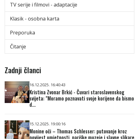
TV serije i filmovi - adaptacije
Klasik - osobna karta
Preporuka
Čitanje
Zadnji članci
16.12.2025. 16:40:43
Kristina Zvonar Brkić - Čuvari staroslavenskog
svijeta: "Moramo poznavati svoje korijene da bismo
d...
15.12.2025. 19:00:16
Monine oči – Thomas Schlesser: putovanje kroz
povijest umjetnosti, pariške muzeje i slavne slikare