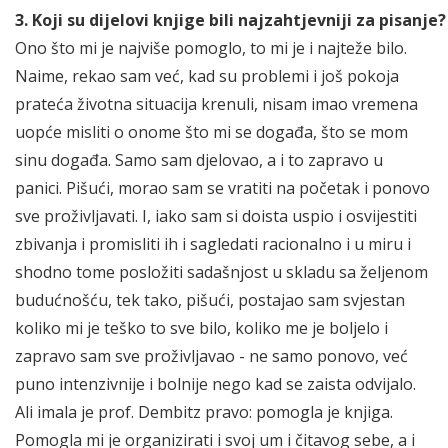
3. Koji su dijelovi knjige bili najzahtjevniji za pisanje?
Ono što mi je najviše pomoglo, to mi je i najteže bilo.
Naime, rekao sam već, kad su problemi i još pokoja
prateća životna situacija krenuli, nisam imao vremena
uopće misliti o onome što mi se događa, što se mom
sinu događa. Samo sam djelovao, a i to zapravo u
panici. Pišući, morao sam se vratiti na početak i ponovo
sve proživljavati. I, iako sam si doista uspio i osvijestiti
zbivanja i promisliti ih i sagledati racionalno i u miru i
shodno tome posložiti sadašnjost u skladu sa željenom
budućnošću, tek tako, pišući, postajao sam svjestan
koliko mi je teško to sve bilo, koliko me je boljelo i
zapravo sam sve proživljavao - ne samo ponovo, već
puno intenzivnije i bolnije nego kad se zaista odvijalo.
Ali imala je prof. Dembitz pravo: pomogla je knjiga.
Pomogla mi je organizirati i svoj um i čitavog sebe, a i