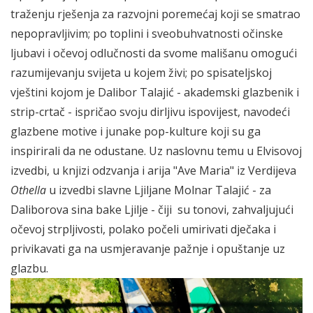
traženju rješenja za razvojni poremećaj koji se smatrao
nepopravljivim; po toplini i sveobuhvatnosti očinske
ljubavi i očevoj odlučnosti da svome mališanu omogući
razumijevanju svijeta u kojem živi; po spisateljskoj
vještini kojom je Dalibor Talajić - akademski glazbenik i
strip-crtač - ispričao svoju dirljivu ispovijest, navodeći
glazbene motive i junake pop-kulture koji su ga
inspirirali da ne odustane. Uz naslovnu temu u Elvisovoj
izvedbi, u knjizi odzvanja i arija "Ave Maria" iz Verdijeva
Othella
u izvedbi slavne Ljiljane Molnar Talajić - za
Daliborova sina bake Ljilje - čiji su tonovi, zahvaljujući
očevoj strpljivosti, polako počeli umirivati dječaka i
privikavati ga na usmjeravanje pažnje i opuštanje uz
glazbu.