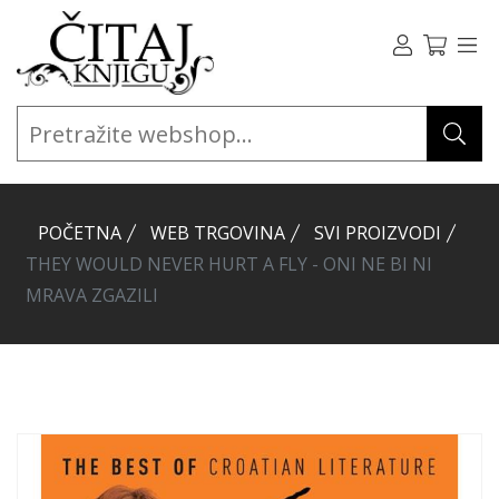
POČETNA
WEB TRGOVINA
SVI PROIZVODI
THEY WOULD NEVER HURT A FLY - ONI NE BI NI
MRAVA ZGAZILI