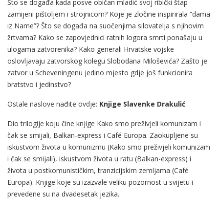
Što se događa kada posve običan mladić svoj ribički štap
zamijeni pištoljem i strojnicom? Koje je zločine inspirirala “dama
iz Name”? Što se događa na suočenjima silovatelja s njihovim
žrtvama? Kako se zapovjednici ratnih logora smrti ponašaju u
ulogama zatvorenika? Kako generali Hrvatske vojske
oslovljavaju zatvorskog kolegu Slobodana Miloševića? Zašto je
zatvor u Scheveningenu jedino mjesto gdje još funkcionira
bratstvo i jedinstvo?
Ostale naslove nađite ovdje:
Knjige Slavenke Drakulić
Dio trilogije koju čine knjige Kako smo preživjeli komunizam i
čak se smijali, Balkan-express i Café Europa. Zaokupljene su
iskustvom života u komunizmu (Kako smo preživjeli komunizam
i čak se smijali), iskustvom života u ratu (Balkan-express) i
života u postkomunističkim, tranzicijskim zemljama (Café
Europa). Knjige koje su izazvale veliku pozornost u svijetu i
prevedene su na dvadesetak jezika.