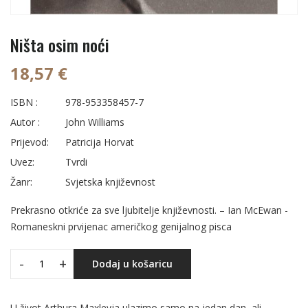
Ništa osim noći
18,57 €
ISBN :
978-953358457-7
Autor :
John Williams
Prijevod:
Patricija Horvat
Uvez:
Tvrdi
Žanr:
Svjetska književnost
Prekrasno otkriće za sve ljubitelje književnosti. – Ian McEwan -
Romaneskni prvijenac američkog genijalnog pisca
-
+
Dodaj u košaricu
U život Arthura Maxleyja ulazimo samo na jedan dan, ali