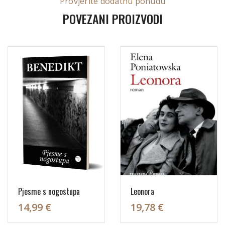
Provjerite dodatnu ponudu
POVEZANI PROIZVODI
Pjesme s nogostupa
Leonora
14,99 €
19,78 €