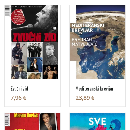
Zvučni zid
Mediteranski brevijar
7,96 €
23,89 €