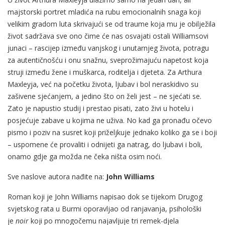
majstorski portret mladića na rubu emocionalnih snaga koji
velikim gradom luta skrivajući se od traume koja mu je obilježila
život sadržava sve ono čime će nas osvajati ostali Williamsovi
junaci – rascijep između vanjskog i unutarnjeg života, potragu
za autentičnošću i onu snažnu, sveprožimajuću napetost koja
struji između žene i muškarca, roditelja i djeteta. Za Arthura
Maxleyja, već na početku života, ljubav i bol neraskidivo su
zašivene sjećanjem, a jedino što on želi jest – ne sjećati se.
Zato je napustio studij i prestao pisati, zato živi u hotelu i
posjećuje zabave u kojima ne uživa. No kad ga pronađu očevo
pismo i poziv na susret koji priželjkuje jednako koliko ga se i boji
– uspomene će provaliti i odnijeti ga natrag, do ljubavi i boli,
onamo gdje ga možda ne čeka ništa osim noći.
Sve naslove autora nađite na:
John Williams
Roman koji je John Williams napisao dok se tijekom Drugog
svjetskog rata u Burmi oporavljao od ranjavanja, psihološki
je
noir
koji po mnogočemu najavljuje tri remek-djela