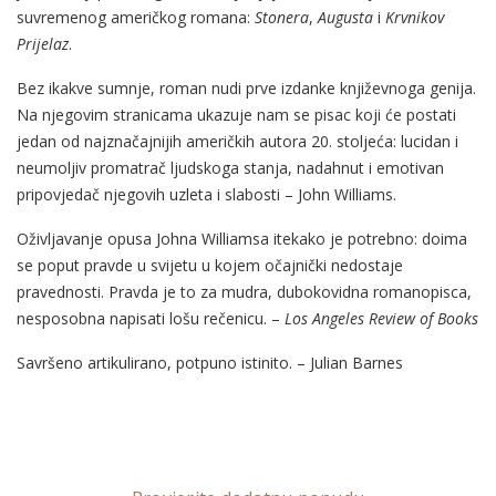
suvremenog američkog romana:
Stonera
,
Augusta
i
Krvnikov
Prijelaz
.
Bez ikakve sumnje, roman nudi prve izdanke književnoga genija.
Na njegovim stranicama ukazuje nam se pisac koji će postati
jedan od najznačajnijih američkih autora 20. stoljeća: lucidan i
neumoljiv promatrač ljudskoga stanja, nadahnut i emotivan
pripovjedač njegovih uzleta i slabosti – John Williams.
Oživljavanje opusa Johna Williamsa itekako je potrebno: doima
se poput pravde u svijetu u kojem očajnički nedostaje
pravednosti. Pravda je to za mudra, dubokovidna romanopisca,
nesposobna napisati lošu rečenicu. –
Los Angeles Review of Books
Savršeno artikulirano, potpuno istinito. – Julian Barnes