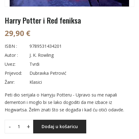
Harry Potter i Red feniksa
29,90 €
ISBN :
9789531434201
Autor :
J. K. Rowling
Uvez:
Tvrdi
Prijevod:
Dubravka Petrović
Žanr:
Klasici
Peti dio serijala o Harryju Potteru - Upravo su me napali
dementori i moglo bi se lako dogoditi da me izbace iz
Hogwartsa. Želim znati što se događa i kad ću otići odavde.
-
+
Dodaj u košaricu