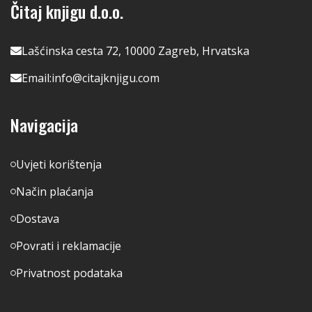
Čitaj knjigu d.o.o.
Lašćinska cesta 72, 10000 Zagreb, Hrvatska
Email:
info@citajknjigu.com
Navigacija
Uvjeti korištenja
Način plaćanja
Dostava
Povrati i reklamacije
Privatnost podataka