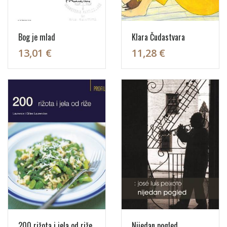
Bog je mlad
Klara Čudastvara
13,01 €
11,28 €
200 rižota i jela od riže
Nijedan pogled