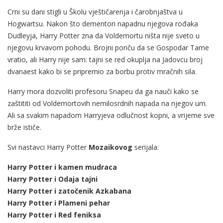
Crni su dani stigli u Školu vještičarenja i čarobnjaštva u
Hogwartsu. Nakon što dementori napadnu njegova rođaka
Dudleyja, Harry Potter zna da Voldemortu ništa nije sveto u
njegovu krvavom pohodu. Brojni poriču da se Gospodar Tame
vratio, ali Harry nije sam: tajni se red okuplja na Jadovcu broj
dvanaest kako bi se pripremio za borbu protiv mračnih sila.
Harry mora dozvoliti profesoru Snapeu da ga nauči kako se
zaštititi od Voldemortovih nemilosrdnih napada na njegov um.
Ali sa svakim napadom Harryjeva odlučnost kopni, a vrijeme sve
brže ističe.
Svi nastavci Harry Potter
Mozaikovog
serijala:
Harry Potter i kamen mudraca
Harry Potter i Odaja tajni
Harry Potter i zatočenik Azkabana
Harry Potter i Plameni pehar
Harry Potter i Red feniksa