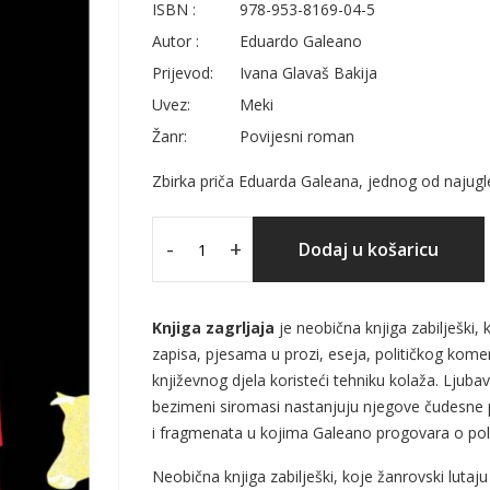
ISBN :
978-953-8169-04-5
Autor :
Eduardo Galeano
Prijevod:
Ivana Glavaš Bakija
Uvez:
Meki
Žanr:
Povijesni roman
Zbirka priča Eduarda Galeana, jednog od najugle
-
+
Dodaj u košaricu
Knjiga zagrljaja
je neobična knjiga zabilješki
zapisa, pjesama u prozi, eseja, političkog kome
književnog djela koristeći tehniku kolaža. Ljubavnic
bezimeni siromasi nastanjuju njegove čudesne par
i fragmenata u kojima Galeano progovara o politici
Neobična knjiga zabilješki, koje žanrovski lut