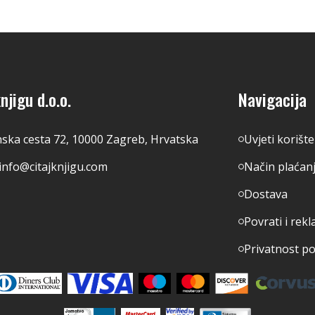
njigu d.o.o.
Navigacija
nska cesta 72, 10000 Zagreb, Hrvatska
Uvjeti korišt
info@citajknjigu.com
Način plaćan
Dostava
Povrati i rekl
Privatnost p