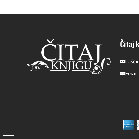
Čitaj k
Lašći
Email: