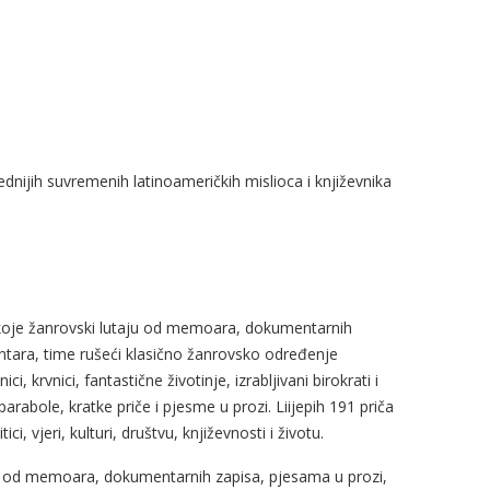
dnijih suvremenih latinoameričkih mislioca i književnika
, koje žanrovski lutaju od memoara, dokumentarnih
ntara, time rušeći klasično žanrovsko određenje
i, krvnici, fantastične životinje, izrabljivani birokrati i
abole, kratke priče i pjesme u prozi. Liijepih 191 priča
, vjeri, kulturi, društvu, književnosti i životu.
aju od memoara, dokumentarnih zapisa, pjesama u prozi,