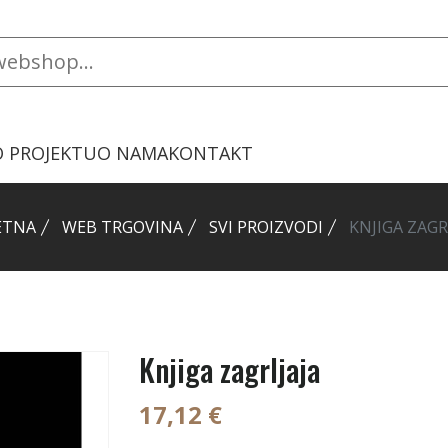
O PROJEKTU
O NAMA
KONTAKT
ETNA
WEB TRGOVINA
SVI PROIZVODI
KNJIGA ZAGR
Knjiga zagrljaja
17,12 €