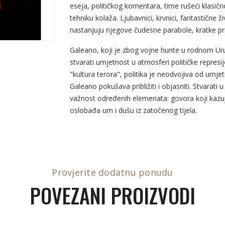
eseja, političkog komentara, time rušeći klasič
tehniku kolaža. Ljubavnici, krvnici, fantastične ži
nastanjuju njegove čudesne parabole, kratke pri
Galeano, koji je zbog vojne hunte u rodnom Urug
stvarati umjetnost u atmosferi političke represi
"kultura terora", politika je neodvojiva od umje
Galeano pokušava približiti i objasniti. Stvarati
važnost određenih elemenata: govora koji kazuje
oslobađa um i dušu iz zatočenog tijela.
Provjerite dodatnu ponudu
POVEZANI PROIZVODI