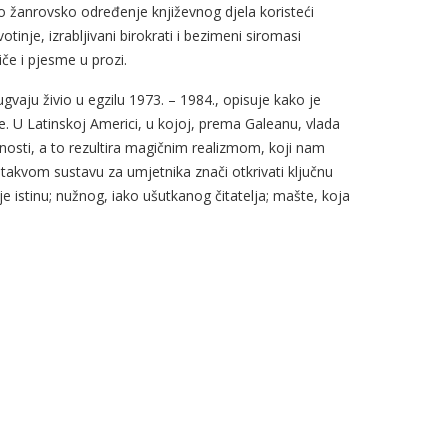
no žanrovsko određenje književnog djela koristeći
votinje, izrabljivani birokrati i bezimeni siromasi
če i pjesme u prozi.
vaju živio u egzilu 1973. – 1984., opisuje kako je
je. U Latinskoj Americi, u kojoj, prema Galeanu, vlada
tnosti, a to rezultira magičnim realizmom, koji nam
 u takvom sustavu za umjetnika znači otkrivati ključnu
 istinu; nužnog, iako ušutkanog čitatelja; mašte, koja