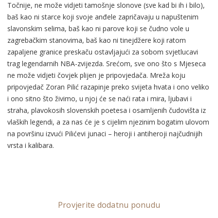
Točnije, ne može vidjeti tamošnje slonove (sve kad bi ih i bilo),
baš kao ni starce koji svoje anđele zapričavaju u napuštenim
slavonskim selima, baš kao ni parove koji se čudno vole u
zagrebačkim stanovima, baš kao ni tinejdžere koji ratom
zapaljene granice preskaču ostavljajući za sobom svjetlucavi
trag legendarnih NBA-zvijezda. Srećom, sve ono što s Mjeseca
ne može vidjeti čovjek plijen je pripovjedača. Mreža koju
pripovjedač Zoran Pilić razapinje preko svijeta hvata i ono veliko
i ono sitno što živimo, u njoj će se naći rata i mira, ljubavi i
straha, plavokosih slovenskih poetesa i osamljenih čudovišta iz
vlaških legendi, a za nas će je s cijelim njezinim bogatim ulovom
na površinu izvući Pilićevi junaci – heroji i antiheroji najčudnijih
vrsta i kalibara.
Provjerite dodatnu ponudu