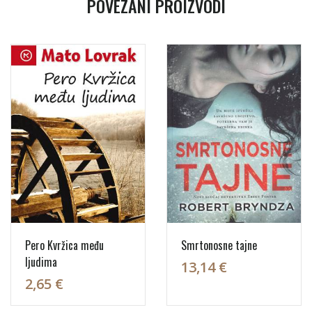
POVEZANI PROIZVODI
Pero Kvržica među
Smrtonosne tajne
ljudima
13,14 €
2,65 €