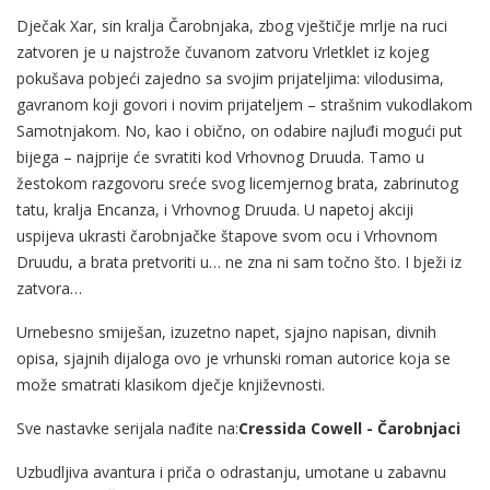
Dječak Xar, sin kralja Čarobnjaka, zbog vještičje mrlje na ruci
zatvoren je u najstrože čuvanom zatvoru Vrletklet iz kojeg
pokušava pobjeći zajedno sa svojim prijateljima: vilodusima,
gavranom koji govori i novim prijateljem – strašnim vukodlakom
Samotnjakom. No, kao i obično, on odabire najluđi mogući put
bijega – najprije će svratiti kod Vrhovnog Druuda. Tamo u
žestokom razgovoru sreće svog licemjernog brata, zabrinutog
tatu, kralja Encanza, i Vrhovnog Druuda. U napetoj akciji
uspijeva ukrasti čarobnjačke štapove svom ocu i Vrhovnom
Druudu, a brata pretvoriti u… ne zna ni sam točno što. I bježi iz
zatvora…
Urnebesno smiješan, izuzetno napet, sjajno napisan, divnih
opisa, sjajnih dijaloga ovo je vrhunski roman autorice koja se
može smatrati klasikom dječje književnosti.
Sve nastavke serijala nađite na:
Cressida Cowell - Čarobnjaci
Uzbudljiva avantura i priča o odrastanju, umotane u zabavnu