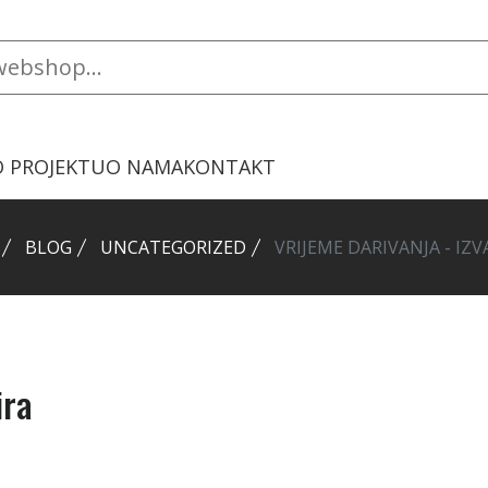
O PROJEKTU
O NAMA
KONTAKT
BLOG
UNCATEGORIZED
VRIJEME DARIVANJA - IZ
ira