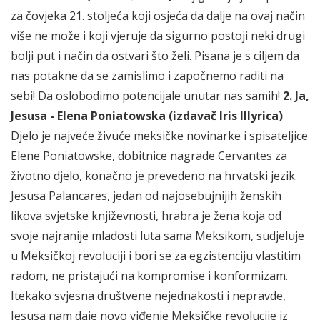
za čovjeka 21. stoljeća koji osjeća da dalje na ovaj način
više ne može i koji vjeruje da sigurno postoji neki drugi
bolji put i način da ostvari što želi. Pisana je s ciljem da
nas potakne da se zamislimo i započnemo raditi na
sebi! Da oslobodimo potencijale unutar nas samih!
2. Ja,
Jesusa - Elena Poniatowska (izdavač Iris Illyrica)
Djelo je najveće živuće meksičke novinarke i spisateljice
Elene Poniatowske, dobitnice nagrade Cervantes za
životno djelo, konačno je prevedeno na hrvatski jezik.
Jesusa Palancares, jedan od najosebujnijih ženskih
likova svjetske književnosti, hrabra je žena koja od
svoje najranije mladosti luta sama Meksikom, sudjeluje
u Meksičkoj revoluciji i bori se za egzistenciju vlastitim
radom, ne pristajući na kompromise i konformizam.
Itekako svjesna društvene nejednakosti i nepravde,
Jesusa nam daje novo viđenje Meksičke revolucije iz