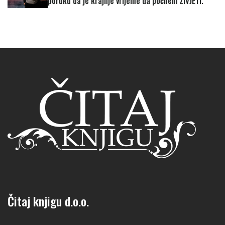
poruku da je krajnje vrijeme da počnem ŽIVJETI."
Čitaj knjigu d.o.o.