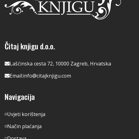
Čitaj knjigu d.o.o.
Lašćinska cesta 72, 10000 Zagreb, Hrvatska
Email:
info@citajknjigu.com
Navigacija
Uvjeti korištenja
Način plaćanja
Dostava