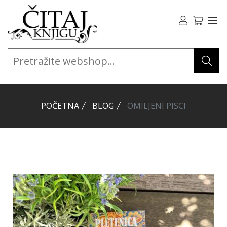
POČETNA
BLOG
OMILJENI PISCI