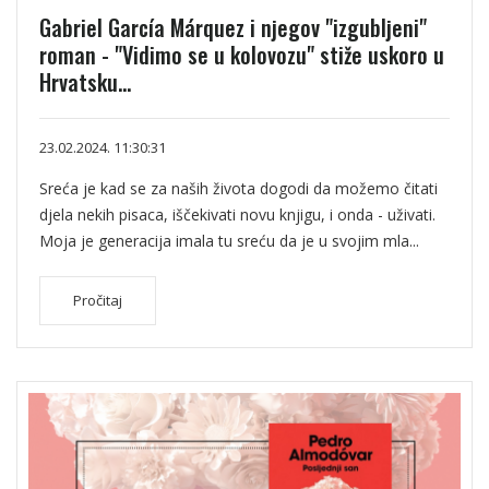
Gabriel García Márquez i njegov "izgubljeni"
roman - "Vidimo se u kolovozu" stiže uskoro u
Hrvatsku...
23.02.2024. 11:30:31
Sreća je kad se za naših života dogodi da možemo čitati
djela nekih pisaca, iščekivati novu knjigu, i onda - uživati.
Moja je generacija imala tu sreću da je u svojim mla...
Pročitaj