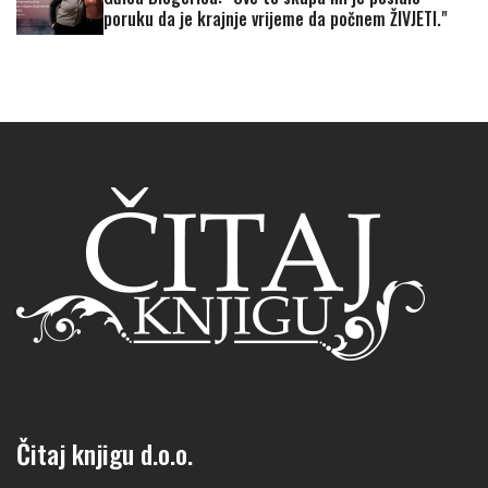
poruku da je krajnje vrijeme da počnem ŽIVJETI."
Čitaj knjigu d.o.o.