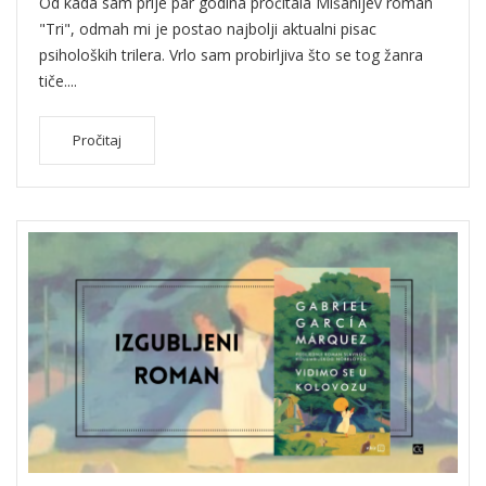
Od kada sam prije par godina pročitala Mišanijev roman
"Tri", odmah mi je postao najbolji aktualni pisac
psiholoških trilera. Vrlo sam probirljiva što se tog žanra
tiče....
Pročitaj