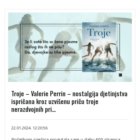
Troje – Valerie Perrin – nostalgija djetinjstva
ispričana kroz uzvišenu priču troje
nerazdvojnih pri...
22.01.2024. 12:20:56
Početkom siječnja progutala sam u dahu 600 stranica