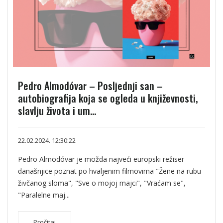
Pedro Almodóvar – Posljednji san –
autobiografija koja se ogleda u književnosti,
slavlju života i um...
22.02.2024. 12:30:22
Pedro Almodóvar je možda najveći europski režiser
današnjice poznat po hvaljenim filmovima "Žene na rubu
živčanog sloma", "Sve o mojoj majci", "Vraćam se",
"Paralelne maj...
Pročitaj