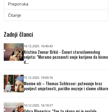
Preporuka
Čitanje
Zadnji članci
16.12.2025. 16:40:43
Kristina Zvonar Brkić - Čuvari staroslavenskog
svijeta: "Moramo poznavati svoje korijene da bismo
d...
15.12.2025. 19:00:16
Monine oči – Thomas Schlesser: putovanje kroz
povijest umjetnosti, pariške muzeje i slavne slikare
10.12.2025. 16:19:37
Gđica Blogerica: "Sve to skupa mi je poslalo