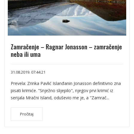
Zamračenje – Ragnar Jonasson – zamračenje
neba ili uma
31.08.2019. 07:44:21
Prevela: Zrinka Pavlić Islanđanin Jonasson definitivno zna
pisati krimiće. "Snježno slijepilo", njegov prvi krimić iz
serijala Mračni Island, oduševio me je, a "Zamrač...
Pročitaj