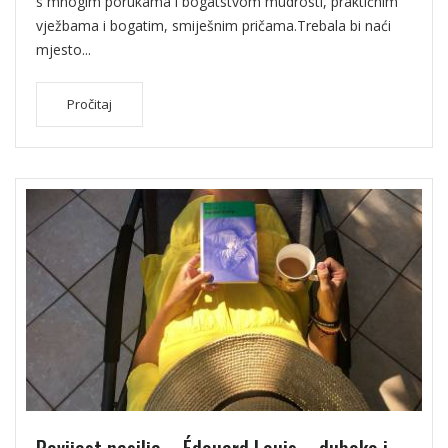
s mnogim porukama i bogatstvom mudrosti, praktičnim
vježbama i bogatim, smiješnim pričama.Trebala bi naći
mjesto...
Pročitaj