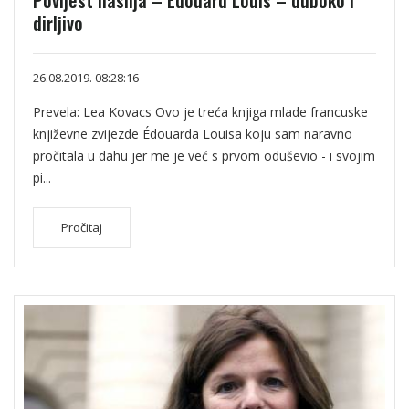
Povijest nasilja – Édouard Louis – duboko i
dirljivo
26.08.2019. 08:28:16
Prevela: Lea Kovacs Ovo je treća knjiga mlade francuske
književne zvijezde Édouarda Louisa koju sam naravno
pročitala u dahu jer me je već s prvom oduševio - i svojim
pi...
Pročitaj