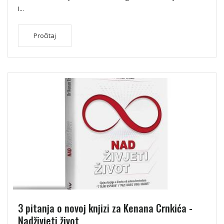
i...
Pročitaj
3 pitanja o novoj knjizi za Kenana Crnkića -
Nadživjeti život