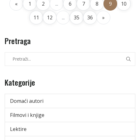
«
1
2
...
6
7
8
9
10
11
12
...
35
36
»
Pretraga
Kategorije
Domaći autori
Filmovi i knjige
Lektire