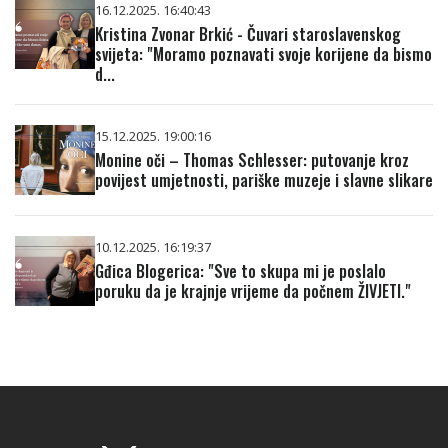
16.12.2025. 16:40:43
Kristina Zvonar Brkić - Čuvari staroslavenskog
svijeta: "Moramo poznavati svoje korijene da bismo
d...
15.12.2025. 19:00:16
Monine oči – Thomas Schlesser: putovanje kroz
povijest umjetnosti, pariške muzeje i slavne slikare
10.12.2025. 16:19:37
Gđica Blogerica: "Sve to skupa mi je poslalo
poruku da je krajnje vrijeme da počnem ŽIVJETI."