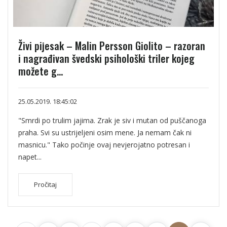
Živi pijesak – Malin Persson Giolito – razoran
i nagrađivan švedski psihološki triler kojeg
možete g...
25.05.2019. 18:45:02
"Smrdi po trulim jajima. Zrak je siv i mutan od puščanoga
praha. Svi su ustrijeljeni osim mene. Ja nemam čak ni
masnicu." Tako počinje ovaj nevjerojatno potresan i
napet...
Pročitaj