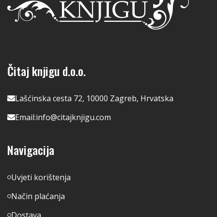
Čitaj knjigu d.o.o.
Lašćinska cesta 72, 10000 Zagreb, Hrvatska
Email:
info@citajknjigu.com
Navigacija
Uvjeti korištenja
Način plaćanja
Dostava