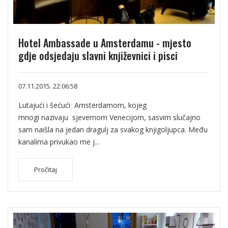
Hotel Ambassade u Amsterdamu - mjesto
gdje odsjedaju slavni književnici i pisci
07.11.2015. 22:06:58
Lutajući i šećući Amsterdamom, kojeg
mnogi nazivaju sjevernom Venecijom, sasvim slučajno
sam naišla na jedan dragulj za svakog knjigoljupca. Među
kanalima privukao me j...
Pročitaj