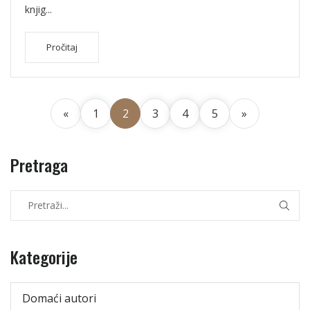
knjig...
Pročitaj
«
1
2
3
4
5
»
Pretraga
Kategorije
Domaći autori