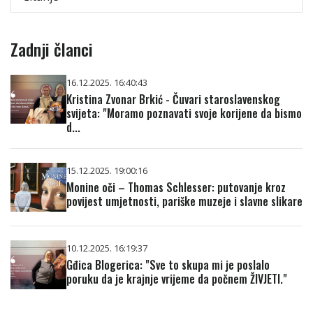
Zadnji članci
16.12.2025. 16:40:43
Kristina Zvonar Brkić - Čuvari staroslavenskog
svijeta: "Moramo poznavati svoje korijene da bismo
d...
15.12.2025. 19:00:16
Monine oči – Thomas Schlesser: putovanje kroz
povijest umjetnosti, pariške muzeje i slavne slikare
10.12.2025. 16:19:37
Gđica Blogerica: "Sve to skupa mi je poslalo
poruku da je krajnje vrijeme da počnem ŽIVJETI."