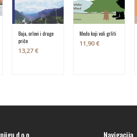
Baja, orlovi i druge
Medo koji voli grliti
priče
11,90 €
13,27 €
njigu d.o.o.
Navigacija