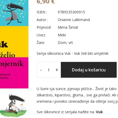
6,90 €
ISBN :
9789535300915
Autor :
Orianne Lallemand
Prijevod:
Mirna Šimat
Uvez:
Meki
Žanr:
Dom, vrt
Serija slikovnica Vuk - Vuk želi biti umjetnik
-
+
Dodaj u košaricu
U šumi sja sunce, pjevaju ptičice... Život je tak
slikarstvo, kiparstvo, gluma... sve ga privlači. A
vremena i poneko iznenađenje da otkrije svoj po
Sve slikovnice iz serijala nađite na:
Vuk