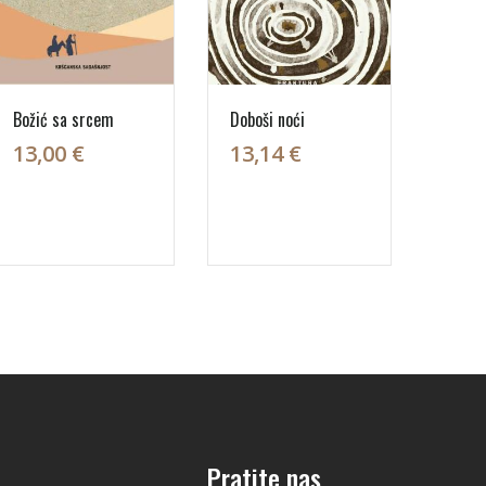
Božić sa srcem
Doboši noći
13,00 €
13,14 €
Pratite nas