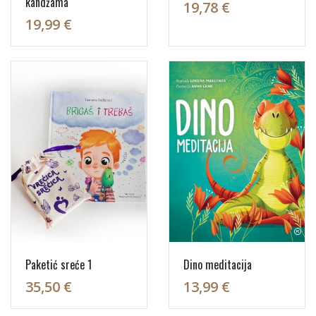
kandžama
19,78 €
19,99 €
Paketić sreće 1
Dino meditacija
35,50 €
13,99 €