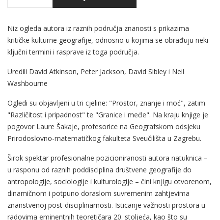
Niz ogleda autora iz raznih područja znanosti s prikazima
kritičke kulturne geografije, odnosno u kojima se obrađuju neki
ključni termini i rasprave iz toga područja.
Uredili David Atkinson, Peter Jackson, David Sibley i Neil
Washbourne
Ogledi su objavljeni u tri cjeline: "Prostor, znanje i moć", zatim
"Različitost i pripadnost" te "Granice i međe". Na kraju knjige je
pogovor Laure Šakaje, profesorice na Geografskom odsjeku
Prirodoslovno-matematičkog fakulteta Sveučilišta u Zagrebu.
Širok spektar profesionalne pozicioniranosti autora natuknica –
u rasponu od raznih poddisciplina društvene geografije do
antropologije, sociologije i kulturologije – čini knjigu otvorenom,
dinamičnom i potpuno doraslom suvremenim zahtjevima
znanstvenoj post-disciplinarnosti. Isticanje važnosti prostora u
radovima eminentnih teoretičara 20. stoljeća, kao što su