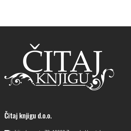
Čitaj knjigu d.o.o.