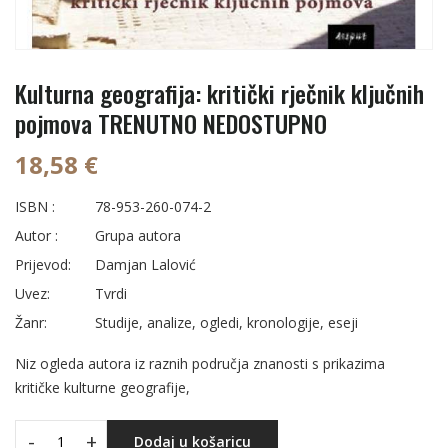
Kulturna geografija: kritički rječnik ključnih
pojmova TRENUTNO NEDOSTUPNO
18,58 €
ISBN :
78-953-260-074-2
Autor :
Grupa autora
Prijevod:
Damjan Lalović
Uvez:
Tvrdi
Žanr:
Studije, analize, ogledi, kronologije, eseji
Niz ogleda autora iz raznih područja znanosti s prikazima
kritičke kulturne geografije,
-
+
Dodaj u košaricu