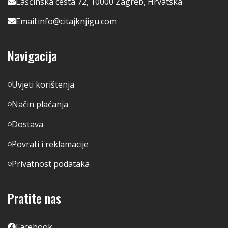
Lašćinska cesta 72, 10000 Zagreb, Hrvatska
Email:
info@citajknjigu.com
Navigacija
Uvjeti korištenja
Način plaćanja
Dostava
Povrati i reklamacije
Privatnost podataka
Pratite nas
Facebook