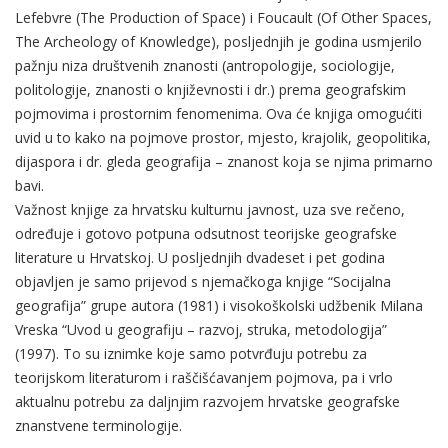
Lefebvre (The Production of Space) i Foucault (Of Other Spaces,
The Archeology of Knowledge), posljednjih je godina usmjerilo
pažnju niza društvenih znanosti (antropologije, sociologije,
politologije, znanosti o književnosti i dr.) prema geografskim
pojmovima i prostornim fenomenima. Ova će knjiga omogućiti
uvid u to kako na pojmove prostor, mjesto, krajolik, geopolitika,
dijaspora i dr. gleda geografija – znanost koja se njima primarno
bavi.
Važnost knjige za hrvatsku kulturnu javnost, uza sve rečeno,
određuje i gotovo potpuna odsutnost teorijske geografske
literature u Hrvatskoj. U posljednjih dvadeset i pet godina
objavljen je samo prijevod s njemačkoga knjige “Socijalna
geografija” grupe autora (1981) i visokoškolski udžbenik Milana
Vreska “Uvod u geografiju – razvoj, struka, metodologija”
(1997). To su iznimke koje samo potvrđuju potrebu za
teorijskom literaturom i raščišćavanjem pojmova, pa i vrlo
aktualnu potrebu za daljnjim razvojem hrvatske geografske
znanstvene terminologije.