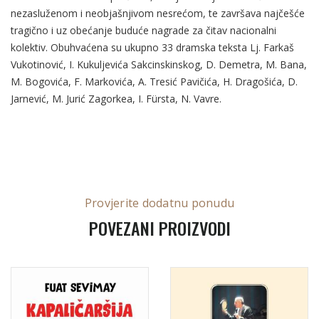
nezasluženom i neobjašnjivom nesrećom, te završava najčešće
tragično i uz obećanje buduće nagrade za čitav nacionalni
kolektiv. Obuhvaćena su ukupno 33 dramska teksta Lj. Farkaš
Vukotinović, I. Kukuljevića Sakcinskinskog, D. Demetra, M. Bana,
M. Bogovića, F. Markovića, A. Tresić Pavičića, H. Dragošića, D.
Jarnević, M. Jurić Zagorkea, I. Fürsta, N. Vavre.
Provjerite dodatnu ponudu
POVEZANI PROIZVODI