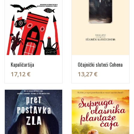
Kapaličaršija
Očajnički sluteći Cohena
17,12 €
13,27 €