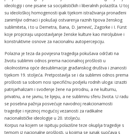
ideologiji i one pisane sa socijalističkih i liberalnih polazišta. U toj
su ideološkoj homogenosti ipak tijekom istraživanja pronađeni
zanimljivi odmaci i pokušaji ostvarenja raznih tipova ženskog
sublimiteta, i to u Demetra, Bana, D. Jarnević, Zagorke i I. Fürst
koje projiciraju uspostavljanje ženske kulture kao miroljubive i
konstruktivne osnove za nacionalnu autopercepciju.
Polazna je teza da povijesna tragedija pokušava održati na
životu sublimni odnos prema nacionalnoj prošlosti u
okolnostima opće desublimacije građanskog društva i znanosti
tijekom 19. stoljeća. Pretpostavlja se i da sublimni odnos prema
prošlosti sa sobom nosi specifičnu podjelu rodnih uloga: izraziti
patrijarhalizam i svođenje žene na prirodnu, a ne kulturnu,
privatnu, a ne javnu, te lijepu, a ne sublimnu sferu života. U radu
se posebna pažnja posvećuje navodnoj reakcionarnosti
tragedije i njezinoj mogućoj vezanosti za radikalne
nacionalističke ideologije u 20. stoljeću.
Korpus na kojem se ispituju polazišne teze okuplja tragedije s
temom iz nacionalne prošlosti, u kojima se junak suočava s