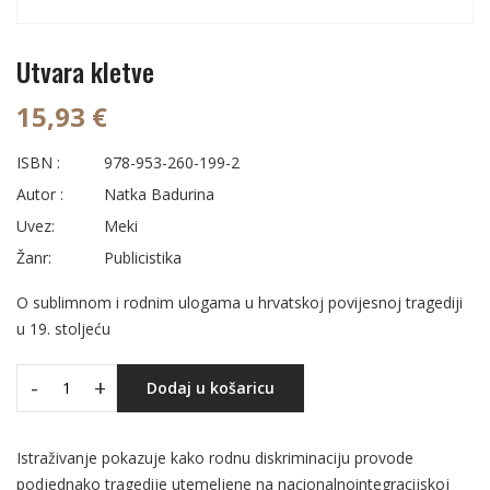
Utvara kletve
15,93 €
ISBN :
978-953-260-199-2
Autor :
Natka Badurina
Uvez:
Meki
Žanr:
Publicistika
O sublimnom i rodnim ulogama u hrvatskoj povijesnoj tragediji
u 19. stoljeću
-
+
Dodaj u košaricu
Istraživanje pokazuje kako rodnu diskriminaciju provode
podjednako tragedije utemeljene na nacionalnointegracijskoj