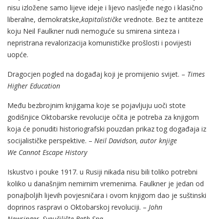
nisu izložene samo lijeve ideje i lijevo nasljeđe nego i klasično
liberalne, demokratske,
kapitalističke
vrednote. Bez te antiteze
koju Neil Faulkner nudi nemoguće su smirena sinteza i
nepristrana revalorizacija komunističke prošlosti i povijesti
uopće.
Dragocjen pogled na događaj koji je promijenio svijet. –
Times
Higher Education
Među bezbrojnim knjigama koje se pojavljuju uoči stote
godišnjice Oktobarske revolucije očita je potreba za knjigom
koja će ponuditi historiografski pouzdan prikaz tog događaja iz
socijalističke perspektive. –
Neil Davidson, autor knjige
We
Cannot Escape History
Iskustvo i pouke 1917. u Rusiji nikada nisu bili toliko potrebni
koliko u današnjim nemirnim vremenima. Faulkner je jedan od
ponajboljih lijevih povjesničara i ovom knjigom dao je suštinski
doprinos raspravi o Oktobarskoj revoluciji. –
John
Newsinger,
Sveučilište Bath Spa