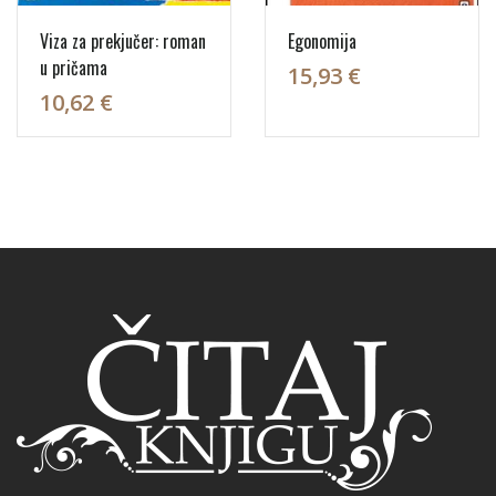
Viza za prekjučer: roman
Egonomija
u pričama
15,93 €
10,62 €