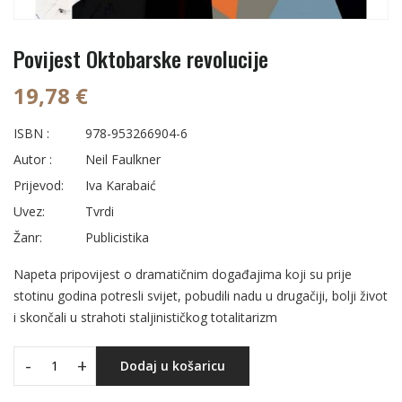
Povijest Oktobarske revolucije
19,78 €
ISBN :
978-953266904-6
Autor :
Neil Faulkner
Prijevod:
Iva Karabaić
Uvez:
Tvrdi
Žanr:
Publicistika
Napeta pripovijest o dramatičnim događajima koji su prije
stotinu godina potresli svijet, pobudili nadu u drugačiji, bolji život
i skončali u strahoti staljinističkog totalitarizm
-
+
Dodaj u košaricu