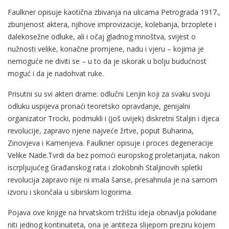
Faulkner opisuje kaotična zbivanja na ulicama Petrograda 1917.,
zbunjenost aktera, njihove improvizacije, kolebanja, brzoplete i
dalekosežne odluke, ali i očaj gladnog mnoštva, svijest o
nužnosti velike, konačne promjene, nadu i vjeru – kojima je
nemoguće ne diviti se – u to da je iskorak u bolju budućnost
moguć i da je nadohvat ruke.
Prisutni su svi akteri drame: odlučni Lenjin koji za svaku svoju
odluku uspijeva pronaći teoretsko opravdanje, genijalni
organizator Trocki, podmukli i (još uvijek) diskretni Staljin i djeca
revolucije, zapravo njene najveće žrtve, poput Buharina,
Zinovjeva i Kamenjeva. Faulkner opisuje i proces degeneracije
Velike Nade.Tvrdi da bez pomoći europskog proletarijata, nakon
iscrpljujućeg Građanskog rata i zlokobnih Staljinovih spletki
revolucija zapravo nije ni imala šanse, presahnula je na samom
izvoru i skončala u sibirskim logorima.
Pojava ove knjige na hrvatskom tržištu ideja obnavlja pokidane
niti jednog kontinuiteta, ona je antiteza slijepom preziru kojem