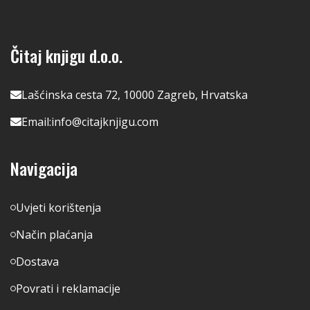
Čitaj knjigu d.o.o.
Lašćinska cesta 72, 10000 Zagreb, Hrvatska
Email:
info@citajknjigu.com
Navigacija
Uvjeti korištenja
Način plaćanja
Dostava
Povrati i reklamacije