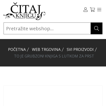
POČETNA
WEB TRGOVINA
SVI PROIZVODI
TO JE GRUBZON! KNJIGA S LUTKOM ZA PRST