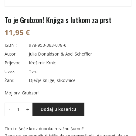
To je Grubzon! Knjiga s lutkom za prst
11,95 €
ISBN :
978-953-363-078-6
Autor :
Julia Donaldson & Axel Scheffler
Prijevod:
Krešimir Krnic
Uvez:
Tvrdi
Žanr:
Dječje knjige, slikovnice
Moj prvi Grubzon!
-
+
Dodaj u košaricu
Tko to šeće kroz duboku mračnu šumu?
Zabavite se pomažući Mišu da se promeškolji, da zaroni, da se