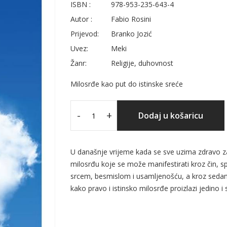
ISBN :
978-953-235-643-4
Autor :
Fabio Rosini
Prijevod:
Branko Jozić
Uvez:
Meki
Žanr:
Religije, duhovnost
Milosrđe kao put do istinske sreće
-
+
Dodaj u košaricu
U današnje vrijeme kada se sve uzima zdravo za 
milosrđu koje se može manifestirati kroz čin, 
srcem, besmislom i usamljenošću, a kroz sedam
kako pravo i istinsko milosrđe proizlazi jedin