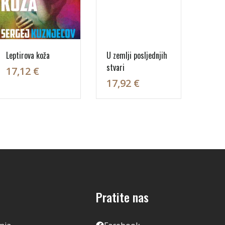
Leptirova koža
U zemlji posljednjih
stvari
17,12 €
17,92 €
Pratite nas