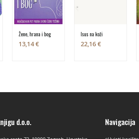
Žene, hrana i bog
Isus na koži
13,14 €
22,16 €
njigu d.o.o.
Navigacija