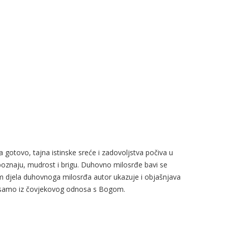
gotovo, tajna istinske sreće i zadovoljstva počiva u
spoznaju, mudrost i brigu. Duhovno milosrđe bavi se
 djela duhovnoga milosrđa autor ukazuje i objašnjava
o i samo iz čovjekovog odnosa s Bogom.