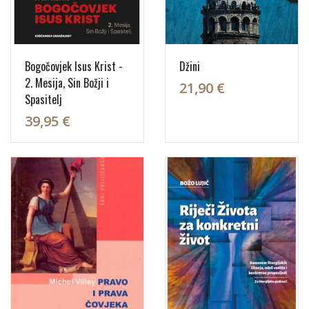
Bogočovjek Isus Krist -
Džini
2. Mesija, Sin Božji i
21,90 €
Spasitelj
39,95 €