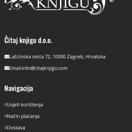
Čitaj knjigu d.o.o.
Lašćinska cesta 72, 10000 Zagreb, Hrvatska
Email:
info@citajknjigu.com
Navigacija
Uvjeti korištenja
Način plaćanja
Dostava