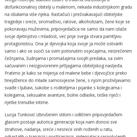
disfunkcionalnoj obitelji u malenom, nekada industrijskom gradu
na obalama više rijeka. Rastačući i prežvakavajući obiteljske
tragedije i sreće, siromaštvo, ratove, alkoholizam, žene koje se
pokoravaju muževima, pripovjedačica ne samo da nam izlaže
svoje djetinjstvo i mladost, već prije svega stvara pamtljivu
protagonisticu. Ona je djevojka koja svoje ja može ostvariti
samo i ako se suoči sa svim potisnutim osjećajima, neizrečenim
čežnjama, žudnjama i promašajima svojih predaka, sa svim
sačuvanim i neizgovorenim prtljagama obiteljskog nasljeđa.
Pratimo je kako se mijenja od malene bebe i djevojčice preko
tinejdžerice do mlade samosvjesne žene, s njom proživljavamo
svađe i ljubavi, sukobe s roditeljima i pijanke s kolegicama i
kolegama, seksualne avanture, bolne odlaske, teške riječi i
rijetke trenutke intime.
Lucija Tunković izbrušenim stilom i odličnim pripovjedačkim
glasom postaje autorica generacije koja nam donosi sve
strahove, nadanja, sreće i nesreće onih rođenih u ratu,
odrastalih u tranziciji i posttranziciji, milenijalaca raspolućenih