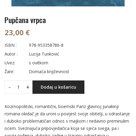
Pupčana vrpca
23,00 €
ISBN :
978-953358786-8
Autor :
Lucija Tunković
Uvez:
s ovitkom
Žanr:
Domaća književnost
-
+
Dodaj u košaricu
Kozmopolitski, romantični, boemski Pariz glavnoj junakinji
romana okidač je da uroni u povijest svoje obitelji, u odrastanje
i duboko problematičan odnos s majkom i nedavno preminulim
ocem. Sveznajuća pripovjedačica koja se sjeća svega, pa i
svoga rođenja, duboko zadire u traumu odrastanja u