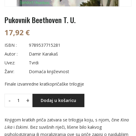
Pukovnik Beethoven T. U.
17,92 €
ISBN :
9789537715281
Autor :
Damir Karakaš
Uvez:
Tvrdi
Žanr:
Domaća književnost
Finale izvanredne kratkopričaške trilogije
-
+
Dodaj u košaricu
Knjigom kratkih priča zatvara se trilogija koju, s njom, čine
Kino
Lika
i
Eskimi
. Bez suvišnih riječi, lišene bilo kakvog
psihologiziranja ili moraliziranja ove su priče zapisi o najdubljim