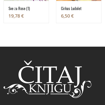
Sve za Rose (1)
Cirkus Ludolet
19,78 €
6,50 €