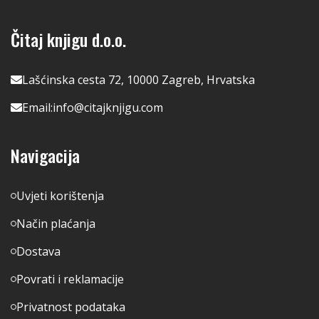
Čitaj knjigu d.o.o.
Lašćinska cesta 72, 10000 Zagreb, Hrvatska
Email:
info@citajknjigu.com
Navigacija
Uvjeti korištenja
Način plaćanja
Dostava
Povrati i reklamacije
Privatnost podataka