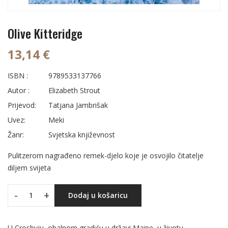
Olive Kitteridge
13,14 €
ISBN :
9789533137766
Autor :
Elizabeth Strout
Prijevod:
Tatjana Jambrišak
Uvez:
Meki
Žanr:
Svjetska književnost
Pulitzerom nagrađeno remek-djelo koje je osvojilo čitatelje
diljem svijeta
-
+
Dodaj u košaricu
U Crosbyju, obalnom gradiću u državi Maine, u životu