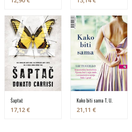
12,90 €
13,14 €
Šaptač
Kako biti sama T. U.
17,12 €
21,11 €