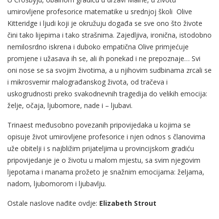
umirovljene profesorice matematike u srednjoj školi Olive
Kitteridge i ljudi koji je okružuju događa se sve ono što živote
čini tako lijepima i tako strašnima. Zajedljiva, ironična, istodobno
nemilosrdno iskrena i duboko empatična Olive primjećuje
promjene i užasava ih se, ali ih ponekad i ne prepoznaje… Svi
oni nose se sa svojim životima, a u njihovim sudbinama zrcali se
i mikrosvemir malograđanskog života, od tračeva i
uskogrudnosti preko svakodnevnih tragedija do velikih emocija:
želje, očaja, ljubomore, nade i – ljubavi.
Trinaest međusobno povezanih pripovijedaka u kojima se
opisuje život umirovljene profesorice i njen odnos s članovima
uže obitelji i s najbližim prijateljima u provincijskom gradiću
pripovijedanje je o životu u malom mjestu, sa svim njegovim
ljepotama i manama prožeto je snažnim emocijama: željama,
nadom, ljubomorom i ljubavlju.
Ostale naslove nađite ovdje:
Elizabeth Strout