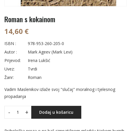
Roman s kokainom
14,60 €
ISBN :
978-953-260-205-0
Autor :
Mark Ageev (Mark Levi)
Prijevod:
Irena Lukšić
Uvez:
Tvrdi
Žanr:
Roman
Vadim Maslenikov izlaže svoj "slučaj" moralnog i tjelesnog
propadanja
-
+
Dodaj u košaricu
Psihološka proza o ne baš simpatičnom mladiću tijekom burnih