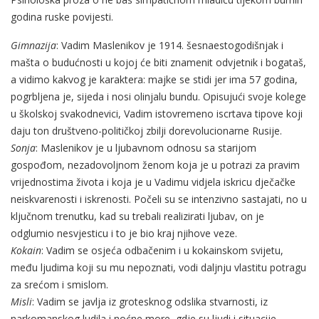
godina ruske povijesti.
Gimnazija
: Vadim Maslenikov je 1914. šesnaestogodišnjak i
mašta o budućnosti u kojoj će biti znamenit odvjetnik i bogataš,
a vidimo kakvog je karaktera: majke se stidi jer ima 57 godina,
pogrbljena je, sijeda i nosi olinjalu bundu. Opisujući svoje kolege
u školskoj svakodnevici, Vadim istovremeno iscrtava tipove koji
daju ton društveno-političkoj zbilji dorevolucionarne Rusije.
Sonja
: Maslenikov je u ljubavnom odnosu sa starijom
gospođom, nezadovoljnom ženom koja je u potrazi za pravim
vrijednostima života i koja je u Vadimu vidjela iskricu dječačke
neiskvarenosti i iskrenosti. Počeli su se intenzivno sastajati, no u
ključnom trenutku, kad su trebali realizirati ljubav, on je
odglumio nesvjesticu i to je bio kraj njihove veze.
Kokain
: Vadim se osjeća odbačenim i u kokainskom svijetu,
među ljudima koji su mu nepoznati, vodi daljnju vlastitu potragu
za srećom i smislom.
Misli
: Vadim se javlja iz grotesknog odslika stvarnosti, iz
narkomanskog ludila i noćne more, gdje su ljudi i situacije