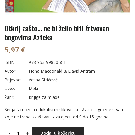
Otkrij zašto... ne bi želio biti žrtvovan
bogovima Azteka
5,97 €
ISBN :
978-953-99820-8-1
Autor :
Fiona Macdonald & David Antram
Prijevod:
Vesna Stričević
Uvez:
Meki
Žanr:
Knjige za mlade
Serija famoznih edukativnih slikovnica - Azteci - grozne stvari
koje ne treba iskušavati! - za djecu od 9 do 15 godina
-
+
Dodaj u košaricu