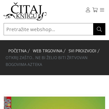
POČETNA
WEB TRGOVINA
SVI PROIZVODI
OTKRIJ ZAŠTO... NE BI ŽELIO BITI ŽRTVOVAN
BOGOVIMA AZTEKA