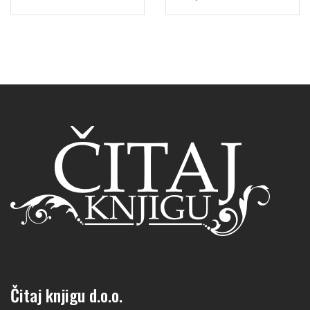
Čitaj knjigu d.o.o.