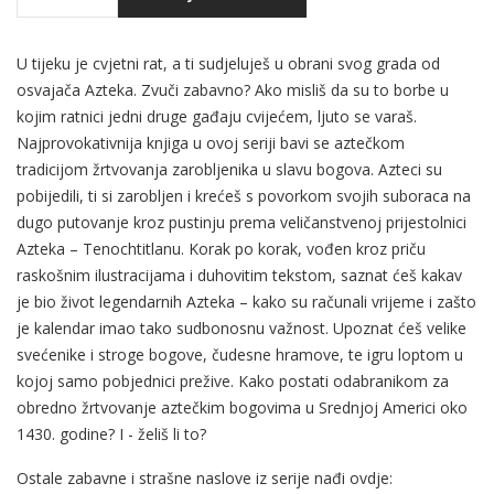
U tijeku je cvjetni rat, a ti sudjeluješ u obrani svog grada od
osvajača Azteka. Zvuči zabavno? Ako misliš da su to borbe u
kojim ratnici jedni druge gađaju cvijećem, ljuto se varaš.
Najprovokativnija knjiga u ovoj seriji bavi se aztečkom
tradicijom žrtvovanja zarobljenika u slavu bogova. Azteci su
pobijedili, ti si zarobljen i krećeš s povorkom svojih suboraca na
dugo putovanje kroz pustinju prema veličanstvenoj prijestolnici
Azteka – Tenochtitlanu. Korak po korak, vođen kroz priču
raskošnim ilustracijama i duhovitim tekstom, saznat ćeš kakav
je bio život legendarnih Azteka – kako su računali vrijeme i zašto
je kalendar imao tako sudbonosnu važnost. Upoznat ćeš velike
svećenike i stroge bogove, čudesne hramove, te igru loptom u
kojoj samo pobjednici prežive. Kako postati odabranikom za
obredno žrtvovanje aztečkim bogovima u Srednjoj Americi oko
1430. godine? I - želiš li to?
Ostale zabavne i strašne naslove iz serije nađi ovdje: