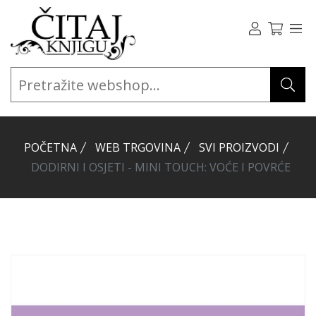
POČETNA
WEB TRGOVINA
SVI PROIZVODI
DODIRNI I OSJETI - MINI TOUCH: VOĆE I POVRĆE