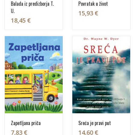
Balada iz predizborja T.
Povratak u život
U.
15,93 €
18,45 €
Zapetljana priča
Sreća je pravi put
7,83 €
14,60 €