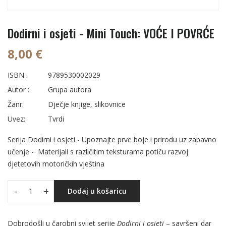
Dodirni i osjeti - Mini Touch: VOĆE I POVRĆE
8,00 €
ISBN :
9789530002029
Autor :
Grupa autora
Žanr:
Dječje knjige, slikovnice
Uvez:
Tvrdi
Serija Dodirni i osjeti - Upoznajte prve boje i prirodu uz zabavno
učenje - Materijali s različitim teksturama potiču razvoj
djetetovih motoričkih vještina
-
+
Dodaj u košaricu
Dobrodošli u čarobni svijet serije
Dodirni i osjeti
– savršeni dar