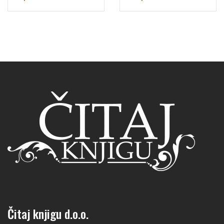
Čitaj knjigu d.o.o.