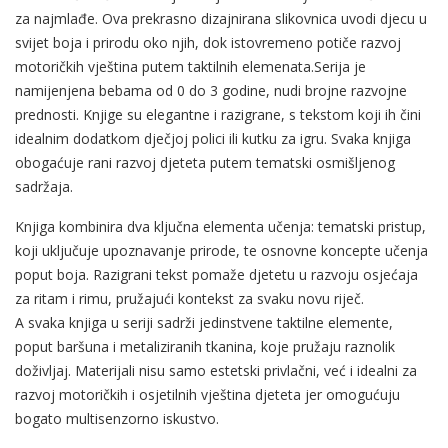
za najmlađe. Ova prekrasno dizajnirana slikovnica uvodi djecu u
svijet boja i prirodu oko njih, dok istovremeno potiče razvoj
motoričkih vještina putem taktilnih elemenata.Serija je
namijenjena bebama od 0 do 3 godine, nudi brojne razvojne
prednosti. Knjige su elegantne i razigrane, s tekstom koji ih čini
idealnim dodatkom dječjoj polici ili kutku za igru. Svaka knjiga
obogaćuje rani razvoj djeteta putem tematski osmišljenog
sadržaja.
Knjiga kombinira dva ključna elementa učenja: tematski pristup,
koji uključuje upoznavanje prirode, te osnovne koncepte učenja
poput boja. Razigrani tekst pomaže djetetu u razvoju osjećaja
za ritam i rimu, pružajući kontekst za svaku novu riječ.
A svaka knjiga u seriji sadrži jedinstvene taktilne elemente,
poput baršuna i metaliziranih tkanina, koje pružaju raznolik
doživljaj. Materijali nisu samo estetski privlačni, već i idealni za
razvoj motoričkih i osjetilnih vještina djeteta jer omogućuju
bogato multisenzorno iskustvo.