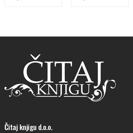
Čitaj knjigu d.o.o.