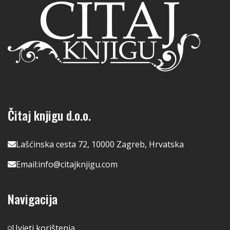
Čitaj knjigu d.o.o.
Lašćinska cesta 72, 10000 Zagreb, Hrvatska
Email:
info@citajknjigu.com
Navigacija
Uvjeti korištenja