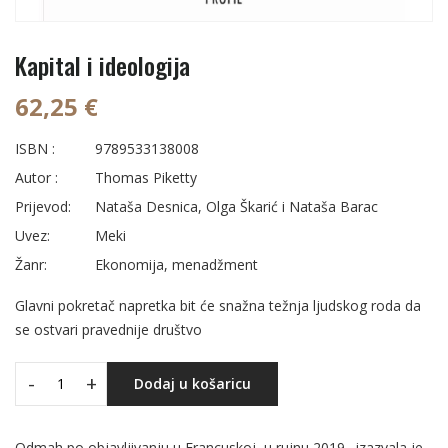
Kapital i ideologija
62,25 €
ISBN :
9789533138008
Autor :
Thomas Piketty
Prijevod:
Nataša Desnica, Olga Škarić i Nataša Barac
Uvez:
Meki
Žanr:
Ekonomija, menadžment
Glavni pokretač napretka bit će snažna težnja ljudskog roda da
se ostvari pravednije društvo
-
+
Dodaj u košaricu
Odmah po objavljivanju u Francuskoj, u rujnu 2019., izazvala je