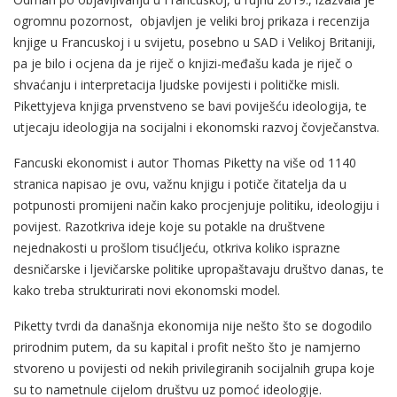
ogromnu pozornost, objavljen je veliki broj prikaza i recenzija
knjige u Francuskoj i u svijetu, posebno u SAD i Velikoj Britaniji,
pa je bilo i ocjena da je riječ o knjizi-međašu kada je riječ o
shvaćanju i interpretacija ljudske povijesti i političke misli.
Pikettyjeva knjiga prvenstveno se bavi poviješću ideologija, te
utjecaju ideologija na socijalni i ekonomski razvoj čovječanstva.
Fancuski ekonomist i autor Thomas Piketty na više od 1140
stranica napisao je ovu, važnu knjigu i potiče čitatelja da u
potpunosti promijeni način kako procjenjuje politiku, ideologiju i
povijest. Razotkriva ideje koje su potakle na društvene
nejednakosti u prošlom tisućljeću, otkriva koliko isprazne
desničarske i ljevičarske politike upropaštavaju društvo danas, te
kako treba strukturirati novi ekonomski model.
Piketty tvrdi da današnja ekonomija nije nešto što se dogodilo
prirodnim putem, da su kapital i profit nešto što je namjerno
stvoreno u povijesti od nekih privilegiranih socijalnih grupa koje
su to nametnule cijelom društvu uz pomoć ideologije.