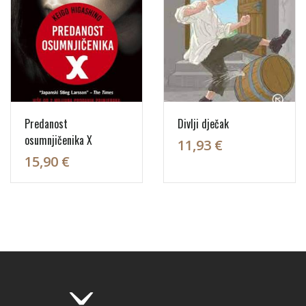
Predanost
Divlji dječak
osumnjičenika X
11,93 €
15,90 €