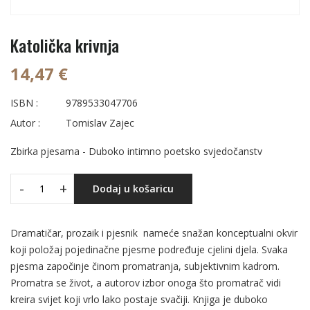
Katolička krivnja
14,47 €
ISBN :
9789533047706
Autor :
Tomislav Zajec
Zbirka pjesama - Duboko intimno poetsko svjedočanstv
-
+
Dodaj u košaricu
Dramatičar, prozaik i pjesnik nameće snažan konceptualni okvir
koji položaj pojedinačne pjesme podređuje cjelini djela. Svaka
pjesma započinje činom promatranja, subjektivnim kadrom.
Promatra se život, a autorov izbor onoga što promatrač vidi
kreira svijet koji vrlo lako postaje svačiji. Knjiga je duboko