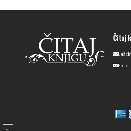
Čitaj k
Lašći
Email: