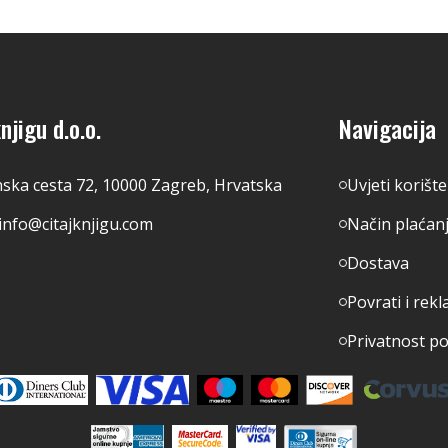
njigu d.o.o.
Navigacija
nska cesta 72, 10000 Zagreb, Hrvatska
Uvjeti korišt
info@citajknjigu.com
Način plaćan
Dostava
Povrati i rekl
Privatnost p