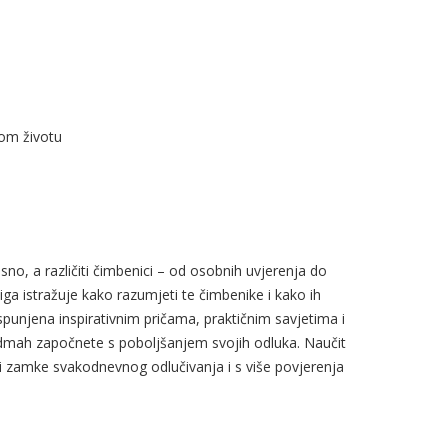
nom životu
no, a različiti čimbenici – od osobnih uvjerenja do
iga istražuje kako razumjeti te čimbenike i kako ih
 ispunjena inspirativnim pričama, praktičnim savjetima i
dmah započnete s poboljšanjem svojih odluka. Naučit
eći zamke svakodnevnog odlučivanja i s više povjerenja