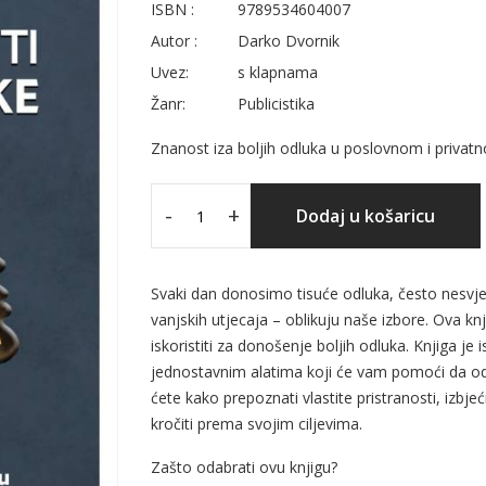
ISBN :
9789534604007
Autor :
Darko Dvornik
Uvez:
s klapnama
Žanr:
Publicistika
Znanost iza boljih odluka u poslovnom i privat
-
+
Dodaj u košaricu
Svaki dan donosimo tisuće odluka, često nesvjes
vanjskih utjecaja – oblikuju naše izbore. Ova knj
iskoristiti za donošenje boljih odluka. Knjiga je
jednostavnim alatima koji će vam pomoći da o
ćete kako prepoznati vlastite pristranosti, izbj
kročiti prema svojim ciljevima.
Zašto odabrati ovu knjigu?