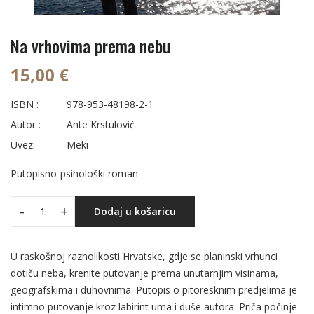
Na vrhovima prema nebu
15,00 €
ISBN :
978-953-48198-2-1
Autor :
Ante Krstulović
Uvez:
Meki
Putopisno-psihološki roman
-
+
Dodaj u košaricu
U raskošnoj raznolikosti Hrvatske, gdje se planinski vrhunci
dotiču neba, krenite putovanje prema unutarnjim visinama,
geografskima i duhovnima. Putopis o pitoresknim predjelima je
intimno putovanje kroz labirint uma i duše autora. Priča počinje