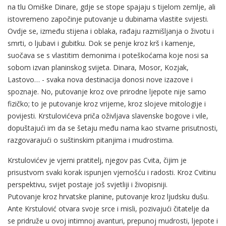
na tlu Omiške Dinare, gdje se stope spajaju s tijelom zemlje, ali
istovremeno započinje putovanje u dubinama vlastite svijesti.
Ovdje se, između stijena i oblaka, rađaju razmišljanja o životu i
smrti, o ljubavi i gubitku. Dok se penje kroz krš i kamenje,
suočava se s vlastitim demonima i poteškoćama koje nosi sa
sobom izvan planinskog svijeta. Dinara, Mosor, Kozjak,
Lastovo… - svaka nova destinacija donosi nove izazove i
spoznaje. No, putovanje kroz ove prirodne ljepote nije samo
fizičko; to je putovanje kroz vrijeme, kroz slojeve mitologije i
povijesti. Krstulovićeva priča oživljava slavenske bogove i vile,
dopuštajući im da se šetaju među nama kao stvarne prisutnosti,
razgovarajući o suštinskim pitanjima i mudrostima.
Krstulovićev je vjerni pratitelj, njegov pas Cvita, čijim je
prisustvom svaki korak ispunjen vjernošću i radosti. Kroz Cvitinu
perspektivu, svijet postaje još svjetliji i živopisniji.
Putovanje kroz hrvatske planine, putovanje kroz ljudsku dušu.
Ante Krstulović otvara svoje srce i misli, pozivajući čitatelje da
se pridruže u ovoj intimnoj avanturi, prepunoj mudrosti, ljepote i