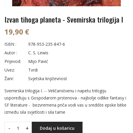
Izvan tihoga planeta - Svemirska trilogija I
19,90 €
ISBN :
978-953-235-847-6
Autor :
C. S. Lewis
Prijevod:
Mijo Pavić
Uvez:
Tvrdi
Žanr:
Svjetska književnost
Svemirska trilogija I. -- Veličanstvenu i napetu trilogiju
uspoređuju s Gospodarom prstenova - najbolje odlike fantasy i
SF literature - bezvremena priča vodi vas u središte epske bitke
između sila svjetlosti i sila tame
-
+
Dodaj u košaricu