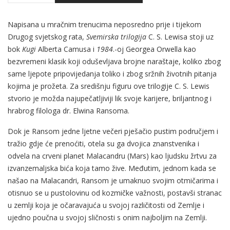
Napisana u mračnim trenucima neposredno prije i tijekom
Drugog svjetskog rata,
Svemirska trilogija
C. S. Lewisa stoji uz
bok
Kugi
Alberta Camusa i
1984
.-oj Georgea Orwella kao
bezvremeni klasik koji oduševljava brojne naraštaje, koliko zbog
same ljepote pripovijedanja toliko i zbog sržnih životnih pitanja
kojima je prožeta. Za središnju figuru ove trilogije C. S. Lewis
stvorio je možda najupečatljiviji lik svoje karijere, briljantnog i
hrabrog filologa dr. Elwina Ransoma.
Dok je Ransom jedne ljetne večeri pješačio pustim područjem i
tražio gdje će prenoćiti, otela su ga dvojica znanstvenika i
odvela na crveni planet Malacandru (Mars) kao ljudsku žrtvu za
izvanzemaljska bića koja tamo žive. Međutim, jednom kada se
našao na Malacandri, Ransom je umaknuo svojim otmičarima i
otisnuo se u pustolovinu od kozmičke važnosti, postavši stranac
u zemlji koja je očaravajuća u svojoj različitosti od Zemlje i
ujedno poučna u svojoj sličnosti s onim najboljim na Zemlji.