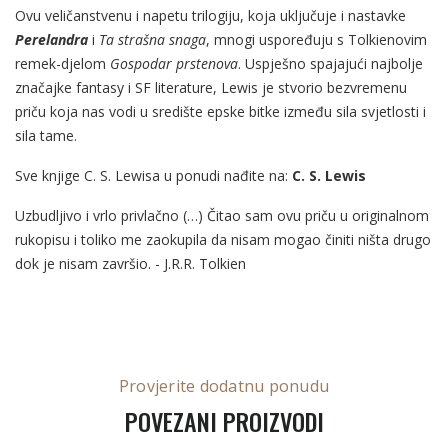
Ovu veličanstvenu i napetu trilogiju, koja uključuje i nastavke
Perelandra
i
Ta strašna snaga
, mnogi uspoređuju s Tolkienovim
remek-djelom
Gospodar prstenova
. Uspješno spajajući najbolje
značajke fantasy i SF literature, Lewis je stvorio bezvremenu
priču koja nas vodi u središte epske bitke između sila svjetlosti i
sila tame.
Sve knjige C. S. Lewisa u ponudi nađite na:
C. S. Lewis
Uzbudljivo i vrlo privlačno (…) Čitao sam ovu priču u originalnom
rukopisu i toliko me zaokupila da nisam mogao činiti ništa drugo
dok je nisam završio. - J.R.R. Tolkien
Provjerite dodatnu ponudu
POVEZANI PROIZVODI