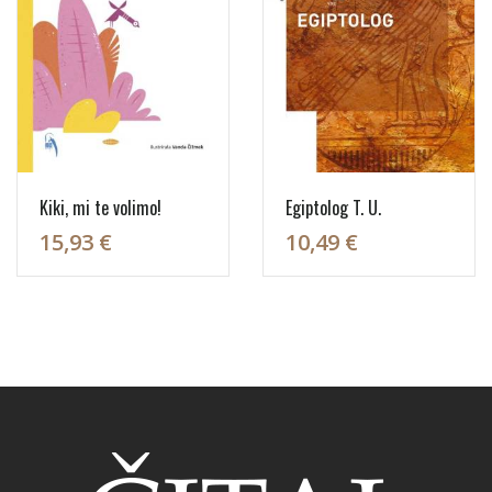
Kiki, mi te volimo!
Egiptolog T. U.
15,93 €
10,49 €