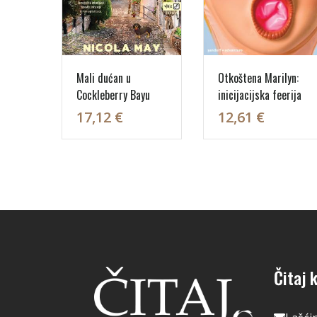
Mali dućan u
Otkoštena Marilyn:
Cockleberry Bayu
inicijacijska feerija
17,12 €
12,61 €
Čitaj k