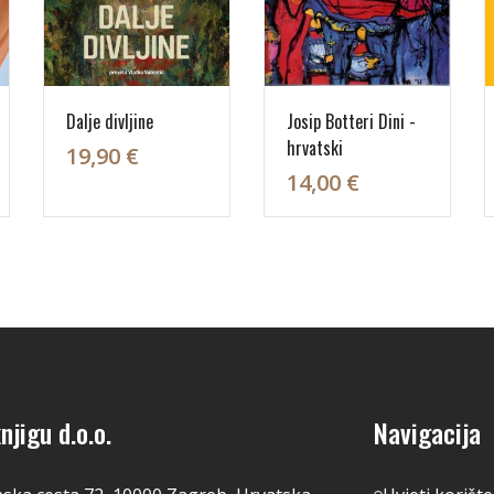
Dalje divljine
Josip Botteri Dini -
hrvatski
19,90 €
14,00 €
njigu d.o.o.
Navigacija