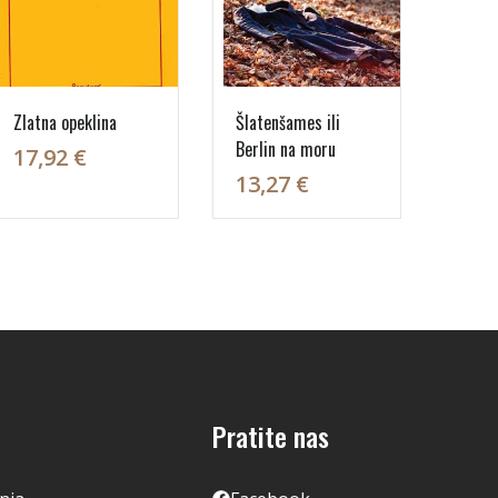
Zlatna opeklina
Šlatenšames ili
Berlin na moru
17,92 €
13,27 €
Pratite nas