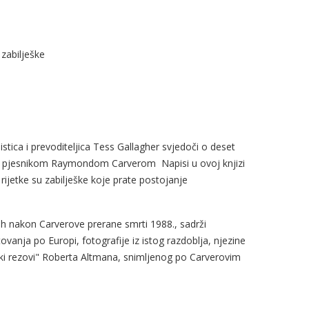
zabilješke
jistica i prevoditeljica Tess Gallagher svjedoči o deset
a i pjesnikom Raymondom Carverom Napisi u ovoj knjizi
– rijetke su zabilješke koje prate postojanje
lih nakon Carverove prerane smrti 1988., sadrži
tovanja po Europi, fotografije iz istog razdoblja, njezine
atki rezovi" Roberta Altmana, snimljenog po Carverovim