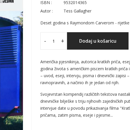
ISBN :
9532014365
Autor :
Tess Gallagher
Deset godina s Raymondom Carverom - rijetke 
-
+
Dodaj u košaricu
Američka pjesnikinja, autorica kratkih priča, ese
godina života s američkim piscem kratkih prič
– uvod, eseji, intervju, pisma i dnevnički zapisi 
ravnopravnih, a načinio ih je jedan od njih.
Svojevrstan kompendij različitih tekstova nasta
dnevničke bilješke s triju njihovih zajedničkih pu
intervjue date u povodu prikazivanja filma "Kr
pričama, zatim pisma, eseje i pjesme...