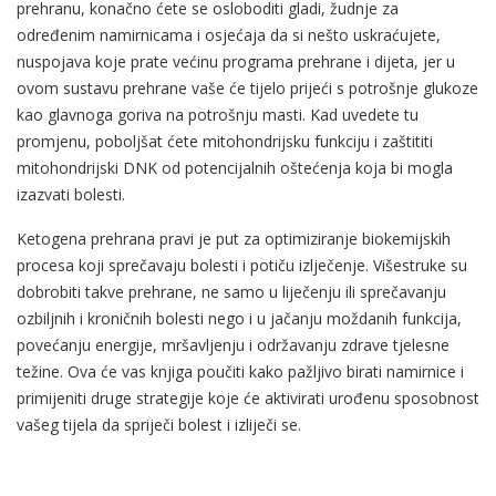
prehranu, konačno ćete se osloboditi gladi, žudnje za
određenim namirnicama i osjećaja da si nešto uskraćujete,
nuspojava koje prate većinu programa prehrane i dijeta, jer u
ovom sustavu prehrane vaše će tijelo prijeći s potrošnje glukoze
kao glavnoga goriva na potrošnju masti. Kad uvedete tu
promjenu, poboljšat ćete mitohondrijsku funkciju i zaštititi
mitohondrijski DNK od potencijalnih oštećenja koja bi mogla
izazvati bolesti.
Ketogena prehrana pravi je put za optimiziranje biokemijskih
procesa koji sprečavaju bolesti i potiču izlječenje. Višestruke su
dobrobiti takve prehrane, ne samo u liječenju ili sprečavanju
ozbiljnih i kroničnih bolesti nego i u jačanju moždanih funkcija,
povećanju energije, mršavljenju i održavanju zdrave tjelesne
težine. Ova će vas knjiga poučiti kako pažljivo birati namirnice i
primijeniti druge strategije koje će aktivirati urođenu sposobnost
vašeg tijela da spriječi bolest i izliječi se.