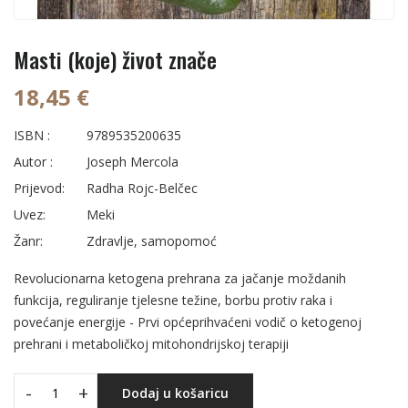
Masti (koje) život znače
18,45 €
ISBN :
9789535200635
Autor :
Joseph Mercola
Prijevod:
Radha Rojc-Belčec
Uvez:
Meki
Žanr:
Zdravlje, samopomoć
Revolucionarna ketogena prehrana za jačanje moždanih
funkcija, reguliranje tjelesne težine, borbu protiv raka i
povećanje energije - Prvi općeprihvaćeni vodič o ketogenoj
prehrani i metaboličkoj mitohondrijskoj terapiji
-
+
Dodaj u košaricu