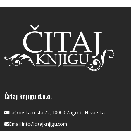
Čitaj knjigu d.o.o.
Lašćinska cesta 72, 10000 Zagreb, Hrvatska
Email:
info@citajknjigu.com