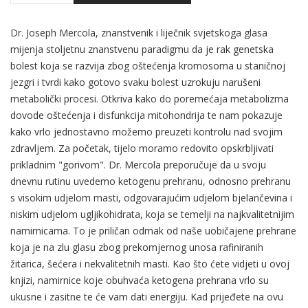
Dr. Joseph Mercola, znanstvenik i liječnik svjetskoga glasa
mijenja stoljetnu znanstvenu paradigmu da je rak genetska
bolest koja se razvija zbog oštećenja kromosoma u staničnoj
jezgri i tvrdi kako gotovo svaku bolest uzrokuju narušeni
metabolički procesi. Otkriva kako do poremećaja metabolizma
dovode oštećenja i disfunkcija mitohondrija te nam pokazuje
kako vrlo jednostavno možemo preuzeti kontrolu nad svojim
zdravljem. Za početak, tijelo moramo redovito opskrbljivati
prikladnim "gorivom". Dr. Mercola preporučuje da u svoju
dnevnu rutinu uvedemo ketogenu prehranu, odnosno prehranu
s visokim udjelom masti, odgovarajućim udjelom bjelančevina i
niskim udjelom ugljikohidrata, koja se temelji na najkvalitetnijim
namirnicama. To je priličan odmak od naše uobičajene prehrane
koja je na zlu glasu zbog prekomjernog unosa rafiniranih
žitarica, šećera i nekvalitetnih masti. Kao što ćete vidjeti u ovoj
knjizi, namirnice koje obuhvaća ketogena prehrana vrlo su
ukusne i zasitne te će vam dati energiju. Kad prijeđete na ovu