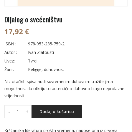
Dijalog o svećeništvu
17,92 €
ISBN :
978-953-235-759-2
Autor :
Ivan Zlatousti
Uvez:
Tvrdi
Žanr:
Religije, duhovnost
Niz otačkih spisa nudi suvremenim duhovnim tražiteljima
mogućnost da otkriju to autentično duhovno blago neprolazne
vrijednosti
-
+
Dodaj u košaricu
Kršćanska literatura prošlih vremena, napose ona iz prvoga