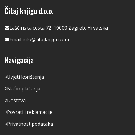
Čitaj knjigu d.o.o.
Lašćinska cesta 72, 10000 Zagreb, Hrvatska
Email:
info@citajknjigu.com
Navigacija
Uvjeti korištenja
Način plaćanja
Dostava
Povrati i reklamacije
Privatnost podataka