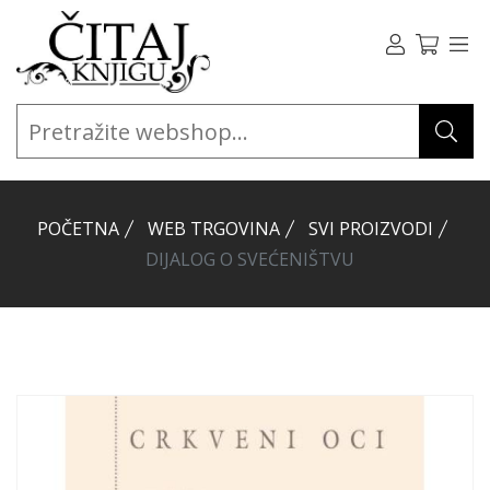
POČETNA
WEB TRGOVINA
SVI PROIZVODI
DIJALOG O SVEĆENIŠTVU