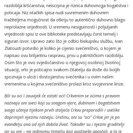
razdoblja kršćanstva, neiscrpna je riznica duhovnoga bogatstva i
poticaja. Niz otačkih spisa nudi suvremenim duhovnim
tražiteljima mogućnost da otkriju to autentično duhovno blago
neprolazne vrijednosti. U vremenu nesigurnosti i poljuljanih
vrijednosti spisi iz ove biblioteke predstavljaju čvrst temelj i
siguran izvor. Upravo zato što je odbio biskupsku službu, Ivan
Zlatousti potvrdio je koliko je cijenio svećeništvo, o kojem je
napisao ovu briljantnu raspravu, prvu u patrističkom razdoblju.
Osim što je ovo svjedočanstvo o njegovoj osobnoj životnoj
situaciji, vrlo je poticajno svakom čitatelju da dođe do boljih
spoznaja o ulozi i dostojanstvu svećenika i u ovim našim
vremenima u kojima svećeništvo prolazi kroz svojevrsne krize.
Bili su oci i zauvijek će ostati oci! Crkvenim se ocima s pravom
nazivaju oni sveci koji su snagom vjere, dubinom i bogatstvom
svoga učenja tijekom prvih stoljeća Crkvu
preporodili i uvelike
doprinijeli njezinu razvoju.
Uistinu, oni su "oci" Crkve jer je po
evanđelju ona od njih dobila život. Također su i njezini graditelji
jer su oni – na jedinomu temelju koji postaviše apostoli, a to je