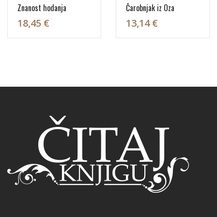
Znanost hodanja
Čarobnjak iz Oza
18,45 €
13,14 €