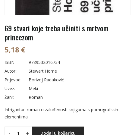
69 stvari koje treba učiniti s mrtvom
princezom
5,18 €
ISBN :
9789532016734
Autor :
Stewart Home
Prijevod:
Borivoj Radaković
Uvez:
Meki
Žanr:
Roman
Intrigantan roman o zaluđenosti knjigama s pornografskim
elementima!
-
+
Dodaj u košaricu