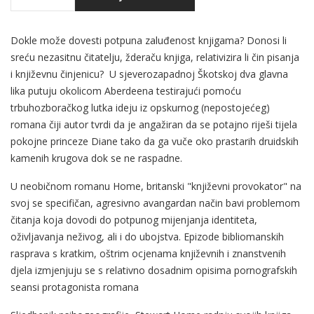
Dokle može dovesti potpuna zaluđenost knjigama? Donosi li
sreću nezasitnu čitatelju, žderaču knjiga, relativizira li čin pisanja
i književnu činjenicu? U sjeverozapadnoj Škotskoj dva glavna
lika putuju okolicom Aberdeena testirajući pomoću
trbuhozboračkog lutka ideju iz opskurnog (nepostojećeg)
romana čiji autor tvrdi da je angažiran da se potajno riješi tijela
pokojne princeze Diane tako da ga vuče oko prastarih druidskih
kamenih krugova dok se ne raspadne.
U neobičnom romanu Home, britanski "književni provokator" na
svoj se specifičan, agresivno avangardan način bavi problemom
čitanja koja dovodi do potpunog mijenjanja identiteta,
oživljavanja neživog, ali i do ubojstva. Epizode bibliomanskih
rasprava s kratkim, oštrim ocjenama književnih i znanstvenih
djela izmjenjuju se s relativno dosadnim opisima pornografskih
seansi protagonista romana