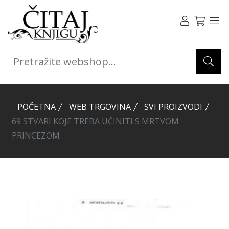
POČETNA
WEB TRGOVINA
SVI PROIZVODI
69 STVARI KOJE TREBA UČINITI S MRTVOM
PRINCEZOM