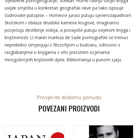
Sljedbenik psihogeografije, Stewart Home radnju svojih knjiga
uvijek smješta u konkretan geografski okvir pa tako ispisuje
čudnovate putopise – Homeovi junaci putuju sjeverozapadnom
škotskom i obilaze druidske kamene krugove, imaginarno
posjećuju destilerije viskija, a ponajviše putuju svijetom knjiga i
književnosti. U maniri markiza de Sade pornografski se trenuci
neprekidno izmjenjuju s filozofijom u budoaru, odnosno s
razglabanjima o knjigama s vrlo preciznim ocjenama
mnogobrojnih književnih djela. Bibliomanija u punom sjaju.
Provjerite dodatnu ponudu
POVEZANI PROIZVODI