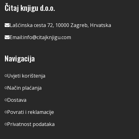
Čitaj knjigu d.o.o.
Lašćinska cesta 72, 10000 Zagreb, Hrvatska
Email:
info@citajknjigu.com
Navigacija
Uvjeti korištenja
Način plaćanja
Dostava
Povrati i reklamacije
Privatnost podataka