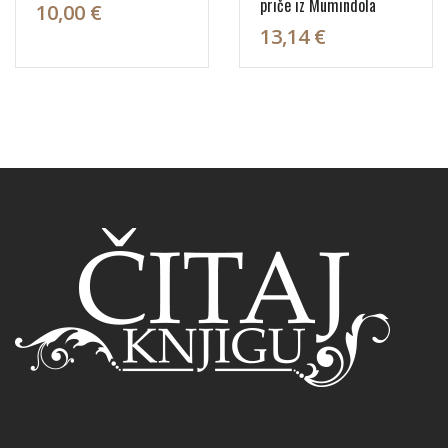
priče iz Mumindola
10,00 €
13,14 €