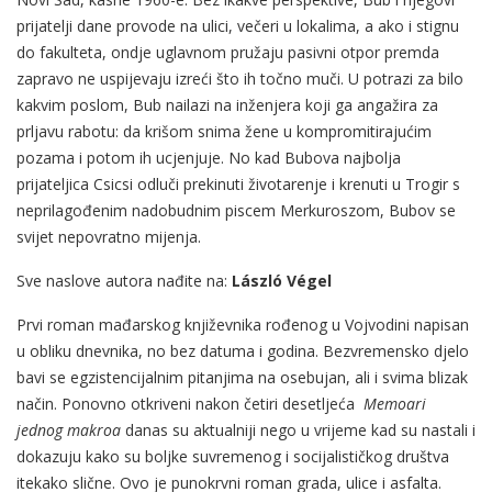
prijatelji dane provode na ulici, večeri u lokalima, a ako i stignu
do fakulteta, ondje uglavnom pružaju pasivni otpor premda
zapravo ne uspijevaju izreći što ih točno muči. U potrazi za bilo
kakvim poslom, Bub nailazi na inženjera koji ga angažira za
prljavu rabotu: da krišom snima žene u kompromitirajućim
pozama i potom ih ucjenjuje. No kad Bubova najbolja
prijateljica Csicsi odluči prekinuti životarenje i krenuti u Trogir s
neprilagođenim nadobudnim piscem Merkuroszom, Bubov se
svijet nepovratno mijenja.
Sve naslove autora nađite na:
László Végel
Prvi roman mađarskog književnika rođenog u Vojvodini napisan
u obliku dnevnika, no bez datuma i godina. Bezvremensko djelo
bavi se egzistencijalnim pitanjima na osebujan, ali i svima blizak
način. Ponovno otkriveni nakon četiri desetljeća
Memoari
jednog makroa
danas su aktualniji nego u vrijeme kad su nastali i
dokazuju kako su boljke suvremenog i socijalističkog društva
itekako slične. Ovo je punokrvni roman grada, ulice i asfalta.