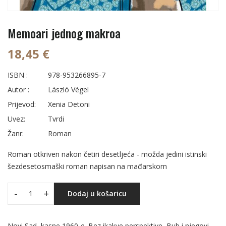
Memoari jednog makroa
18,45 €
ISBN :
978-953266895-7
Autor :
László Végel
Prijevod:
Xenia Detoni
Uvez:
Tvrdi
Žanr:
Roman
Roman otkriven nakon četiri desetljeća - možda jedini istinski
šezdesetosmaški roman napisan na mađarskom
-
+
Dodaj u košaricu
Novi Sad, kasne 1960-e. Bez ikakve perspektive, Bub i njegovi