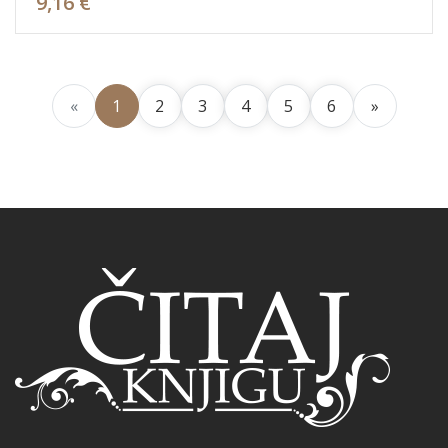
9,16 €
«
1
2
3
4
5
6
»