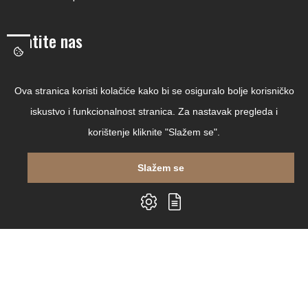
Pratite nas
Facebook
Ova stranica koristi kolačiće kako bi se osiguralo bolje korisničko
Linkedin
iskustvo i funkcionalnost stranica. Za nastavak pregleda i
Instagram
korištenje kliknite "Slažem se".
Youtube
Slažem se