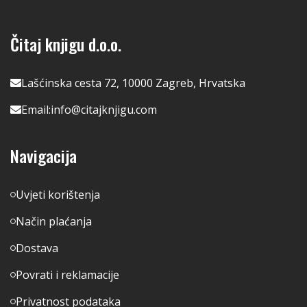
Čitaj knjigu d.o.o.
Lašćinska cesta 72, 10000 Zagreb, Hrvatska
Email:
info@citajknjigu.com
Navigacija
Uvjeti korištenja
Način plaćanja
Dostava
Povrati i reklamacije
Privatnost podataka