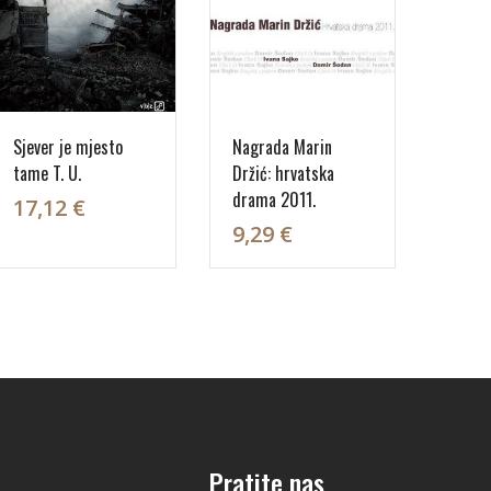
Sjever je mjesto
Nagrada Marin
tame T. U.
Držić: hrvatska
drama 2011.
17,12 €
9,29 €
Pratite nas