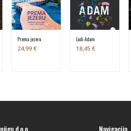
Prema jezeru
Ludi Adam
24,99 €
18,45 €
njigu d.o.o.
Navigacija