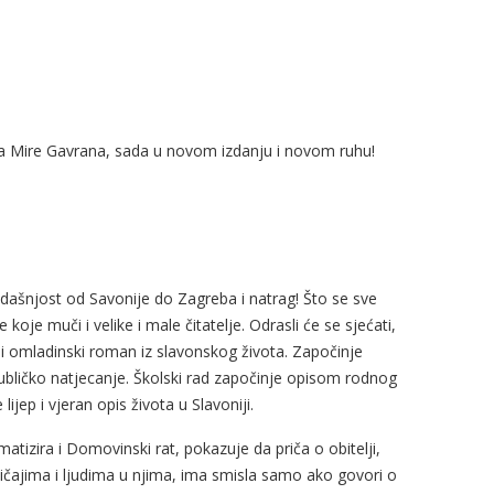
ana Mire Gavrana, sada u novom izdanju i novom ruhu!
sadašnjost od Savonije do Zagreba i natrag! Što se sve
koje muči i velike i male čitatelje. Odrasli će se sjećati,
ki i omladinski roman iz slavonskog života. Započinje
bličko natjecanje. Školski rad započinje opisom rodnog
e lijep i vjeran opis života u Slavoniji.
tizira i Domovinski rat, pokazuje da priča o obitelji,
ičajima i ljudima u njima, ima smisla samo ako govori o