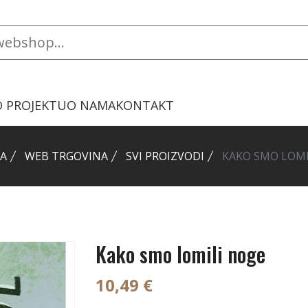
O PROJEKTU
O NAMA
KONTAKT
A
WEB TRGOVINA
SVI PROIZVODI
KAKO SMO LOMI
Kako smo lomili noge
10,49 €