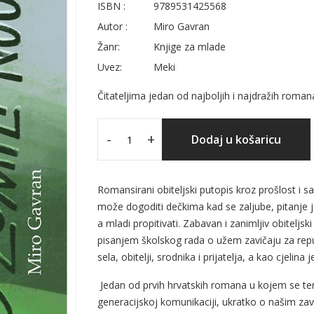
ISBN :
9789531425568
Autor :
Miro Gavran
Žanr:
Knjige za mlade
Uvez:
Meki
Čitateljima jedan od najboljih i najdražih rom
-
+
Dodaj u košaricu
Romansirani obiteljski putopis kroz prošlost i 
može dogoditi dečkima kad se zaljube, pitanje je 
a mladi propitivati. Zabavan i zanimljiv obiteljs
pisanjem školskog rada o užem zavičaju za repu
sela, obitelji, srodnika i prijatelja, a kao cjelina j
Jedan od prvih hrvatskih romana u kojem se tema
generacijskoj komunikaciji, ukratko o našim zav