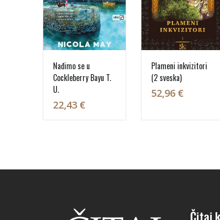
Nađimo se u
Plameni inkvizitori
Cockleberry Bayu T.
(2 sveska)
U.
52,96 €
22,43 €
Čitaj k