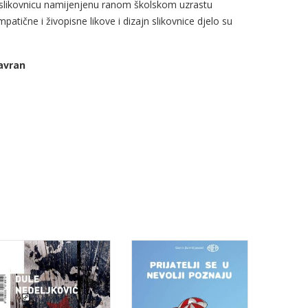
u slikovnicu namijenjenu ranom školskom uzrastu
patične i živopisne likove i dizajn slikovnice djelo su
avran