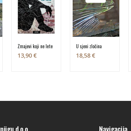
Zmajevi koji ne lete
U sjeni zločina
13,90 €
18,58 €
njigu d.o.o.
Navigacija