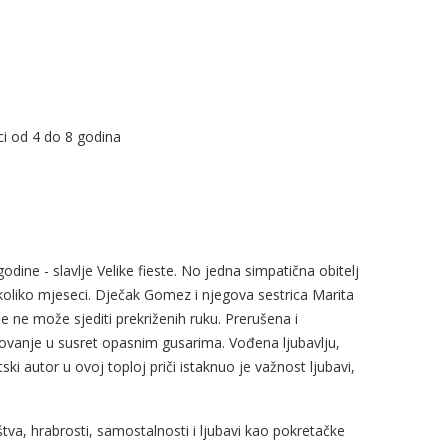
ci od 4 do 8 godina
ine - slavlje Velike fieste. No jedna simpatična obitelj
nekoliko mjeseci. Dječak Gomez i njegova sestrica Marita
e ne može sjediti prekriženih ruku. Prerušena i
ovanje u susret opasnim gusarima. Vođena ljubavlju,
i autor u ovoj toploj priči istaknuo je važnost ljubavi,
štva, hrabrosti, samostalnosti i ljubavi kao pokretačke