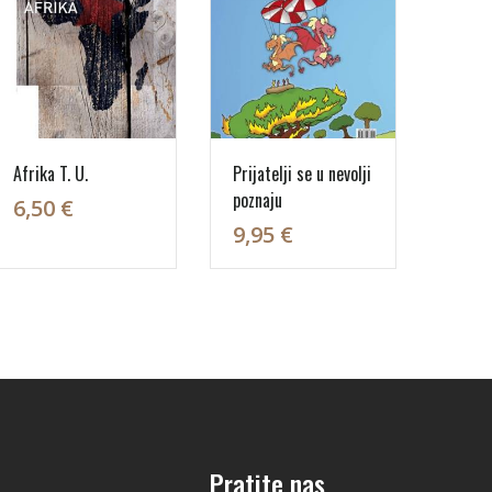
Afrika T. U.
Prijatelji se u nevolji
poznaju
6,50 €
9,95 €
Pratite nas