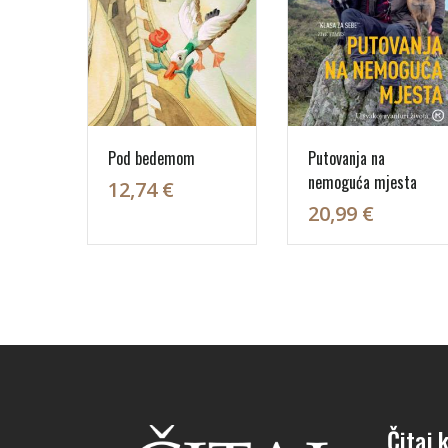
Pod bedemom
Putovanja na
nemoguća mjesta
12,74 €
20,99 €
Čitaj k