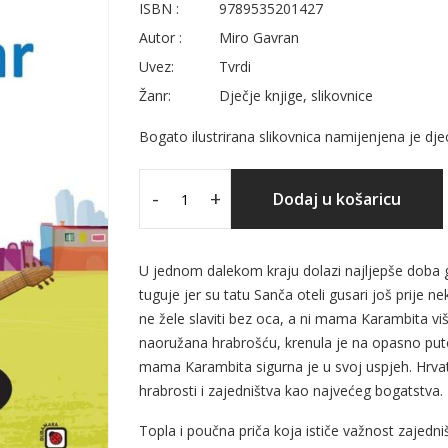
ISBN :
9789535201427
Autor :
Miro Gavran
Uvez:
Tvrdi
Žanr:
Dječje knjige, slikovnice
Bogato ilustrirana slikovnica namijenjena je dje
-
+
Dodaj u košaricu
U jednom dalekom kraju dolazi najljepše doba god
tuguje jer su tatu Sanča oteli gusari još prije 
ne žele slaviti bez oca, a ni mama Karambita viš
naoružana hrabrošću, krenula je na opasno put
mama Karambita sigurna je u svoj uspjeh. Hrvatsk
hrabrosti i zajedništva kao najvećeg bogatstva.
Topla i poučna priča koja ističe važnost zajedni