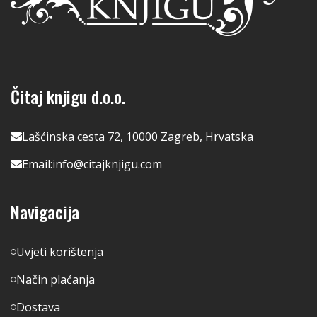
Čitaj knjigu d.o.o.
Lašćinska cesta 72, 10000 Zagreb, Hrvatska
Email:
info@citajknjigu.com
Navigacija
Uvjeti korištenja
Način plaćanja
Dostava