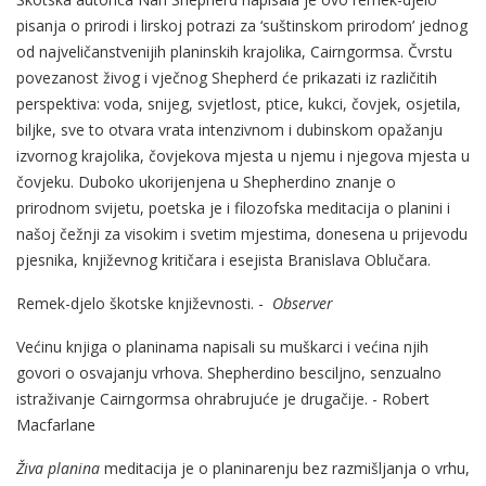
pisanja o prirodi i lirskoj potrazi za ‘suštinskom prirodom’ jednog
od najveličanstvenijih planinskih krajolika, Cairngormsa. Čvrstu
povezanost živog i vječnog Shepherd će prikazati iz različitih
perspektiva: voda, snijeg, svjetlost, ptice, kukci, čovjek, osjetila,
biljke, sve to otvara vrata intenzivnom i dubinskom opažanju
izvornog krajolika, čovjekova mjesta u njemu i njegova mjesta u
čovjeku. Duboko ukorijenjena u Shepherdino znanje o
prirodnom svijetu, poetska je i filozofska meditacija o planini i
našoj čežnji za visokim i svetim mjestima, donesena u prijevodu
pjesnika, književnog kritičara i esejista Branislava Oblučara.
Remek-djelo škotske književnosti. -
Observer
Većinu knjiga o planinama napisali su muškarci i većina njih
govori o osvajanju vrhova. Shepherdino besciljno, senzualno
istraživanje Cairngormsa ohrabrujuće je drugačije. - Robert
Macfarlane
Živa planina
meditacija je o planinarenju bez razmišljanja o vrhu,