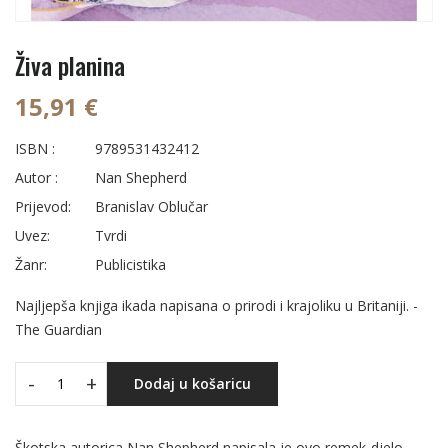
Živa planina
15,91 €
ISBN :
9789531432412
Autor :
Nan Shepherd
Prijevod:
Branislav Oblučar
Uvez:
Tvrdi
Žanr:
Publicistika
Najljepša knjiga ikada napisana o prirodi i krajoliku u Britaniji. -
The Guardian
-
+
Dodaj u košaricu
Škotska autorica Nan Shepherd napisala je ovo remek-djelo