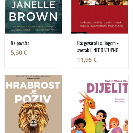
Na površini
Razgovarati s Bogom -
svezak I. NEDOSTUPNO
5,30 €
11,95 €